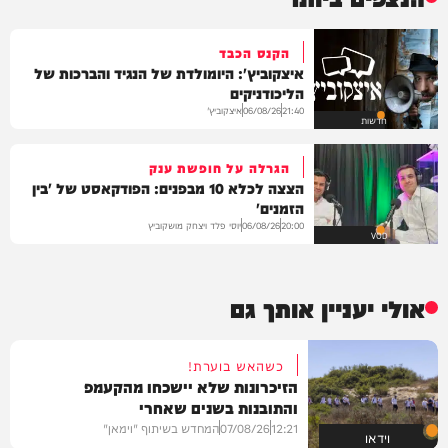
הקנס הכבד
איצקוביץ': היומולדת של הנגיד והברכות של
הליכודניקים
איצקוביץ'
06/08/26
21:40
חדשות
הגרלה על חופשת ענק
הצצה לכלא 10 מבפנים: הפודקאסט של 'בין
הזמנים'
יוסי פלד ויצחק מושקוביץ
06/08/26
20:00
VOD
אולי יעניין אותך גם
כשהאש בוערת!
הזיכרונות שלא יישכחו מהקעמפ
והתובנות בשנים שאחרי
12:21
07/08/26
המחדש בשיתוף "וימאן"
וידאו