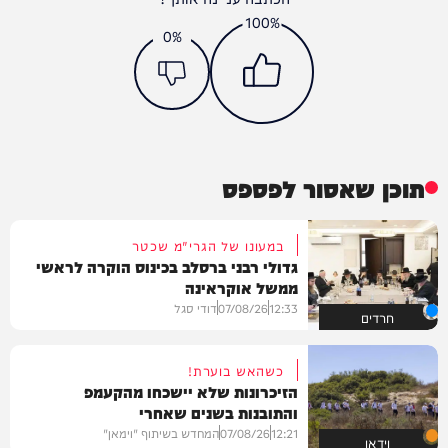
100%
0%
תוכן שאסור לפספס
במעונו של הגרי"מ שכטר
גדולי רבני ברסלב בכינוס הוקרה לראשי
ממשל אוקראינה
12:33
07/08/26
דודי סגל
חרדים
כשהאש בוערת!
הזיכרונות שלא יישכחו מהקעמפ
והתובנות בשנים שאחרי
12:21
07/08/26
המחדש בשיתוף "וימאן"
וידאו