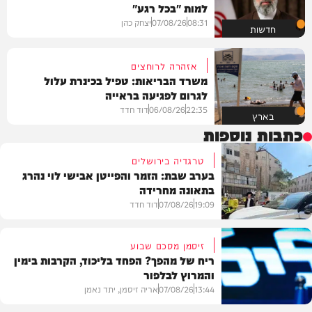
למות "בכל רגע"
08:31
07/08/26
יצחק כהן
חדשות
אזהרה לרוחצים
משרד הבריאות: טפיל בכינרת עלול
לגרום לפגיעה בראייה
22:35
06/08/26
דוד חדד
בארץ
כתבות נוספות
טרגדיה בירושלים
בערב שבת: הזמר והפייטן אבישי לוי נהרג
בתאונה מחרידה
19:09
07/08/26
דוד חדד
זיסמן מסכם שבוע
ריח של מהפך? הפחד בליכוד, הקרבות בימין
והמרוץ לבלפור
בארץ
13:44
07/08/26
אריה זיסמן, יתד נאמן