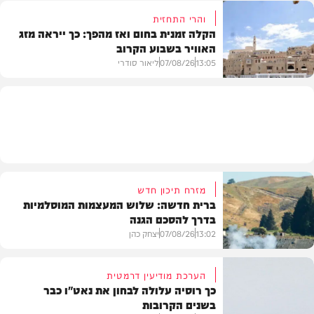
והרי התחזית
הקלה זמנית בחום ואז מהפך: כך ייראה מזג
האוויר בשבוע הקרוב
פוליטי
13:05
07/08/26
ליאור סודרי
מזג האוויר
מזרח תיכון חדש
ברית חדשה: שלוש המעצמות המוסלמיות
בדרך להסכם הגנה
13:02
07/08/26
יצחק כהן
הערכת מודיעין דרמטית
כך רוסיה עלולה לבחון את נאט"ו כבר
בשנים הקרובות
בעולם