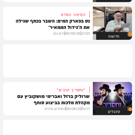
הסיפור המלא
נס בפארק המים: השבר בכתף שגילה
את ה'גידול הממאיר'
21:00
06/08/26
חיים גפן
חדשות
"וחסדיך הרבים"
שרוליק ברזל ואברימי מושקוביץ עם
מקהלת מלכות בביצוע סוחף
14:17
06/08/26
המחדש מיוזיק
סינגלים