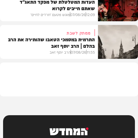
העדות המטלטלת של מפקד התאג"ד
שאתם חייבים לקרוא
וידאו
12:09
07/08/26
מוגש מטעם 'חרדים לחיים'
ממתק לשבת
התרמית במסמכי הטאבו שהותירה את הרב
בהלם | הרב יוסף זאב
דעות
11:55
07/08/26
הרב יוסף זאב
בית המדרש
המחדש