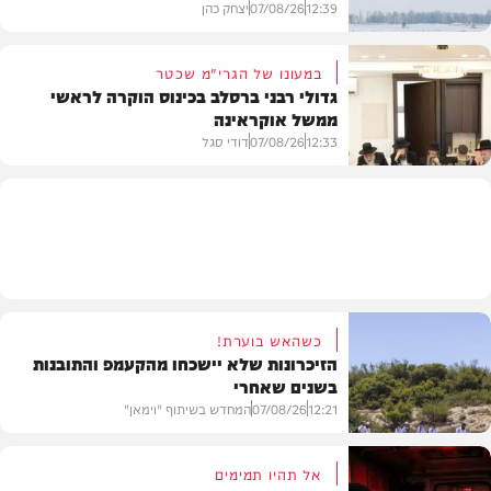
12:39
07/08/26
יצחק כהן
במעונו של הגרי"מ שכטר
גדולי רבני ברסלב בכינוס הוקרה לראשי
ממשל אוקראינה
בעולם
12:33
07/08/26
דודי סגל
חרדים
כשהאש בוערת!
הזיכרונות שלא יישכחו מהקעמפ והתובנות
בשנים שאחרי
12:21
07/08/26
המחדש בשיתוף "וימאן"
אל תהיו תמימים