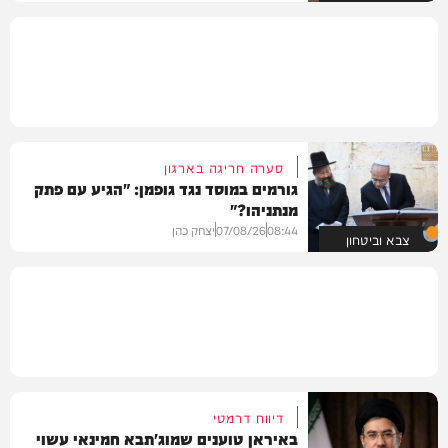
סערה חריגה בארגון
גורמים במוסד נגד גופמן: "הגיע עם פתק
מנתניהו?"
08:44
07/08/26
יצחק כהן
צבא וביטחון
דיווח דרמטי
באיראן טוענים שמוג'תבא חמינאי עשוי