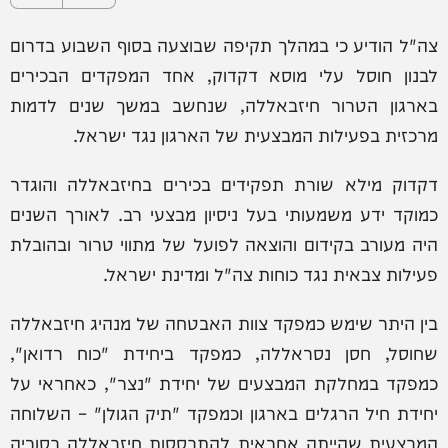
צה"ל הודיע כי במהלך תקיפה שבוצעה בסוף השבוע בדרום
לבנון חוסל עלי מוסא דקדוק, אחד המפקדים הבכירים
בארגון הטרור חיזבאללה, שנחשב במשך שנים לדמות
מרכזית בפעילות המבצעית של הארגון נגד ישראל.
דקדוק מילא שורת תפקידים בכירים בחיזבאללה והוגדר
כמוקד ידע משמעותי בעל ניסיון מבצעי רב. לאורך השנים
היה מעורב בקידום והוצאה לפועל של מתווי טרור ובהובלת
פעילות צבאית נגד כוחות צה"ל ומדינת ישראל.
בין היתר שימש כמפקד צוות האבטחה של מנהיג חיזבאללה
שחוסל, חסן נסראללה, כמפקד ביחידת "כוח רדואן",
כמפקד במחלקת המבצעים של יחידת "נצר", כאחראי על
יחידת חיל הרגלים בארגון וכמפקד "תיק הגולן" – השלוחה
המבצעית שהייתה אחראית להתבססות חיזבאללה בסוריה