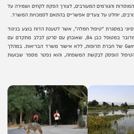
ת והגורמים המעורבים, לצורך הפקת לקחים ושמירה על
יוחלט על צעדים אפשריים בהתאם לסמכויות המשרד.
במסגרת "טיפול חמלה", אשר לטענת הדוח בוצע בניגוד
להנחיות רפואיות וללא עמידה בדרישות הרגולטוריות. מדובר במטופל כבן 84, שאובחן עם סרטן לבלב מתקדם עם
ת, שטופל בפברואר 2019 בתכשיר הניסיוני Gammora של חברת תרופות, ללא אישור משרד הבריאות. במהלך
פול הופסק לבקשת המשפחה, והוא נפטר מספר שבועות