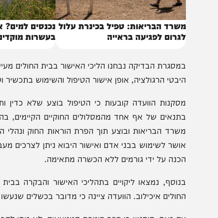
שרד הבריאות: טפיל בכינרת עלול
נכנסים למים? אזהרת 
גרום לפגיעה בראייה
בעשרות מוקדים בנחלי
מסגרת הבדיקה נבחנו הליכי האישור בבית החולים מעייני הישו
יבטי הרגולציה, אופן אישור הטיפול והשימוש בתכשיר ועמידת 
סקנות הוועדה קובעות כי הטיפול בוצע שלא כדין ותוך ליקו
תנאים של אף אחד מהמסלולים החוקיים הקיימים, בהם ניסוי 
שרד הבריאות ובוצע תוך הפרת הוראות החוק ונהלי המשרד ו
ושר לשימוש בבני אדם ואישור היבוא ניתן לצרכים מעבדתיים ב
כנה על ידי גורמים ללא הכשרה מתאימה.