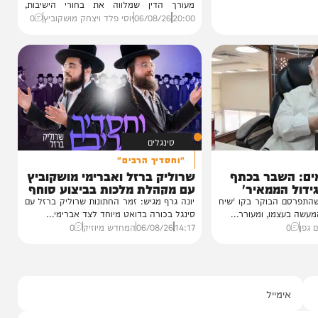
VOD
הגרלה על חופשת ענק
הצצה לכלא 10 מבפנים:
הפודקאסט של 'בין הזמנים'
עדות מטלטלת מתוך כלא 10, עצות מעשיות
מעורך הדין שמלווה את בחורי הישיבות,
ביקורת...
20:00
06/08/26
יוסי פלד ויצחק מושקוביץ
0
סינגלים
"וחסדיך הרבים"
שבר בכתף
שרוליק ברזל ואברימי מושקוביץ