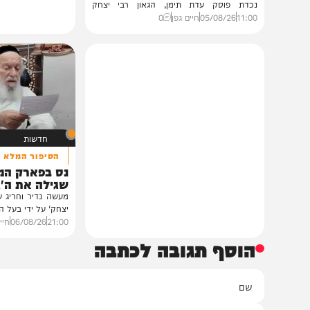
גלריות
בית צדיקים יעמוד
גלריה: שמחת נישואי נכדת
פוסק עדת תימן הגר"י רצאבי
רבנים ואישי ציבור השתתפו בשמחת נישואי
נכדת פוסק עדת תימן, הגאון רבי יצחק
רצאבי,...
11:00
05/08/26
חיים גפן
0
חדשות
הסיפור המלא
נס בפארק המים: ה