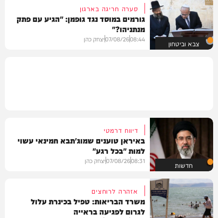
סערה חריגה בארגון
גורמים במוסד נגד גופמן: "הגיע עם פתק
מנתניהו?"
08:44
07/08/26
יצחק כהן
צבא וביטחון
דיווח דרמטי
באיראן טוענים שמוג'תבא חמינאי עשוי
למות "בכל רגע"
08:31
07/08/26
יצחק כהן
חדשות
אזהרה לרוחצים
משרד הבריאות: טפיל בכינרת עלול
לגרום לפגיעה בראייה