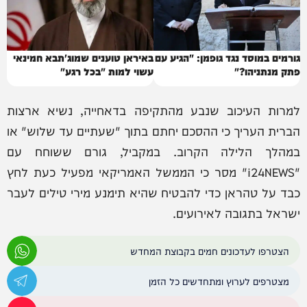
גורמים במוסד נגד גופמן: "הגיע עם
באיראן טוענים שמוג'תבא חמינאי
פתק מנתניהו?"
עשוי למות "בכל רגע"
למרות העיכוב שנבע מהתקיפה בדאחייה, נשיא ארצות
הברית העריך כי ההסכם יחתם בתוך "שעתיים עד שלוש" או
במהלך הלילה הקרוב. במקביל, גורם ששוחח עם
"i24NEWS" מסר כי הממשל האמריקאי מפעיל כעת לחץ
כבד על טהראן כדי להבטיח שהיא תימנע מירי טילים לעבר
ישראל בתגובה לאירועים.
הצטרפו לעדכונים חמים בקבוצת המחדש
מצטרפים לערוץ ומתחדשים כל הזמן