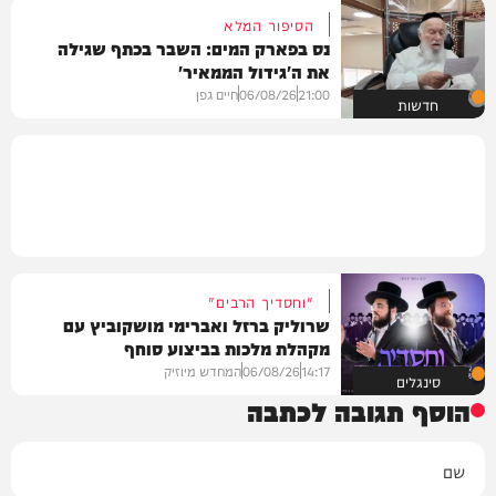
הסיפור המלא
נס בפארק המים: השבר בכתף שגילה
את ה'גידול הממאיר'
21:00
06/08/26
חיים גפן
חדשות
"וחסדיך הרבים"
שרוליק ברזל ואברימי מושקוביץ עם
מקהלת מלכות בביצוע סוחף
14:17
06/08/26
המחדש מיוזיק
סינגלים
הוסף תגובה לכתבה
שם