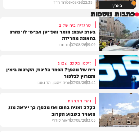
22:35
06/08/26
דוד חדד
בארץ
כתבות נוספות
טרגדיה בירושלים
בערב שבת: הזמר והפייטן אבישי לוי נהרג
בתאונה מחרידה
19:09
07/08/26
דוד חדד
זיסמן מסכם שבוע
ריח של מהפך? הפחד בליכוד, הקרבות בימין
והמרוץ לבלפור
בארץ
13:44
07/08/26
אריה זיסמן, יתד נאמן
והרי התחזית
הקלה זמנית בחום ואז מהפך: כך ייראה מזג
האוויר בשבוע הקרוב
פוליטי
13:05
07/08/26
ליאור סודרי