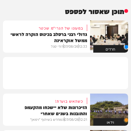
תוכן שאסור לפספס
במעונו של הגרי"מ שכטר
גדולי רבני ברסלב בכינוס הוקרה לראשי
ממשל אוקראינה
12:33
07/08/26
דודי סגל
חרדים
כשהאש בוערת!
הזיכרונות שלא יישכחו מהקעמפ
והתובנות בשנים שאחרי
12:21
07/08/26
המחדש בשיתוף "וימאן"
וידאו