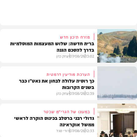
מזג האוויר
מזרח תיכון חדש
ברית חדשה: שלוש המעצמות המוסלמיות
בדרך להסכם הגנה
13:02
07/08/26
יצחק כהן
הערכת מודיעין דרמטית
כך רוסיה עלולה לבחון את נאט"ו כבר
בשנים הקרובות
בעולם
12:39
07/08/26
יצחק כהן
במעונו של הגרי"מ שכטר
גדולי רבני ברסלב בכינוס הוקרה לראשי
ממשל אוקראינה
בעולם
12:33
07/08/26
דודי סגל