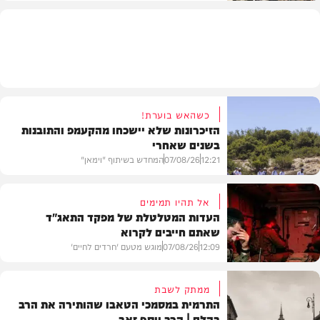
חרדים
כשהאש בוערת!
הזיכרונות שלא יישכחו מהקעמפ והתובנות
בשנים שאחרי
12:21
07/08/26
המחדש בשיתוף "וימאן"
אל תהיו תמימים
העדות המטלטלת של מפקד התאג"ד
שאתם חייבים לקרוא
וידאו
12:09
07/08/26
מוגש מטעם 'חרדים לחיים'
ממתק לשבת
התרמית במסמכי הטאבו שהותירה את הרב
בהלם | הרב יוסף זאב
דעות