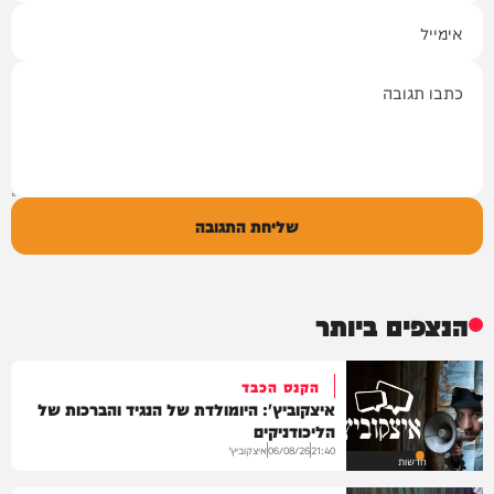
אימייל
תגובה
שליחת התגובה
הנצפים ביותר
הקנס הכבד
איצקוביץ': היומולדת של הנגיד והברכות של
הליכודניקים
איצקוביץ'
06/08/26
21:40
חדשות