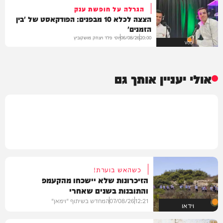
הגרלה על חופשת ענק
הצצה לכלא 10 מבפנים: הפודקאסט של 'בין
הזמנים'
יוסי פלד ויצחק מושקוביץ
06/08/26
20:00
VOD
אולי יעניין אותך גם
כשהאש בוערת!
הזיכרונות שלא יישכחו מהקעמפ
והתובנות בשנים שאחרי
12:21
07/08/26
המחדש בשיתוף "וימאן"
וידאו