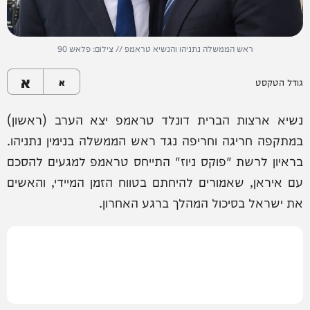
ראש הממשלה נתניהו והנשיא טראמפ // צילום: פלאש 90
א
גודל הטקסט
א
נשיא ארצות הברית דונלד טראמפ יצא הערב (ראשון)
במתקפה חריגה וחריפה נגד ראש הממשלה בנימין נתניהו.
בראיון לרשת "פוקס ניוז" התייחס טראמפ למגעים להסכם
עם איראן, שאמורים להיחתם בטווח הזמן המיידי, והאשים
את ישראל בסיכול המהלך ברגע האחרון.