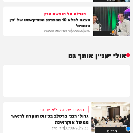
הגרלה על חופשת ענק
הצצה לכלא 10 מבפנים: הפודקאסט של 'בין
הזמנים'
יוסי פלד ויצחק מושקוביץ
06/08/26
20:00
VOD
אולי יעניין אותך גם
במעונו של הגרי"מ שכטר
גדולי רבני ברסלב בכינוס הוקרה לראשי
ממשל אוקראינה
12:33
07/08/26
דודי סגל
חרדים