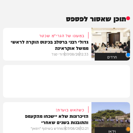
תוכן שאסור לפספס
במעונו של הגרי"מ שכטר
גדולי רבני ברסלב בכינוס הוקרה לראשי
ממשל אוקראינה
12:33
07/08/26
דודי סגל
חרדים
כשהאש בוערת!
הזיכרונות שלא יישכחו מהקעמפ
והתובנות בשנים שאחרי
12:21
07/08/26
המחדש בשיתוף "וימאן"
וידאו