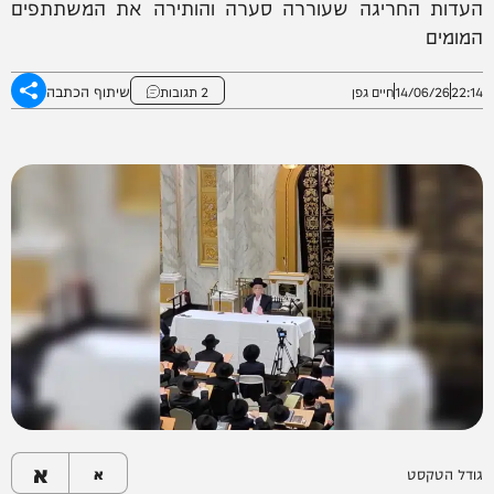
העדות החריגה שעוררה סערה והותירה את המשתתפים
המומים
שיתוף הכתבה
22:14
14/06/26
חיים גפן
2 תגובות
א
גודל הטקסט
א