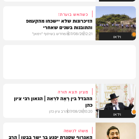
כשהאש בוערת!
הזיכרונות שלא יישכחו מהקעמפ
והתובנות בשנים שאחרי
12:21
07/08/26
המחדש בשיתוף "וימאן"
וידאו
מציון תצא תורה
ההבדל בין רָאָה לרְאֵה | הגאון רבי ציון
כהן
10:20
07/08/26
הרב ציון כהן
וידאו
משהו לנשמה
האגרוף שסגרת יפגע בך ישר בבטן | הרב