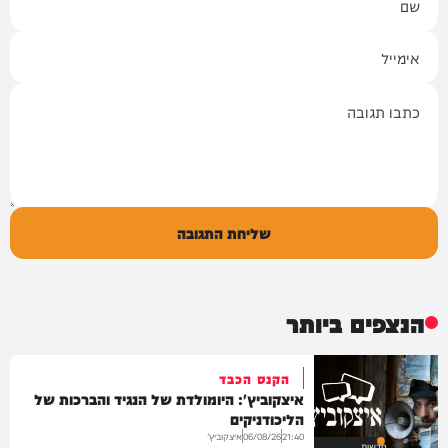
אימייל
תגובה
שליחת התגובה
הנצפים ביותר
הקנס הכבד
איצקוביץ': היומולדת של הנגיד והברכות של
הליכודניקים
איצקוביץ'
06/08/26
21:40
חדשות