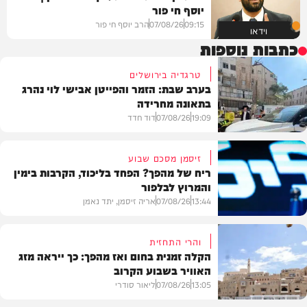
יוסף חי פור
09:15
07/08/26
הרב יוסף חי פור
וידאו
כתבות נוספות
טרגדיה בירושלים
בערב שבת: הזמר והפייטן אבישי לוי נהרג
בתאונה מחרידה
19:09
07/08/26
דוד חדד
זיסמן מסכם שבוע
ריח של מהפך? הפחד בליכוד, הקרבות בימין
והמרוץ לבלפור
בארץ
13:44
07/08/26
אריה זיסמן, יתד נאמן
והרי התחזית
הקלה זמנית בחום ואז מהפך: כך ייראה מזג
האוויר בשבוע הקרוב
פוליטי
13:05
07/08/26
ליאור סודרי