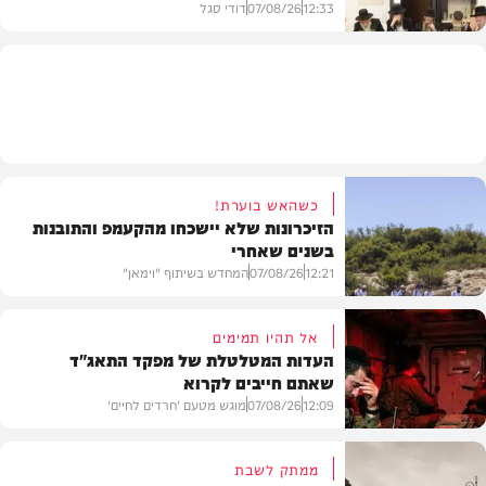
12:33
07/08/26
דודי סגל
חרדים
כשהאש בוערת!
הזיכרונות שלא יישכחו מהקעמפ והתובנות
בשנים שאחרי
12:21
07/08/26
המחדש בשיתוף "וימאן"
אל תהיו תמימים
העדות המטלטלת של מפקד התאג"ד
שאתם חייבים לקרוא
וידאו
12:09
07/08/26
מוגש מטעם 'חרדים לחיים'
ממתק לשבת