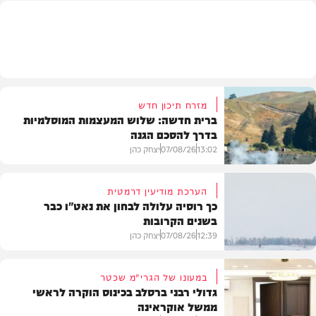
מזג האוויר
מזרח תיכון חדש
ברית חדשה: שלוש המעצמות המוסלמיות
בדרך להסכם הגנה
13:02
07/08/26
יצחק כהן
הערכת מודיעין דרמטית
כך רוסיה עלולה לבחון את נאט"ו כבר
בשנים הקרובות
בעולם
12:39
07/08/26
יצחק כהן
במעונו של הגרי"מ שכטר
גדולי רבני ברסלב בכינוס הוקרה לראשי
ממשל אוקראינה
בעולם