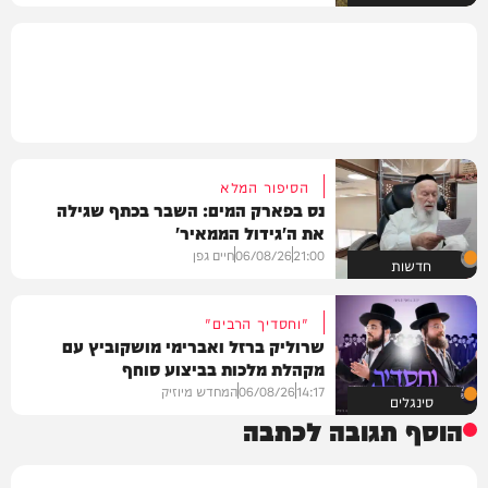
הסיפור המלא
נס בפארק המים: השבר בכתף שגילה
את ה'גידול הממאיר'
21:00
06/08/26
חיים גפן
חדשות
"וחסדיך הרבים"
שרוליק ברזל ואברימי מושקוביץ עם
מקהלת מלכות בביצוע סוחף
14:17
06/08/26
המחדש מיוזיק
סינגלים
הוסף תגובה לכתבה
שם