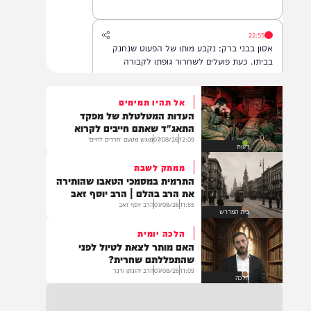
22:55
אסון בבני ברק: נקבע מותו של הפעוט שנחנק
בביתו. כעת פועלים לשחרור גופתו לקבורה
אל תהיו תמימים
העדות המטלטלת של מפקד
22:32
התאג"ד שאתם חייבים לקרוא
בהמשך להחייאה שבוצעה בבני ברק: הציבור
12:09
07/08/26
מוגש מטעם 'חרדים לחיים'
דעות
מתבקש להתפלל עבור הפעוט צבי בן שיינא
לרפואה שלמה
ממתק לשבת
התרמית במסמכי הטאבו שהותירה
את הרב בהלם | הרב יוסף זאב
11:55
07/08/26
הרב יוסף זאב
21:32
בית המדרש
בין הזמנים: שלושה בחורי ישיבות חולצו
הלכה יומית
מהכינרת לאחר שנסחפו לעומק האגם, בחוף
האם מותר לצאת לטיול לפני
בלתי מוכרז כשהם על גבי אביזר ציפה.
שהתפללתם שחרית?
11:09
07/08/26
הרב יהונתן ורנר
הלכה