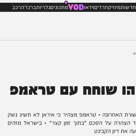
VOD
מיוזיק
חרדים
וידאו
מתכונים
גלריות
ברנז'ה
רכב
ו שוחח עם טראמפ
אחרונה • טראמפ מצהיר כי איראן לא תשיג נשק
הרה על הסכם "בתוך זמן קצר" • בישראל מזהים