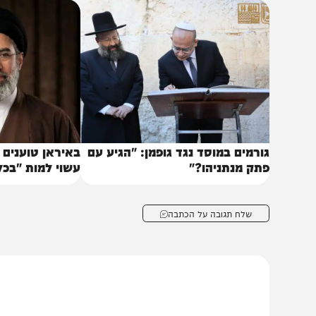
ל מזכר ההבנות. טראמפ אמר כי ההסכם יכלול התחייבות ש
עבר – ד"ס) וכן פתיחה מחדש ומיידית של מצר הורמוז.
באותו נושא
ורמים במוסד נגד גופמן: "הגיע עם
באיראן טוענים שמוג'
תק מנתניהו?"
עשוי למות "בכל רגע"
שלח תגובה על הכתבה