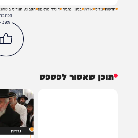
חדשות
מדיני
איראן
בנימין נתניהו
דונלד טראמפ
הקבינט המדיני ביטחוני
הכתבה עניינה א
39%
תוכן שאסור לפספס