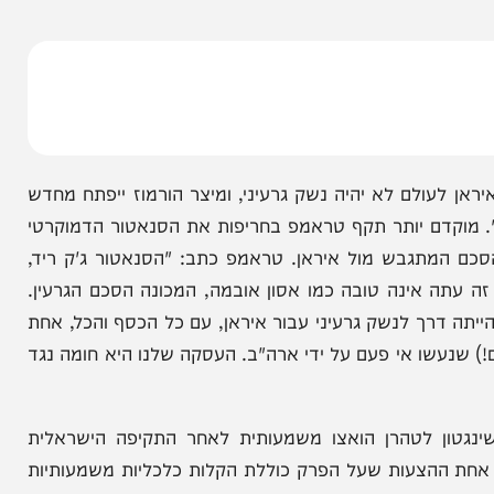
משכות, כאשר הנשיא האמריקני דונלד טראמפ משדר
ענתו ימנע מאיראן להשיג נשק גרעיני ויביא לרגיעה
ם לא יהיה נשק גרעיני, ומיצר הורמוז ייפתח מחדש
דם יותר תקף טראמפ בחריפות את הסנאטור הדמוקרטי
מתגבש מול איראן. טראמפ כתב: "הסנאטור ג'ק ריד,
אינה טובה כמו אסון אובמה, המכונה הסכם הגרעין.
רך לנשק גרעיני עבור איראן, עם כל הכסף והכל, אחת
שו אי פעם על ידי ארה"ב. העסקה שלנו היא חומה נגד