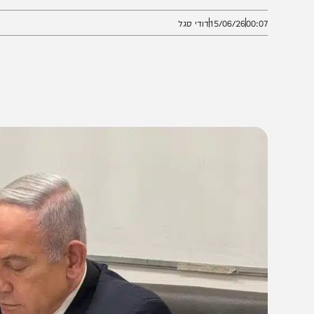
תקדמות ממשית במגעים. שיחת נתניהו–טראמפ קטעה את ד
00:0
15/06/26
דודי סגל