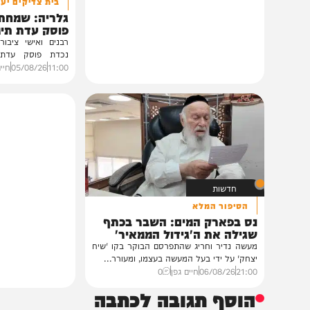
גלריות
בית צדיקים יעמוד
גלריה: שמחת נישואי
פוסק עדת תימן הגר"
רבנים ואישי ציבור השתתפ
נכדת פוסק עדת תימן, ה
רצאבי,...
11:00
05/08/26
חיים גפן
0