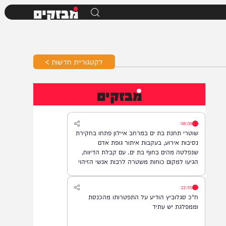
מבזקים
לקטגוריית חדשות >
מבזקים
08:08
שוטרי תחנת בת ים במרחב איילון פתחו בחקירת
נסיבות אירוע, בעקבות איתור גופת אדם
שנפלטה מהים בחוף בת ים. עם קבלת הדיווח,
הגיעו למקום כוחות משטרה לרבות אנשי הזיהוי
הפלילי וגורמי ההצלה, והחלו בבדיקת הזירה
ובאיסוף ממצאים. בשלב זה, זהות האדם טרם
22:55
התבררה ואין חשד לפלילים.
ח"כ סגלוביץ הודיע על התפטרותו מהכנסת
וממפלגת יש עתיד