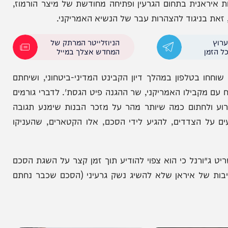
גטון לטהרן הואצו משמעותית לאחר התקיפה הישראלית
ההצעות שעל הפרק כוללת הקלות כלכליות משמעותיות
אנית בתחום הגרעין ופתיחה מחודשת של מיצר הורמוז,
יגוד להצהרות עבר של הנשיא האמריקני.
הניוזלייטר המרתק של
המחדש אצלך במייל
טלפון במהלך דיון הקבינט המדיני-ביטחוני, ושיחתם
בילו האמריקני, שר ההגנה פיט הגסת'. לדברי גורמים
חתום כמה שיותר מהר על מזכר הבנות שימנע תגובה
 הצדדים, להגיע לידי הסכם, אלו הקטארים, שהעניקו
רנל כי הוא צפוי להודיע תוך זמן קצר על השגת הסכם