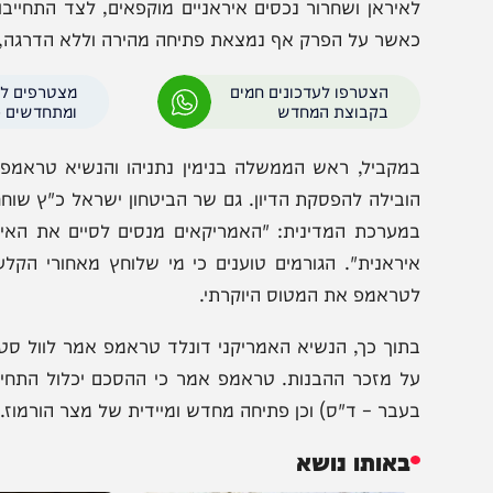
תוך כך, על פי דיווח בניו יורק פוסט, המגעים בין וושינ
דאחייה והאיומים האיראניים לתקוף את ישראל, כאשר אחת 
איראן ושחרור נכסים איראניים מוקפאים, לצד התחייבות איר
אשר על הפרק אף נמצאת פתיחה מהירה וללא הדרגה, זאת בנ
הצטרפו לעדכונים חמים
מצטרפים לערוץ
בקבוצת המחדש
ומתחדשים כל הזמן
מקביל, ראש הממשלה בנימין נתניהו והנשיא טראמפ שוחחו ב
ובילה להפסקת הדיון. גם שר הביטחון ישראל כ"ץ שוחח עם מק
מערכת המדינית: "האמריקאים מנסים לסיים את האירוע ול
יראנית". הגורמים טוענים כי מי שלוחץ מאחורי הקלעים על
טראמפ את המטוס היוקרתי.
תוך כך, הנשיא האמריקני דונלד טראמפ אמר לוול סטריט ג׳ו