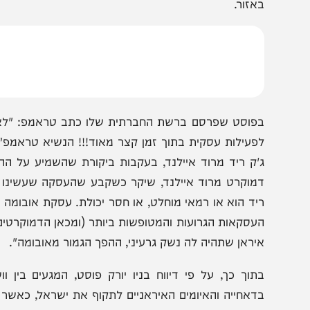
התפתחויות הדרמטיות במגעים בין ארצות הברית לאיראן נ
סר ברור כי הוא נחוש להשלים את הסכם הכניעה הגרוע, שלט
אזור.
פוסט שפרסם ברשת החברתית שלו כתב טראמפ: "לאיראן לעול
פעילות עסקית בתוך זמן קצר מאוד!!! הנשיא טראמפ". מוק
'ק ריד מרוד איילנד, בעקבות ביקורת שהשמיע על ההסכם ה
מוקרט מרוד איילנד, שיקר כשקבע שהעסקה שעשינו זה עתה 
יד הוא או רמאי מוחלט, או חסר יכולת. עסקת אובומה הייתה ד
עסקאות הגרועות והמטופשות ביותר (ומכאן הדמוקרטים!) שנע
יראן שתהיה לה נשק גרעיני, ההפך הגמור מאובומה".