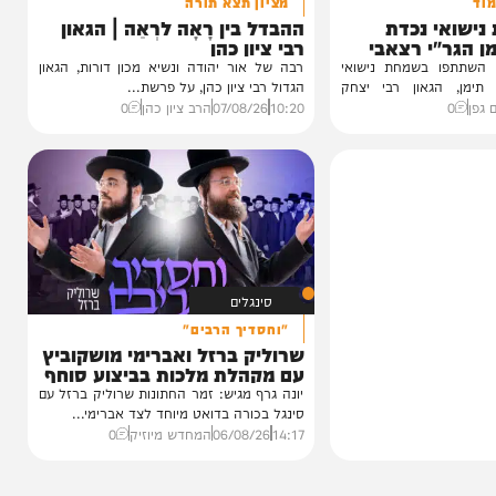
וידאו
מציון תצא תורה
 נכדת
ההבדל בין רָאָה לרְאֵה | הגאון
י רצאבי
רבי ציון כהן
ו בשמחת נישואי
רבה של אור יהודה ונשיא מכון דורות, הגאון
גאון רבי יצחק
הגדול רבי ציון כהן, על פרשת...
10:20
07/08/26
הרב ציון כהן
0