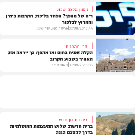
זיסמן מסכם שבוע
ריח של מהפך? הפחד בליכוד, הקרבות בימין
והמרוץ לבלפור
בארץ
13:44
07/08/26
אריה זיסמן, יתד נאמן
והרי התחזית
הקלה זמנית בחום ואז מהפך: כך ייראה מזג
האוויר בשבוע הקרוב
פוליטי
13:05
07/08/26
ליאור סודרי
מזג האוויר
מזרח תיכון חדש
ברית חדשה: שלוש המעצמות המוסלמיות
בדרך להסכם הגנה