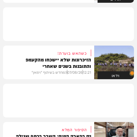
כשהאש בוערת!
הזיכרונות שלא יישכחו מהקעמפ
והתובנות בשנים שאחרי
12:21
07/08/26
המחדש בשיתוף "וימאן"
וידאו
הסיפור המלא
נס בפארק המים: השבר בכתף שגילה