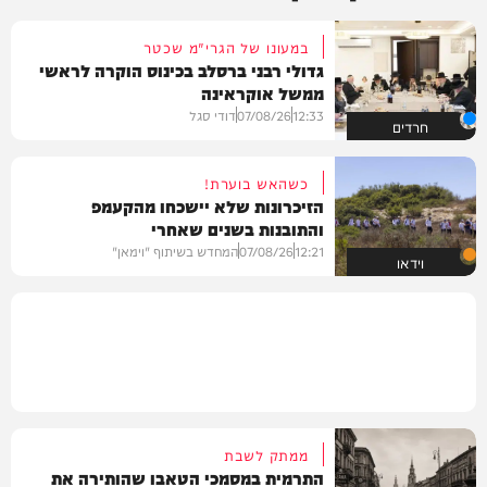
במעונו של הגרי"מ שכטר
גדולי רבני ברסלב בכינוס הוקרה לראשי
ממשל אוקראינה
12:33
07/08/26
דודי סגל
חרדים
כשהאש בוערת!
הזיכרונות שלא יישכחו מהקעמפ
והתובנות בשנים שאחרי
12:21
07/08/26
המחדש בשיתוף "וימאן"
וידאו
ממתק לשבת
התרמית במסמכי הטאבו שהותירה את