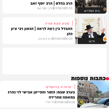
הרב בהלם | הרב יוסף זאב
11:55
07/08/26
הרב יוסף זאב
בית המדרש
מציון תצא תורה
ההבדל בין רָאָה לרְאֵה | הגאון רבי ציון
כהן
10:20
07/08/26
הרב ציון כהן
וידאו
כתבות נוספות
טרגדיה בירושלים
בערב שבת: הזמר והפייטן אבישי לוי נהרג
בתאונה מחרידה
19:09
07/08/26
דוד חדד