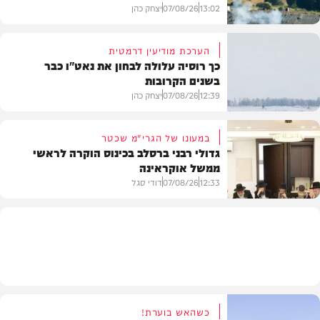
13:02
07/08/26
יצחק כהן
הערכת מודיעין דרמטית
כך רוסיה עלולה לבחון את נאט"ו כבר
בשנים הקרובות
בעולם
12:39
07/08/26
יצחק כהן
במעונו של הגרי"מ שכטר
גדולי רבני ברסלב בכינוס הוקרה לראשי
ממשל אוקראינה
בעולם
12:33
07/08/26
דודי סגל
חרדים
כשהאש בוערת!