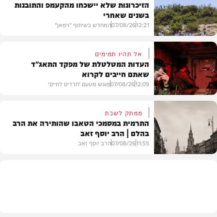
הזיכרונות שלא יישכחו מהקעמפ והתובנות
בשנים שאחרי
12:21
07/08/26
המחדש בשיתוף "וימאן"
אל תהיו תמימים
העדות המטלטלת של מפקד התאג"ד
שאתם חייבים לקרוא
וידאו
12:09
07/08/26
מוגש מטעם 'חרדים לחיים'
ממתק לשבת
התרמית במסמכי הטאבו שהותירה את הרב
בהלם | הרב יוסף זאב
דעות
11:55
07/08/26
הרב יוסף זאב
בית המדרש