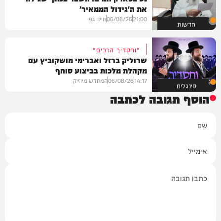
את ה'גידול הממאיר'
21:00
06/08/26
חיים גפן
חדשות
"וחסדיך הרבים"
שרוליק ברזל ואברימי מושקוביץ עם
מקהלת מלכות בביצוע סוחף
14:17
06/08/26
המחדש מיוזיק
סינגלים
הוסף תגובה לכתבה
שם
אימייל
תגובה