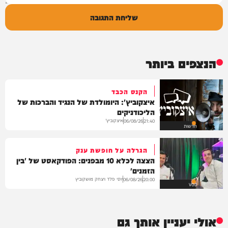
שליחת התגובה
הנצפים ביותר
הקנס הכבד
איצקוביץ': היומולדת של הנגיד והברכות של
הליכודניקים
איצקוביץ'
06/08/26
21:40
חדשות
הגרלה על חופשת ענק
הצצה לכלא 10 מבפנים: הפודקאסט של 'בין
הזמנים'
יוסי פלד ויצחק מושקוביץ
06/08/26
20:00
VOD
אולי יעניין אותך גם