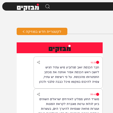
מבזקים
לקטגוריית חדש במוזיקה >
מבזקים
10:35
חבר הכנסת יואב סגלוביץ מיש עתיד הגיש
ליושב-ראש הכנסת אמיר אוחנה את מכתב
התפטרותו מהכנסת. על פי רשימת יש עתיד,
צפויה להיכנס במקומו מיכל כבבה סלבני ולכהן
כחברת כנסת.
08:42
משרד החוץ ממליץ לאזרחים ישראלים השוהים
ביוון לגלות ערנות מוגברת לקראת הפגנות