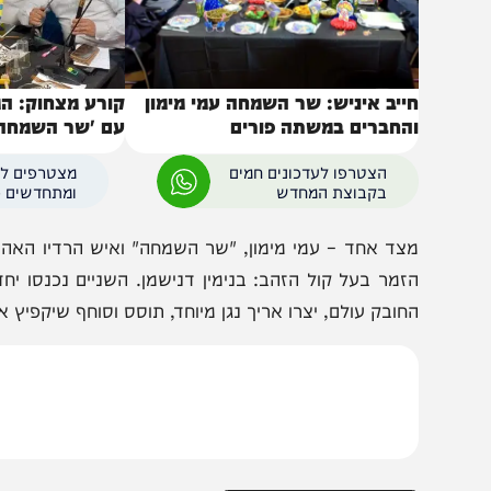
ייב איניש: שר השמחה עמי מימון
החברים במשתה פורים
עם 'שר השמחה' וחבר
הצטרפו לעדכונים חמים
מצטרפים לערוץ
בקבוצת המחדש
ומתחדשים כל הזמן
צד אחד – עמי מימון, "שר השמחה" ואיש הרדיו האהוב, שמב
זמר בעל קול הזהב: בנימין דנישמן. השניים נכנסו יחד אל או
חובק עולם, יצרו אריך נגן מיוחד, תוסס וסוחף שיקפיץ אתכם וי