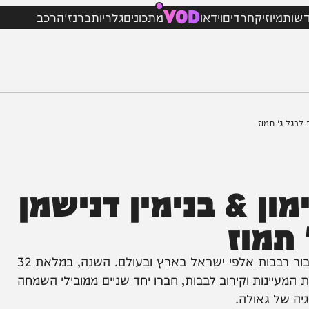
VOD
וזיק
חרדים
וידאו
מתכונים
גלריות
ברנז'ה
רכב
תמוז
& בנימין דנישמן
מוז
יום ג' בתמוז הוא יום של התעוררות, געגוע וציפייה עבור רבבות אלפי ישראל בארץ ובעולם. השנה, במלאת 32
ת וקירוב לבבות, חברו יחד שניים ממובילי השמחה