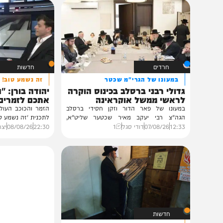
תוכן שאסור לפספס
חרדים
חדשות
במעונו של הגרי"מ שכטר
זה נשמע טוב!
גדולי רבני ברסלב בכינוס הוקרה
יהודה בורן: "התחרו
לראשי ממשל אוקראינה
אתכם לזמרים מצליח
במעונו של פאר הדור וזקן חסידי ברסלב
הגה"צ רבי יעקב מאיר שכטער שליט"א,
לתכנית 'זה נשמע טוב' ומספר
ובהשתתפות...
12:33
07/08/26
דודי סגל
1
22:30
08/08/26
יצחק אייזיקו