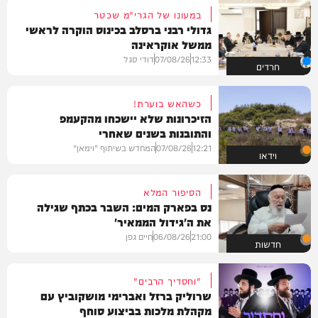
במעונו של הגרי"מ שכטר
גדולי רבני ברסלב בכינוס הוקרה לראשי
ממשל אוקראינה
12:33
07/08/26
דודי סגל
חרדים
כשהאש בוערת!
הזיכרונות שלא יישכחו מהקעמפ
והתובנות בשנים שאחרי
12:21
07/08/26
המחדש בשיתוף "וימאן"
וידאו
הסיפור המלא
נס בפארק המים: השבר בכתף שגילה
את ה'גידול הממאיר'
21:00
06/08/26
חיים גפן
חדשות
"וחסדיך הרבים"
שרוליק ברזל ואברימי מושקוביץ עם
מקהלת מלכות בביצוע סוחף