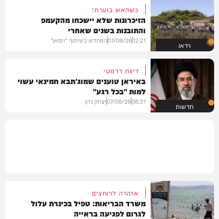
כשהאש בוערת!
הזיכרונות שלא יישכחו מהקעמפ
והתובנות בשנים שאחרי
12:21
07/08/26
המחדש בשיתוף "וימאן"
וידאו
דיווח דרמטי
באיראן טוענים שמוג'תבא חמינאי עשוי
למות "בכל רגע"
08:31
07/08/26
יצחק כהן
חדשות
אזהרה לרוחצים
משרד הבריאות: טפיל בכינרת עלול
לגרום לפגיעה בראייה