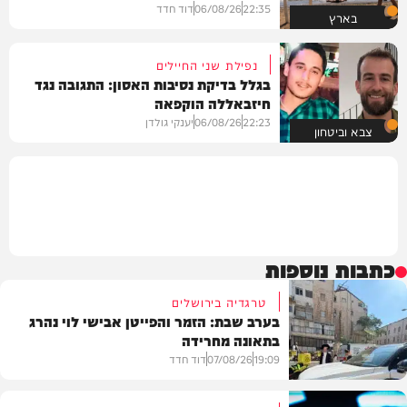
22:35
06/08/26
דוד חדד
בארץ
נפילת שני החיילים
בגלל בדיקת נסיבות האסון: התגובה נגד
חיזבאללה הוקפאה
22:23
06/08/26
יענקי גולדן
צבא וביטחון
כתבות נוספות
טרגדיה בירושלים
בערב שבת: הזמר והפייטן אבישי לוי נהרג
בתאונה מחרידה
19:09
07/08/26
דוד חדד