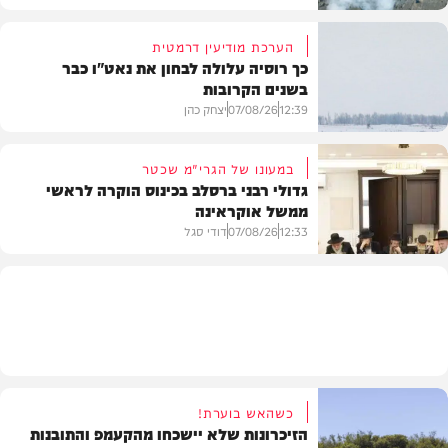
הערכת מודיעין דרמטית
כך רוסיה עלולה לבחון את נאט"ו כבר
בשנים הקרובות
בעולם
12:39
07/08/26
יצחק כהן
במעונו של הגרי"מ שכטר
גדולי רבני ברסלב בכינוס הוקרה לראשי
ממשל אוקראינה
בעולם
12:33
07/08/26
דודי סגל
חרדים
כשהאש בוערת!
הזיכרונות שלא יישכחו מהקעמפ והתובנות