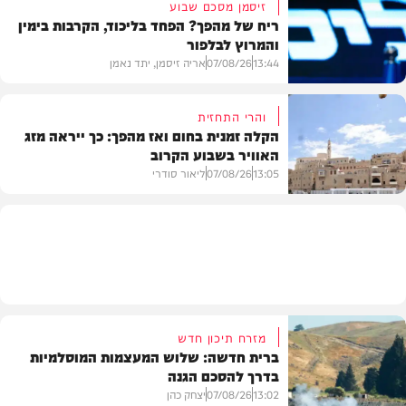
זיסמן מסכם שבוע
ריח של מהפך? הפחד בליכוד, הקרבות בימין
והמרוץ לבלפור
בארץ
13:44
07/08/26
אריה זיסמן, יתד נאמן
והרי התחזית
הקלה זמנית בחום ואז מהפך: כך ייראה מזג
האוויר בשבוע הקרוב
פוליטי
13:05
07/08/26
ליאור סודרי
מזג האוויר
מזרח תיכון חדש
ברית חדשה: שלוש המעצמות המוסלמיות
בדרך להסכם הגנה
13:02
07/08/26
יצחק כהן