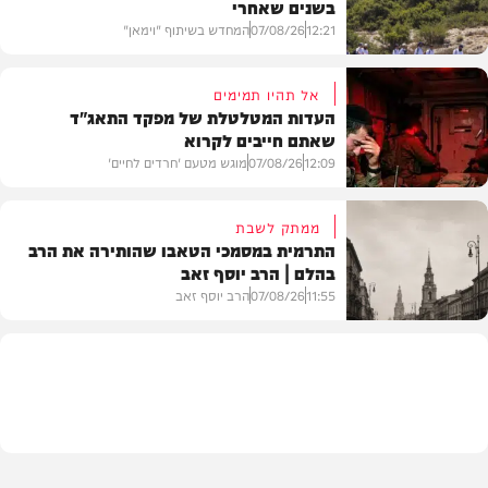
בשנים שאחרי
12:21
07/08/26
המחדש בשיתוף "וימאן"
אל תהיו תמימים
העדות המטלטלת של מפקד התאג"ד
שאתם חייבים לקרוא
וידאו
12:09
07/08/26
מוגש מטעם 'חרדים לחיים'
ממתק לשבת
התרמית במסמכי הטאבו שהותירה את הרב
בהלם | הרב יוסף זאב
דעות
11:55
07/08/26
הרב יוסף זאב
בית המדרש