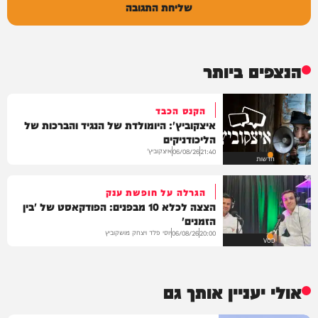
שליחת התגובה
הנצפים ביותר
הקנס הכבד
איצקוביץ': היומולדת של הנגיד והברכות של
הליכודניקים
איצקוביץ'
06/08/26
21:40
חדשות
הגרלה על חופשת ענק
הצצה לכלא 10 מבפנים: הפודקאסט של 'בין
הזמנים'
יוסי פלד ויצחק מושקוביץ
06/08/26
20:00
VOD
אולי יעניין אותך גם