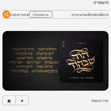
והשמרני.
שיתוף הכתבה
14:15
15/06/26
המחדש מיוזיק
אין תגובות
א
גודל הטקסט
א