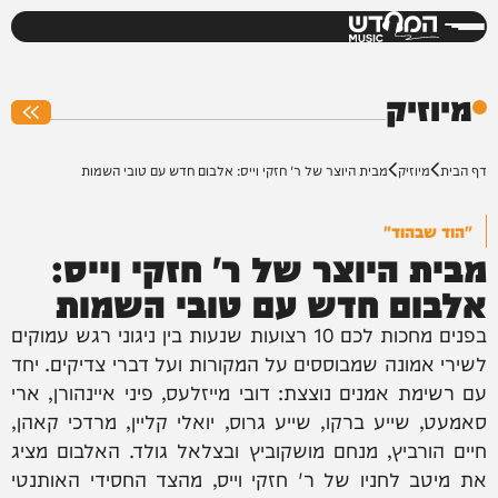
המחדש
0%
מיוזיק
דף הבית
מיוזיק
מבית היוצר של ר' חזקי וייס: אלבום חדש עם טובי השמות
"הוד שבהוד"
מבית היוצר של ר' חזקי וייס:
אלבום חדש עם טובי השמות
בפנים מחכות לכם 10 רצועות שנעות בין ניגוני רגש עמוקים
לשירי אמונה שמבוססים על המקורות ועל דברי צדיקים. יחד
עם רשימת אמנים נוצצת: דובי מייזלעס, פיני איינהורן, ארי
סאמעט, שייע ברקו, שייע גרוס, יואלי קליין, מרדכי קאהן,
חיים הורביץ, מנחם מושקוביץ ובצלאל גולד. האלבום מציג
את מיטב לחניו של ר' חזקי וייס, מהצד החסידי האותנטי