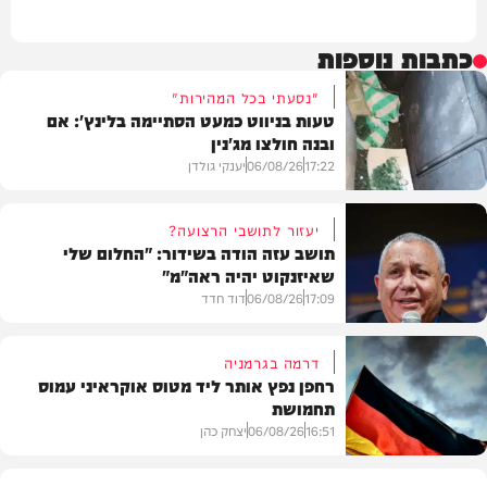
כתבות נוספות
"נסעתי בכל המהירות"
טעות בניווט כמעט הסתיימה בלינץ': אם
ובנה חולצו מג'נין
17:22
06/08/26
יענקי גולדן
יעזור לתושבי הרצועה?
תושב עזה הודה בשידור: "החלום שלי
שאיזנקוט יהיה ראה"מ"
צבא וביטחון
17:09
06/08/26
דוד חדד
דרמה בגרמניה
רחפן נפץ אותר ליד מטוס אוקראיני עמוס
תחמושת
בארץ
16:51
06/08/26
יצחק כהן