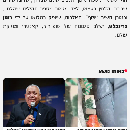
שכתב והלחין בעצמו, לצד מזמור מספר תהילים שהלחין,
וכמובן השיר "יוסף". האלבום, שיופק במלואו על ידי
רומן
גרינבלט
, ישלב סגנונות של פופ-רוק, קאנטרי ומוזיקת
עולם.
באותו נושא
טעות בניווט כמעט הסתיימה
תושב עזה הודה בשידור: "החלום