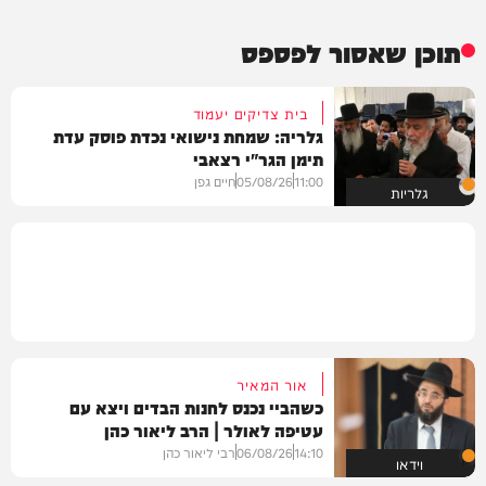
תוכן שאסור לפספס
בית צדיקים יעמוד
גלריה: שמחת נישואי נכדת פוסק עדת
תימן הגר"י רצאבי
11:00
05/08/26
חיים גפן
גלריות
אור המאיר
כשהביי נכנס לחנות הבדים ויצא עם
עטיפה לאולר | הרב ליאור כהן
14:10
06/08/26
רבי ליאור כהן
וידאו