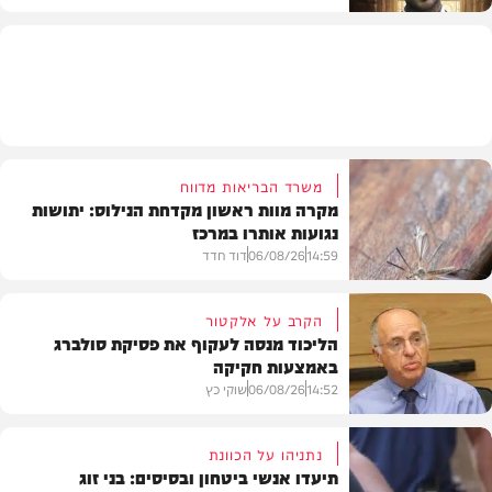
הלכה
משרד הבריאות מדווח
מקרה מוות ראשון מקדחת הנילוס: יתושות
נגועות אותרו במרכז
14:59
06/08/26
דוד חדד
הקרב על אלקטור
הליכוד מנסה לעקוף את פסיקת סולברג
באמצעות חקיקה
בריאות
14:52
06/08/26
שוקי כץ
נתניהו על הכוונת
תיעדו אנשי ביטחון ובסיסים: בני זוג