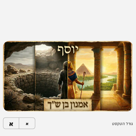
א
גודל הטקסט
א