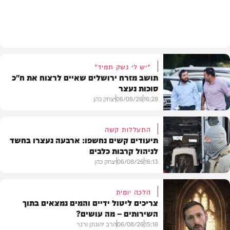
בעולם
"יש לי נשק תמיד"
תושב מזרח ירושלים שאיים לרצוח את ח"כ
סוכות נעצר
16:28
06/08/26
יצחק כהן
התעללות קשה
תיעודים קשים נחשפו: ארבעה נעצרו בחשד
לניהול קרבות כלבים
משטרה
16:13
06/08/26
יצחק כהן
הלכה יומית
צריכים ליטול ידיים והמים נמצאים בתוך
השירותים – מה עושים?
משטרה
15:18
06/08/26
הרב יהונתן ורנר