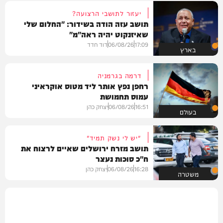
יעזור לתושבי הרצועה?
תושב עזה הודה בשידור: "החלום שלי
שאיזנקוט יהיה ראה"מ"
17:09
06/08/26
דוד חדד
בארץ
דרמה בגרמניה
רחפן נפץ אותר ליד מטוס אוקראיני
עמוס תחמושת
16:51
06/08/26
יצחק כהן
בעולם
"יש לי נשק תמיד"
תושב מזרח ירושלים שאיים לרצוח את
ח"כ סוכות נעצר
16:28
06/08/26
יצחק כהן
משטרה