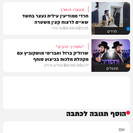
מעצרו הוארך
חרדי ממודיעין עילית נעצר בחשד
שאיים לרצוח קצין משטרה
13:05
06/08/26
יוסי פלד
חרדים
"וחסדיך הרבים"
שרוליק ברזל ואברימי מושקוביץ עם
מקהלת מלכות בביצוע סוחף
14:17
06/08/26
המחדש מיוזיק
סינגלים
הוסף תגובה לכתבה
שם