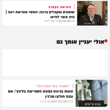
הפרשה בקצרה
שומעים ומקבלים ברכה: המסר מפרשת ראה |
הרב אשר לנדאו
הרב אשר לנדאו
04/08/26
14:02
בית המדרש
אולי יעניין אותך גם
"נסעתי בכל המהירות"
טעות בניווט כמעט הסתיימה בלינץ': אם
ובנה חולצו מג'נין
17:22
06/08/26
יענקי גולדן
צבא וביטחון