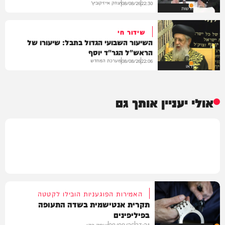
יצחק אייזיקוביץ'
08/08/26
22:30
חדשות
שידור חי
השיעור השבועי הגדול בתבל: שיעורו של
הראש"ל הגר"ד יוסף
מערכת המחדש
08/08/26
22:06
וידאו
אולי יעניין אותך גם
האמירות הפוגעניות הובילו לקטטה
תקרית אנטישמית בשדה התעופה
בפיליפינים
23:21
08/08/26
יצחק כהן