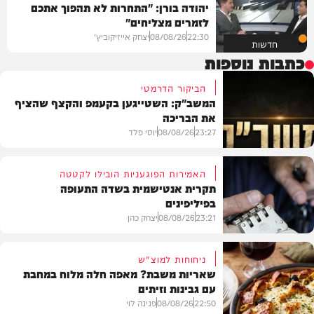
יהודה בורן: "התחרות לא תהפוך אתכם
לזמרים מצליחים"
22:30
08/08/26
יצחק אייזיקוביץ'
חדשות
כתבות נוספות
הביקור הדרמטי
המשב"ק: השטייגען בקעמפ והקצף שהציף
את הבריכה
23:27
08/08/26
יוסי פלד
האמירות הפוגעניות הובילו לקטטה
תקרית אנטישמית בשדה התעופה
בפיליפינים
המשב"ק
23:21
08/08/26
יצחק כהן
ניחוחות למוצ"ש
שאריות משבת? מאפה חלה מלוח במחבת
עם גבינות וזיתים
חדשות
22:50
08/08/26
פנינה לוי