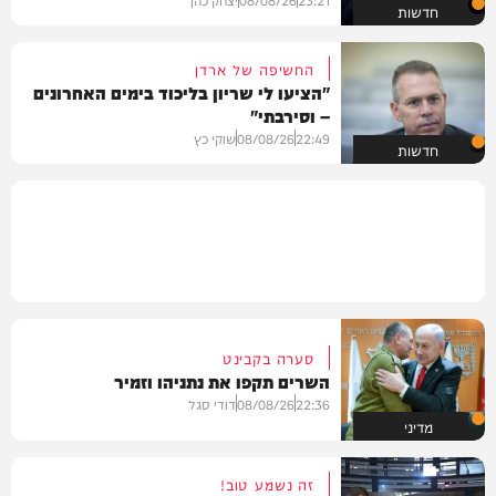
חדשות
החשיפה של ארדן
"הציעו לי שריון בליכוד בימים האחרונים
– וסירבתי"
22:49
08/08/26
שוקי כץ
חדשות
סערה בקבינט
השרים תקפו את נתניהו וזמיר
22:36
08/08/26
דודי סגל
מדיני
זה נשמע טוב!