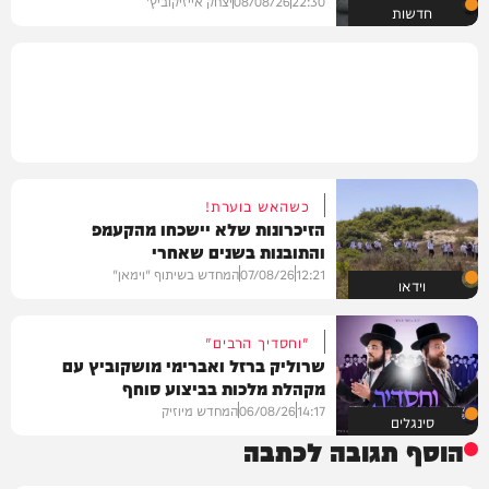
22:30
08/08/26
יצחק אייזיקוביץ'
חדשות
כשהאש בוערת!
הזיכרונות שלא יישכחו מהקעמפ
והתובנות בשנים שאחרי
12:21
07/08/26
המחדש בשיתוף "וימאן"
וידאו
"וחסדיך הרבים"
שרוליק ברזל ואברימי מושקוביץ עם
מקהלת מלכות בביצוע סוחף
14:17
06/08/26
המחדש מיוזיק
סינגלים
הוסף תגובה לכתבה