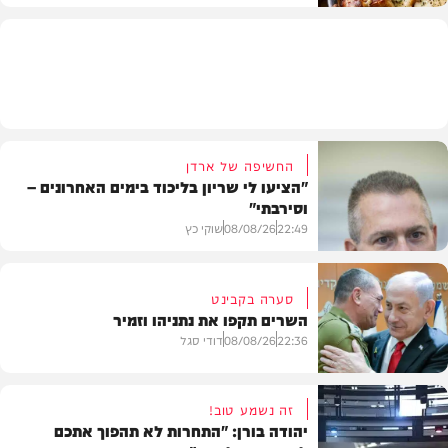
מתכונים
החשיפה של ארדן
"הציעו לי שריון בליכוד בימים האחרונים –
וסירבתי"
22:49
08/08/26
שוקי כץ
סערה בקבינט
השרים תקפו את נתניהו וזמיר
חדשות
22:36
08/08/26
דודי סגל
זה נשמע טוב!
יהודה בורן: "התחרות לא תהפוך אתכם