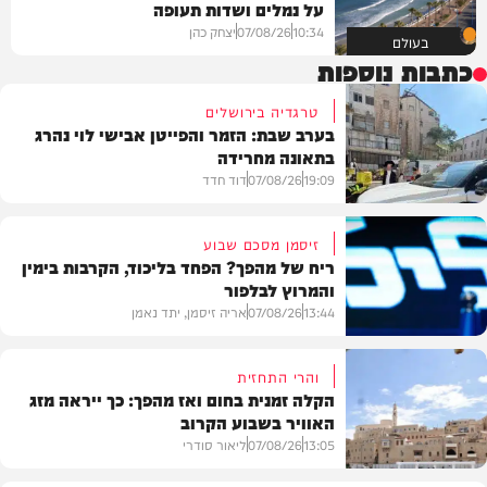
על נמלים ושדות תעופה
10:34
07/08/26
יצחק כהן
בעולם
כתבות נוספות
טרגדיה בירושלים
בערב שבת: הזמר והפייטן אבישי לוי נהרג
בתאונה מחרידה
19:09
07/08/26
דוד חדד
זיסמן מסכם שבוע
ריח של מהפך? הפחד בליכוד, הקרבות בימין
והמרוץ לבלפור
בארץ
13:44
07/08/26
אריה זיסמן, יתד נאמן
והרי התחזית
הקלה זמנית בחום ואז מהפך: כך ייראה מזג
האוויר בשבוע הקרוב
פוליטי
13:05
07/08/26
ליאור סודרי