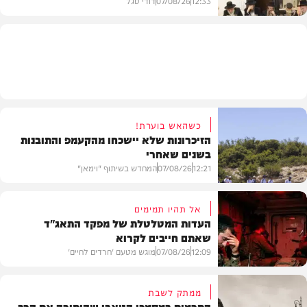
12:33
07/08/26
דודי סגל
חרדים
כשהאש בוערת!
הזיכרונות שלא יישכחו מהקעמפ והתובנות
בשנים שאחרי
12:21
07/08/26
המחדש בשיתוף "וימאן"
אל תהיו תמימים
העדות המטלטלת של מפקד התאג"ד
שאתם חייבים לקרוא
וידאו
12:09
07/08/26
מוגש מטעם 'חרדים לחיים'
ממתק לשבת
התרמית במסמכי הטאבו שהותירה את הרב