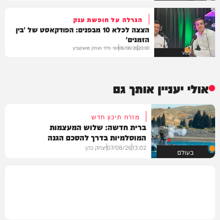
הגרלה על חופשת ענק
הצצה לכלא 10 מבפנים: הפודקאסט של 'בין
הזמנים'
יוסי פלד ויצחק מושקוביץ
06/08/26
20:00
VOD
אולי יעניין אותך גם
מזרח תיכון חדש
ברית חדשה: שלוש המעצמות
המוסלמיות בדרך להסכם הגנה
13:02
07/08/26
יצחק כהן
בעולם