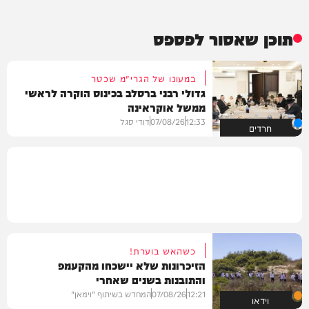
תוכן שאסור לפספס
במעונו של הגרי"מ שכטר
גדולי רבני ברסלב בכינוס הוקרה לראשי
ממשל אוקראינה
12:33
07/08/26
דודי סגל
חרדים
כשהאש בוערת!
הזיכרונות שלא יישכחו מהקעמפ
והתובנות בשנים שאחרי
12:21
07/08/26
המחדש בשיתוף "וימאן"
וידאו