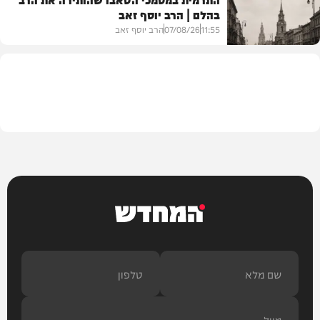
בהלם | הרב יוסף זאב
דעות
11:55
07/08/26
הרב יוסף זאב
בית המדרש
המחדש