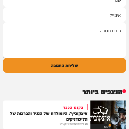
אימייל
תגובה
שליחת התגובה
הנצפים ביותר
הקנס הכבד
איצקוביץ': היומולדת של הנגיד והברכות של
הליכודניקים
איצקוביץ'
06/08/26
21:40
חדשות