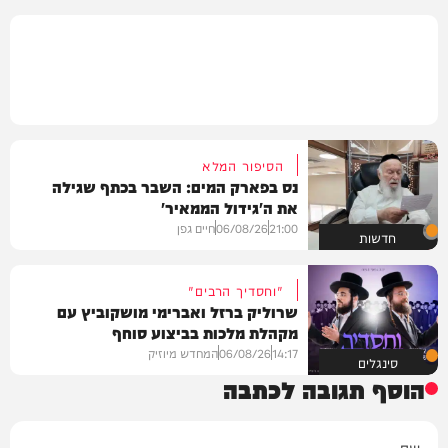
הסיפור המלא
נס בפארק המים: השבר בכתף שגילה
את ה'גידול הממאיר'
21:00
06/08/26
חיים גפן
חדשות
"וחסדיך הרבים"
שרוליק ברזל ואברימי מושקוביץ עם
מקהלת מלכות בביצוע סוחף
14:17
06/08/26
המחדש מיוזיק
סינגלים
הוסף תגובה לכתבה
שם