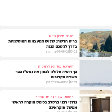
מזג האוויר
מזרח תיכון חדש
ברית חדשה: שלוש המעצמות המוסלמיות
בדרך להסכם הגנה
13:02
07/08/26
יצחק כהן
הערכת מודיעין דרמטית
כך רוסיה עלולה לבחון את נאט"ו כבר
בשנים הקרובות
בעולם
12:39
07/08/26
יצחק כהן
במעונו של הגרי"מ שכטר
גדולי רבני ברסלב בכינוס הוקרה לראשי
ממשל אוקראינה
בעולם