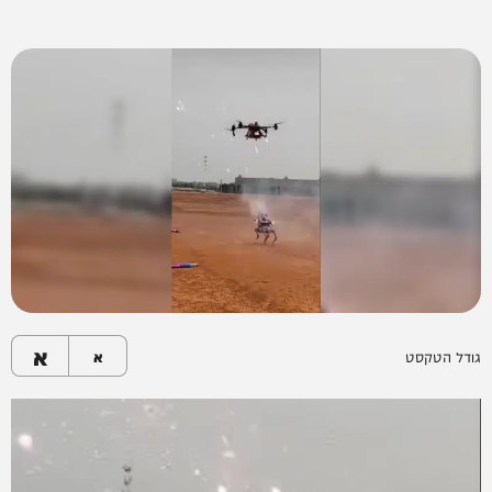
א
גודל הטקסט
א