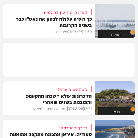
הערכת מודיעין דרמטית
כך רוסיה עלולה לבחון את נאט"ו כבר
בשנים הקרובות
12:39
07/08/26
יצחק כהן
בעולם
כשהאש בוערת!
הזיכרונות שלא יישכחו מהקעמפ
והתובנות בשנים שאחרי
12:21
07/08/26
המחדש בשיתוף "וימאן"
וידאו
בדרך להסלמה?
סעודיה: איראן מתכננת מתקפה מתואמת