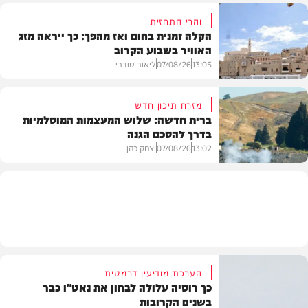
והרי התחזית
הקלה זמנית בחום ואז מהפך: כך ייראה מזג
האוויר בשבוע הקרוב
פוליטי
13:05
07/08/26
ליאור סודרי
מזרח תיכון חדש
ברית חדשה: שלוש המעצמות המוסלמיות
בדרך להסכם הגנה
מזג האוויר
13:02
07/08/26
יצחק כהן
בעולם
הערכת מודיעין דרמטית
כך רוסיה עלולה לבחון את נאט"ו כבר
בשנים הקרובות