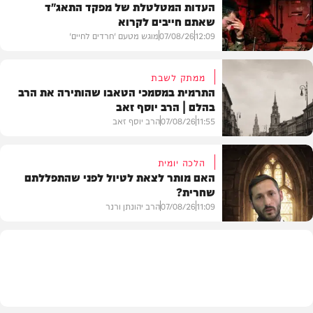
העדות המטלטלת של מפקד התאג"ד
שאתם חייבים לקרוא
12:09
07/08/26
מוגש מטעם 'חרדים לחיים'
ממתק לשבת
התרמית במסמכי הטאבו שהותירה את הרב
בהלם | הרב יוסף זאב
דעות
11:55
07/08/26
הרב יוסף זאב
הלכה יומית
האם מותר לצאת לטיול לפני שהתפללתם
שחרית?
בית המדרש
11:09
07/08/26
הרב יהונתן ורנר
הלכה