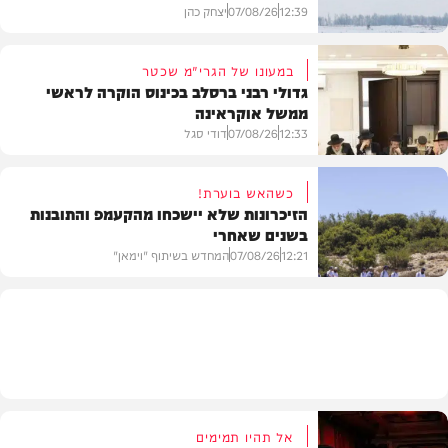
12:39
07/08/26
יצחק כהן
במעונו של הגרי"מ שכטר
גדולי רבני ברסלב בכינוס הוקרה לראשי
ממשל אוקראינה
בעולם
12:33
07/08/26
דודי סגל
כשהאש בוערת!
הזיכרונות שלא יישכחו מהקעמפ והתובנות
בשנים שאחרי
חרדים
12:21
07/08/26
המחדש בשיתוף "וימאן"
וידאו
אל תהיו תמימים