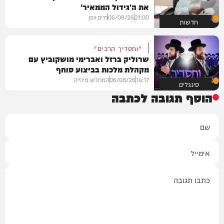
את ה'גידול הממאיר'
21:00
06/08/26
חיים גפן
חדשות
"וחסדיך הרבים"
שרוליק ברזל ואברימי מושקוביץ עם
מקהלת מלכות בביצוע סוחף
14:17
06/08/26
המחדש מיוזיק
סינגלים
הוסף תגובה לכתבה
שם
אימייל
תגובה