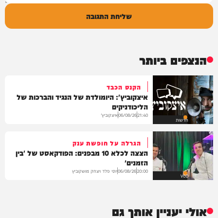
שליחת התגובה
הנצפים ביותר
הקנס הכבד
איצקוביץ': היומולדת של הנגיד והברכות של
הליכודניקים
איצקוביץ'
06/08/26
21:40
חדשות
הגרלה על חופשת ענק
הצצה לכלא 10 מבפנים: הפודקאסט של 'בין
הזמנים'
יוסי פלד ויצחק מושקוביץ
06/08/26
20:00
VOD
אולי יעניין אותך גם