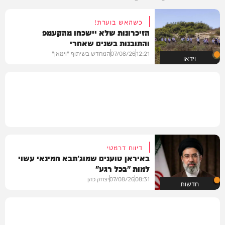
כשהאש בוערת!
הזיכרונות שלא יישכחו מהקעמפ
והתובנות בשנים שאחרי
12:21
07/08/26
המחדש בשיתוף "וימאן"
וידאו
דיווח דרמטי
באיראן טוענים שמוג'תבא חמינאי עשוי
למות "בכל רגע"
08:31
07/08/26
יצחק כהן
חדשות