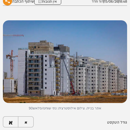
שיתוף הכתבה
18:48
15/06/26
דוד חדד
אין תגובות
אתר בנייה. צילום אילוסטרציה: נתי שוחט/פלאש90
א
גודל הטקסט
א