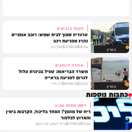
הקטל בכבישים
טרגדיה סמוך לבית שמש: רוכב אופניים
נהרג מפגיעת רכב
08:04
07/08/26
יצחק כהן
בארץ
אזהרה לרוחצים
משרד הבריאות: טפיל בכינרת עלול
לגרום לפגיעה בראייה
22:35
06/08/26
דוד חדד
בארץ
כתבות נוספות
זיסמן מסכם שבוע
ריח של מהפך? הפחד בליכוד, הקרבות בימין
והמרוץ לבלפור
13:44
07/08/26
אריה זיסמן, יתד נאמן