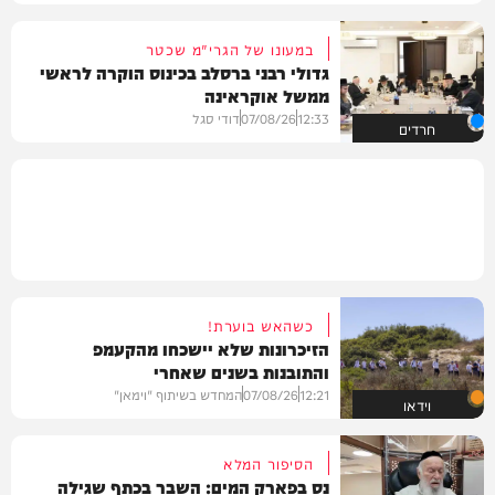
במעונו של הגרי"מ שכטר
גדולי רבני ברסלב בכינוס הוקרה לראשי
ממשל אוקראינה
12:33
07/08/26
דודי סגל
חרדים
כשהאש בוערת!
הזיכרונות שלא יישכחו מהקעמפ
והתובנות בשנים שאחרי
12:21
07/08/26
המחדש בשיתוף "וימאן"
וידאו
הסיפור המלא
נס בפארק המים: השבר בכתף שגילה