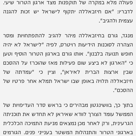
פעולה מלא במקרה של תוקפנות מצד ארגון הטרור שיעי.
לדבריו: "אם חיזבאללה יתקוף לישראל יש זכות להגנה
עצמית ולהגיב".
מנגד, גורם בחיזבאללה מיהר להגיב להתפתחויות ומסר
הצהרה לסוכנות הידיעות רויטרס, לפיה "לישראל לא יהיה
חופש תנועה בלבנון". אותו גורם בארגון הטרור הוסיף וטען
כי "הארגון לא ביצע שום פעילות מאז שהוכרז על ההסכם
שבין ארצות הברית לאיראן", וציין כי "עמדתה של
חיזבאללה תלויה באופן שבו ישראל תמלא אחר פרטיו של
ההסכם".
בתוך כך, בוושינגטון מבהירים כי בראש סדר העדיפויות של
הממשל עומד הצורך לוודא שאיראן לא תחדש את תוכניתה
הגרעינית, ורק לאחר מכן נמצאים מניעת התמיכה הכלכלית
בארגוני הטרור והתנהלות המשטר בענייני פנים. הגורמים