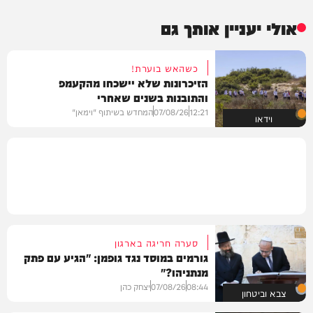
אולי יעניין אותך גם
כשהאש בוערת!
הזיכרונות שלא יישכחו מהקעמפ
והתובנות בשנים שאחרי
12:21
07/08/26
המחדש בשיתוף "וימאן"
וידאו
סערה חריגה בארגון
גורמים במוסד נגד גופמן: "הגיע עם פתק
מנתניהו?"
08:44
07/08/26
יצחק כהן
צבא וביטחון