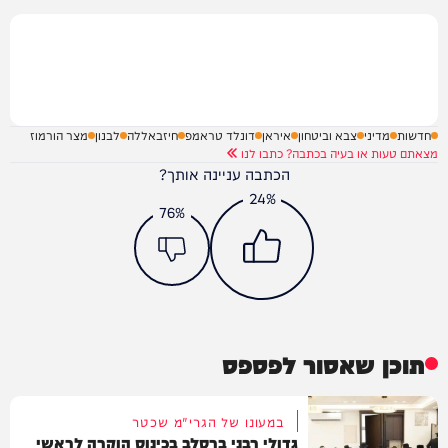
חדשות
מדיני
צבא וביטחון
איראן
דונלד טראמפ
חיזבאללה
לבנון
מצר הורמוז
מצאתם טעות או בעיה בכתבה? כתבו לנו
הכתבה עניינה אותך?
24%
76%
תוכן שאסור לפספס
במעונו של הגרי"מ שכטר
גדולי רבני ברסלב בכינוס הוקרה לראשי