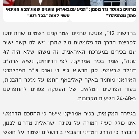
גורמים במוסד נגד גופמן: "הגיע עם
באיראן טוענים שמוג'תבא חמינאי
פתק מנתניהו?"
עשוי למות "בכל רגע"
בחדשות 12", צוטטו גורמים אמריקנים רשמיים שהתייחסו
לפריצת הדרך הדיפלומטית מול טהרן: "יש לנו קשר ישיר
עם בכירים במערכת האיראנית, זה משהו שלא היה 47
שנה", אומר בכיר אמריקני. לפי הדיווחים, נשיא ארה"ב
דונלד טראמפ, סגן הנשיא ג'יי די ואנס ויו"ר הפרלמנט
האיראני מוחמד באקר קאליבאף חתמו על מזכר ההבנות,
בעוד הפרטים המלאים של העסקה צפויים להתפרסם
ב-24-48 השעות הקרובות.
בגיזרה המקומית, בכיר אמריקני אישר כי ההסכם הדרמטי
אינו כולל סעיף המורה על נסיגה ישראלית מדרום לבנון,
והבהיר כי הדרג המדיני והצבאי בירושלים ישמור על חופש