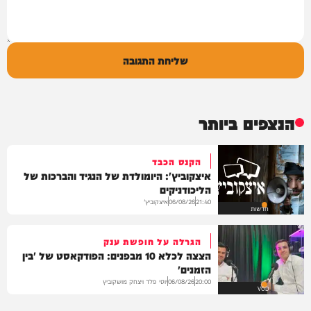
שליחת התגובה
הנצפים ביותר
הקנס הכבד
איצקוביץ': היומולדת של הנגיד והברכות של
הליכודניקים
איצקוביץ'
06/08/26
21:40
חדשות
הגרלה על חופשת ענק
הצצה לכלא 10 מבפנים: הפודקאסט של 'בין
הזמנים'
יוסי פלד ויצחק מושקוביץ
06/08/26
20:00
VOD