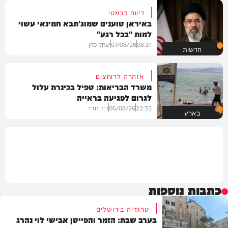
דיווח דרמטי
באיראן טוענים שמוג'תבא חמינאי עשוי
למות "בכל רגע"
08:31
07/08/26
יצחק כהן
חדשות
אזהרה לרוחצים
משרד הבריאות: טפיל בכינרת עלול
לגרום לפגיעה בראייה
22:35
06/08/26
דוד חדד
בארץ
כתבות נוספות
טרגדיה בירושלים
בערב שבת: הזמר והפייטן אבישי לוי נהרג