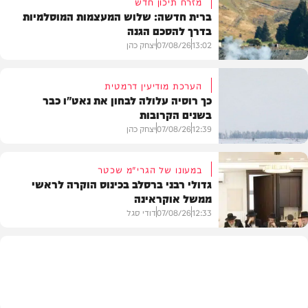
מזרח תיכון חדש
ברית חדשה: שלוש המעצמות המוסלמיות
בדרך להסכם הגנה
13:02
07/08/26
יצחק כהן
הערכת מודיעין דרמטית
כך רוסיה עלולה לבחון את נאט"ו כבר
בשנים הקרובות
בעולם
12:39
07/08/26
יצחק כהן
במעונו של הגרי"מ שכטר
גדולי רבני ברסלב בכינוס הוקרה לראשי
ממשל אוקראינה
בעולם
12:33
07/08/26
דודי סגל
חרדים