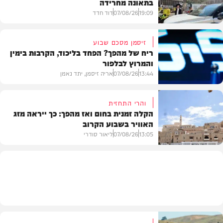
בתאונה מחרידה
19:09
07/08/26
דוד חדד
זיסמן מסכם שבוע
ריח של מהפך? הפחד בליכוד, הקרבות בימין
והמרוץ לבלפור
בארץ
13:44
07/08/26
אריה זיסמן, יתד נאמן
והרי התחזית
הקלה זמנית בחום ואז מהפך: כך ייראה מזג
האוויר בשבוע הקרוב
פוליטי
13:05
07/08/26
ליאור סודרי
מזג האוויר