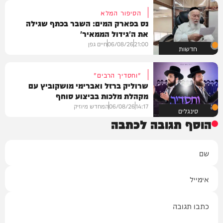
הסיפור המלא
נס בפארק המים: השבר בכתף שגילה
את ה'גידול הממאיר'
21:00
06/08/26
חיים גפן
חדשות
"וחסדיך הרבים"
שרוליק ברזל ואברימי מושקוביץ עם
מקהלת מלכות בביצוע סוחף
14:17
06/08/26
המחדש מיוזיק
סינגלים
הוסף תגובה לכתבה
שם
אימייל
תגובה