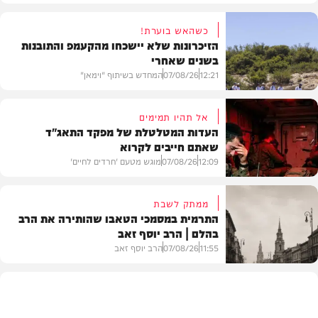
כשהאש בוערת!
הזיכרונות שלא יישכחו מהקעמפ והתובנות
בשנים שאחרי
12:21
07/08/26
המחדש בשיתוף "וימאן"
אל תהיו תמימים
העדות המטלטלת של מפקד התאג"ד
שאתם חייבים לקרוא
וידאו
12:09
07/08/26
מוגש מטעם 'חרדים לחיים'
ממתק לשבת
התרמית במסמכי הטאבו שהותירה את הרב
בהלם | הרב יוסף זאב
דעות
11:55
07/08/26
הרב יוסף זאב