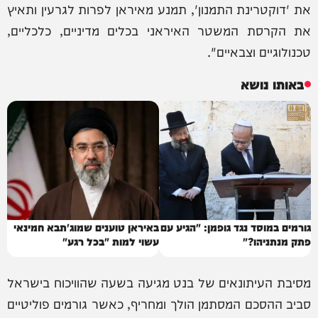
את 'דוקטרינת התמנון', תמנע מאיראן לפרות לגרעין ותאיץ
את הקרסת המשטר האיראני בכלים מדיניים, כלכליים,
טכנולוגיים וצבאיים".
באותו נושא
גורמים במוסד נגד גופמן: "הגיע עם
באיראן טוענים שמוג'תבא חמינאי
פתק מנתניהו?"
עשוי למות "בכל רגע"
מסיבת העיתונאים של בנט מגיעה בשעה שהוויכוח בישראל
סביב ההסכם המסתמן הולך ומחריף, כאשר גורמים פוליטיים