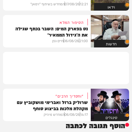
12:21
07/08/26
המחדש בשיתוף "וימאן"
וידאו
הסיפור המלא
נס בפארק המים: השבר בכתף שגילה
את ה'גידול הממאיר'
21:00
06/08/26
חיים גפן
חדשות
"וחסדיך הרבים"
שרוליק ברזל ואברימי מושקוביץ עם
מקהלת מלכות בביצוע סוחף
14:17
06/08/26
המחדש מיוזיק
סינגלים
הוסף תגובה לכתבה