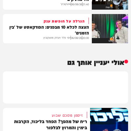
איצקוביץ'
06/08/26
21:40
חדשות
הגרלה על חופשת ענק
הצצה לכלא 10 מבפנים: הפודקאסט של 'בין
הזמנים'
יוסי פלד ויצחק מושקוביץ
06/08/26
20:00
VOD
אולי יעניין אותך גם
זיסמן מסכם שבוע
ריח של מהפך? הפחד בליכוד, הקרבות
בימין והמרוץ לבלפור