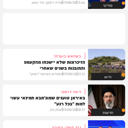
13:44
07/08/26
אריה זיסמן, יתד נאמן
פוליטי
כשהאש בוערת!
הזיכרונות שלא יישכחו מהקעמפ
והתובנות בשנים שאחרי
12:21
07/08/26
המחדש בשיתוף "וימאן"
וידאו
דיווח דרמטי
באיראן טוענים שמוג'תבא חמינאי עשוי
למות "בכל רגע"
08:31
07/08/26
יצחק כהן
חדשות
נגד לומדי התורה