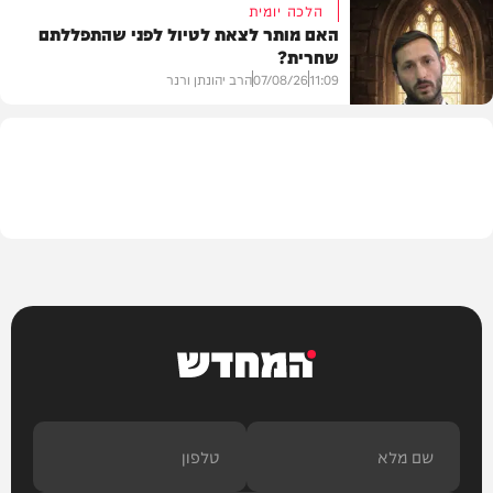
הלכה יומית
האם מותר לצאת לטיול לפני שהתפללתם
שחרית?
בית המדרש
11:09
07/08/26
הרב יהונתן ורנר
הלכה
המחדש