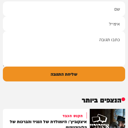
שם
אימייל
תגובה
שליחת התגובה
הנצפים ביותר
הקנס הכבד
איצקוביץ': היומולדת של הנגיד והברכות של
הליכודניקים