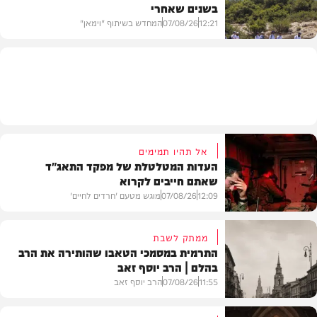
בשנים שאחרי
חרדים
12:21
07/08/26
המחדש בשיתוף "וימאן"
וידאו
אל תהיו תמימים
העדות המטלטלת של מפקד התאג"ד
שאתם חייבים לקרוא
12:09
07/08/26
מוגש מטעם 'חרדים לחיים'
ממתק לשבת
התרמית במסמכי הטאבו שהותירה את הרב
בהלם | הרב יוסף זאב
דעות
11:55
07/08/26
הרב יוסף זאב