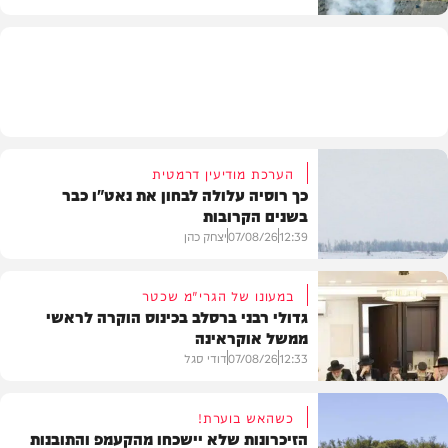
בעולם
הערכת מודיעין דרמטית
כך רוסיה עלולה לבחון את נאט"ו כבר
בשנים הקרובות
12:39
07/08/26
יצחק כהן
במעונו של הגרי"מ שכטר
גדולי רבני ברסלב בכינוס הוקרה לראשי
ממשל אוקראינה
בעולם
12:33
07/08/26
דודי סגל
כשהאש בוערת!
הזיכרונות שלא יישכחו מהקעמפ והתובנות