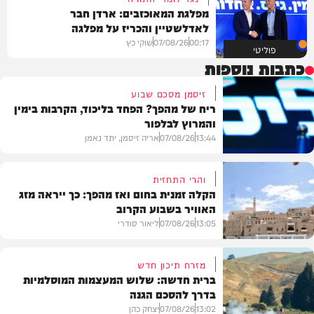
מפלגת המאוכזבים: ארדן חבר
לאדלשטיין והכריז על מפלגה
00:17
07/08/26
שוקי כץ
פוליטי
כתבות נוספות
זיסמן מסכם שבוע
ריח של מהפך? הפחד בליכוד, הקרבות בימין
והמרוץ לבלפור
13:44
07/08/26
אריה זיסמן, יתד נאמן
והרי התחזית
הקלה זמנית בחום ואז מהפך: כך ייראה מזג
האוויר בשבוע הקרוב
פוליטי
13:05
07/08/26
ליאור סודרי
מזרח תיכון חדש
ברית חדשה: שלוש המעצמות המוסלמיות
בדרך להסכם הגנה
מזג האוויר
13:02
07/08/26
יצחק כהן