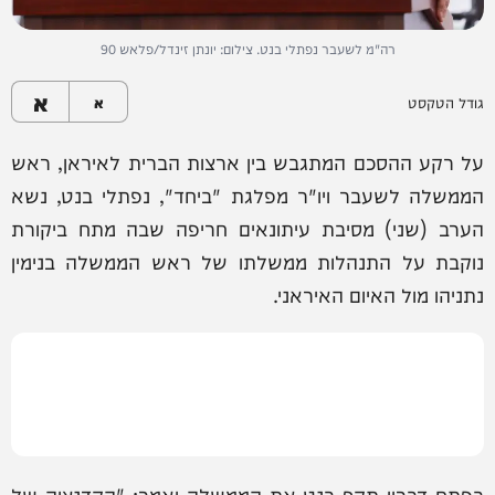
רה"מ לשעבר נפתלי בנט. צילום: יונתן זינדל/פלאש 90
א
גודל הטקסט
א
על רקע ההסכם המתגבש בין ארצות הברית לאיראן, ראש
הממשלה לשעבר ויו"ר מפלגת "ביחד", נפתלי בנט, נשא
הערב (שני) מסיבת עיתונאים חריפה שבה מתח ביקורת
נוקבת על התנהלות ממשלתו של ראש הממשלה בנימין
נתניהו מול האיום האיראני.
בפתח דבריו תקף בנט את הממשלה ואמר: "הקדנציה של