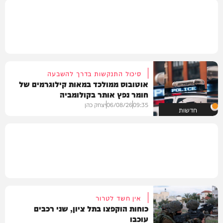
סיכול התנקשות בדרך להשבעה
אוטובוס ממולכד במאות קילוגרמים של
חומר נפץ אותר בקולומביה
09:35
06/08/26
יצחק כהן
חדשות
אין חשד לטרור
כוחות הוקפצו בתל ציון, שני רכבים
עוכבו