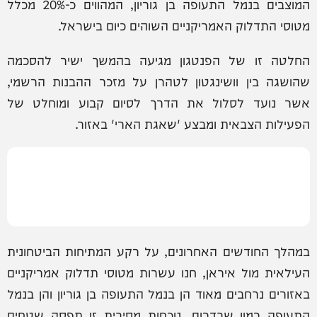
המוצבים בנמל התעופה בן גוריון, המהווים כ-20% מכלל
מטוסי התדלוק האמריקניים השוהים כיום בישראל.
החלטה זו של הפנטגון מגיעה בהמשך ישיר להסכמה
שהושגה בין וושינגטון לטהרן על מזכר ההבנות הרשמי,
אשר נועד לסלול את הדרך לסיום קבוע ומוחלט של
הפעילות הצבאית ומבצע 'שאגת הארי' באזור.
במהלך החודשים האחרונים, על רקע המתיחות הביטחונית
העילאית מול איראן, חנו עשרות מטוסי תדלוק אמריקניים
באזורים נרחבים מאוד הן בנמל התעופה בן גוריון והן בנמל
התעופה רמון שבדרום. נוכחות מסיבית זו תפסה שטחים