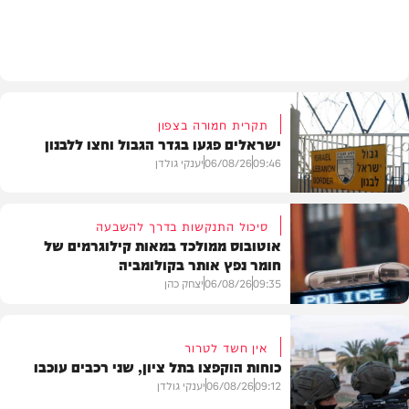
חדשות
תקרית חמורה בצפון
ישראלים פגעו בגדר הגבול וחצו ללבנון
09:46
06/08/26
יענקי גולדן
סיכול התנקשות בדרך להשבעה
אוטובוס ממולכד במאות קילוגרמים של
חומר נפץ אותר בקולומביה
חדשות
09:35
06/08/26
יצחק כהן
אין חשד לטרור
כוחות הוקפצו בתל ציון, שני רכבים עוכבו
חדשות
09:12
06/08/26
יענקי גולדן