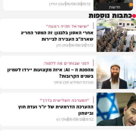
09:12
06/08/26
יענקי גולדן
חדשות
כתבות נוספות
"שישראל תהיה רגועה"
אחרי האסון בלבנון: זה המסר החריג
שארה"ב העבירה לביירות
11:12
06/08/26
יצחק כהן
לפני שבוחרים מה ללמוד:
מהפכת ה – AI: איזה מקצועות יירדו לטמיון
בשנים הקרובות?
מדיני
מערכת המחדש תוכן שיווקי
"המערכה השלישית בדרך"
ההערכה הדרמטית של יו"ר ועדת חוץ
וביטחון
תוכן שיווקי
09:52
06/08/26
שוקי כץ