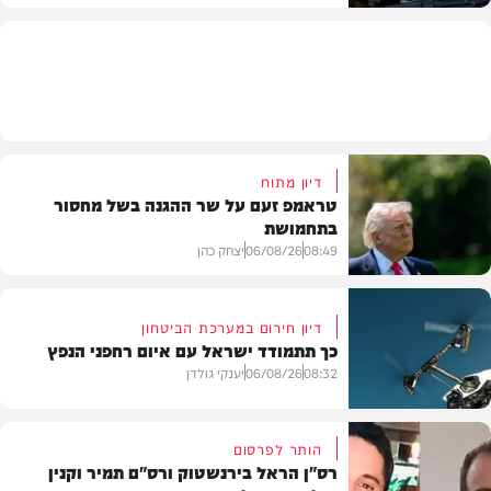
חדשות
דיון מתוח
טראמפ זעם על שר ההגנה בשל מחסור
בתחמושת
08:49
06/08/26
יצחק כהן
דיון חירום במערכת הביטחון
כך תתמודד ישראל עם איום רחפני הנפץ
חדשות
08:32
06/08/26
יענקי גולדן
הותר לפרסום
רס"ן הראל בירנשטוק ורס"ם תמיר וקנין