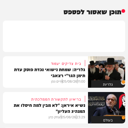
תוכן שאסור לפספס
בית צדיקים יעמוד
גלריה: שמחת נישואי נכדת פוסק עדת
תימן הגר"י רצאבי
11:00
05/08/26
חיים גפן
גלריות
בריאיון לתקשורת הממלכתית
נשיא איראן: "לא מבין למה חיסלו את
המנהיג העליון"
23:29
05/08/26
יצחק כהן
בעולם