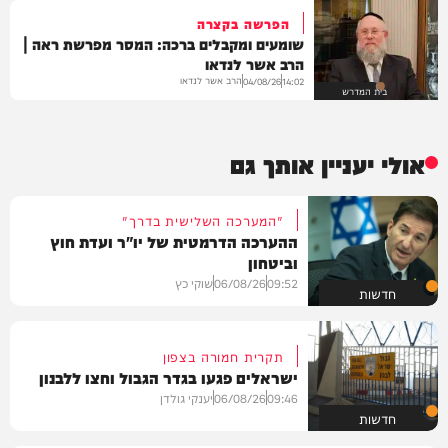
הפרשה בקצרה
שומעים ומקבלים ברכה: המסר מפרשת ראה |
הרב אשר לנדאו
הרב אשר לנדאו
04/08/26
14:02
בית המדרש
אולי יעניין אותך גם
"המערכה השלישית בדרך"
ההערכה הדרמטית של יו"ר ועדת חוץ
וביטחון
09:52
06/08/26
שוקי כץ
חדשות
תקרית חמורה בצפון
ישראלים פגעו בגדר הגבול וחצו ללבנון
09:46
06/08/26
יענקי גולדן
חדשות