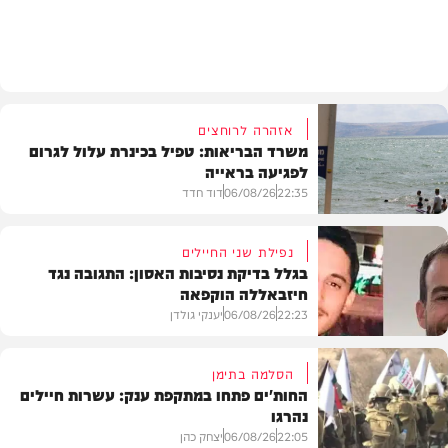
בריאות
אזהרה לרוחצים
משרד הבריאות: טפיל בכינרת עלול לגרום
לפגיעה בראייה
22:35
06/08/26
דוד חדד
נפילת שני החיילים
בגלל בדיקת נסיבות האסון: התגובה נגד
חיזבאללה הוקפאה
בארץ
22:23
06/08/26
יענקי גולדן
הסלמה בתימן
החות'ים פתחו במתקפת ענק: עשרות חיילים
נהרגו
צבא וביטחון
22:05
06/08/26
יצחק כהן