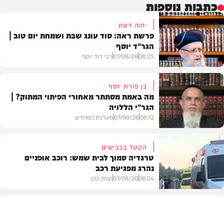
כתבות נוספות
יחוה דעת
פרשת ראה: סוד עונג שבת ושמחת יום טוב |
הגר"ד יוסף
08:25
07/08/26
רבי דוד יוסף
בן פורת יוסף
מה באמת מסתתר מאחורי הפיתוי המתוק? |
הגר"י הללויה
וידאו
08:12
07/08/26
מערכת המחדש
הקטל בכבישים
טרגדיה סמוך לבית שמש: רוכב אופניים
נהרג מפגיעת רכב
וידאו
08:04
07/08/26
יצחק כהן