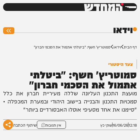
המחדש
0%
וידאו
דף הבית
וידאו
סמוטריץ' חשף: "ביטלתי אתמול את הסכמי חברון"
צעד היסטורי
סמוטריץ' חשף: "ביטלתי
אתמול את הסכמי חברון"
מועצת התכנון העליונה שללה מעיריית חברון את כלל
סמכויות התכנון והבנייה ביישוב היהודי ובמערת המכפלה •
"סיימנו את אחד מסעיפי אוסלו האבסורדיים ביותר"
שיתוף הכתבה
12:18
16/06/26
שוקי כץ
אין תגובות