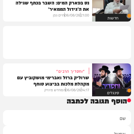
נס בפארק המים: השבר בכתף שגילה
את ה'גידול הממאיר'
21:00
06/08/26
חיים גפן
חדשות
"וחסדיך הרבים"
שרוליק ברזל ואברימי מושקוביץ עם
מקהלת מלכות בביצוע סוחף
14:17
06/08/26
המחדש מיוזיק
סינגלים
הוסף תגובה לכתבה
שם
אימייל