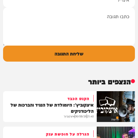
תגובה
שליחת התגובה
הנצפים ביותר
הקנס הכבד
איצקוביץ': היומולדת של הנגיד והברכות של
הליכודניקים
איצקוביץ'
06/08/26
21:40
חדשות
הגרלה על חופשת ענק