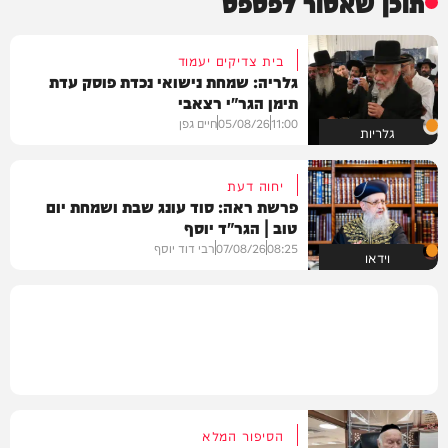
תוכן שאסור לפספס
בית צדיקים יעמוד
גלריה: שמחת נישואי נכדת פוסק עדת
תימן הגר"י רצאבי
11:00
05/08/26
חיים גפן
גלריות
יחוה דעת
פרשת ראה: סוד עונג שבת ושמחת יום
טוב | הגר"ד יוסף
08:25
07/08/26
רבי דוד יוסף
וידאו
הסיפור המלא