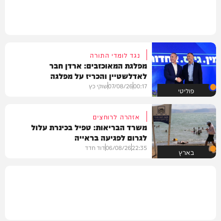
נגד לומדי התורה
מפלגת המאוכזבים: ארדן חבר
לאדלשטיין והכריז על מפלגה
00:17
07/08/26
שוקי כץ
פוליטי
אזהרה לרוחצים
משרד הבריאות: טפיל בכינרת עלול
לגרום לפגיעה בראייה
22:35
06/08/26
דוד חדד
בארץ