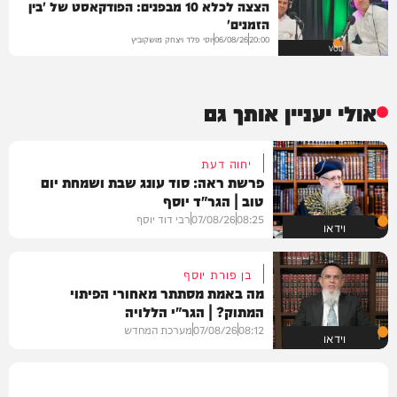
הצצה לכלא 10 מבפנים: הפודקאסט של 'בין
הזמנים'
יוסי פלד ויצחק מושקוביץ
06/08/26
20:00
VOD
אולי יעניין אותך גם
יחוה דעת
פרשת ראה: סוד עונג שבת ושמחת יום
טוב | הגר"ד יוסף
08:25
07/08/26
רבי דוד יוסף
וידאו
בן פורת יוסף
מה באמת מסתתר מאחורי הפיתוי
המתוק? | הגר"י הללויה
08:12
07/08/26
מערכת המחדש
וידאו