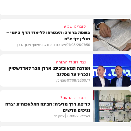
בארץ
סוגרים שבוע
בשפה ברורה: הצטרפו ללימוד הדף היומי –
חולין דף צ"ח
07:56
07/08/26
מערכת המחדש בשיתוף מכון הדרן
נגד לומדי התורה
מפלגת המאוכזבים: ארדן חבר לאדלשטיין
והכריז על מפלגה
בית המדרש
00:17
07/08/26
שוקי כץ
הסכנה הבאה?
פריצת דרך מדעית: הבינה המלאכותית יצרה
נגיפים חדשים
פוליטי
22:49
06/08/26
יצחק כהן