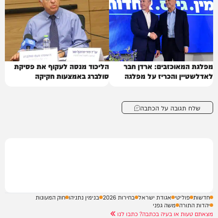
מפלגת המאוכזבים: ארדן חבר
הליכוד מנסה לעקוף את פסיקת
לאדלשטיין והכריז על מפלגה
סולברג באמצעות חקיקה
שלח תגובה על הכתבה
חדשות
פוליטי
אגודת ישראל
בחירות 2026
בנימין נתניהו
חוק המעונות
יהדות התורה
משה גפני
מצאתם טעות או בעיה בכתבה? כתבו לנו