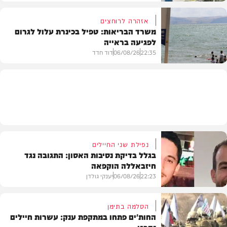
אזהרה לרוחצים
משרד הבריאות: טפיל בכינרת עלול לגרום
לפגיעה בראייה
בריאות
22:35
06/08/26
דוד חדד
בארץ
נפילת שני החיילים
בגלל בדיקת נסיבות האסון: התגובה נגד
חיזבאללה הוקפאה
22:23
06/08/26
יענקי גולדן
הסלמה בתימן
החות'ים פתחו במתקפת ענק: עשרות חיילים
נהרגו
צבא וביטחון