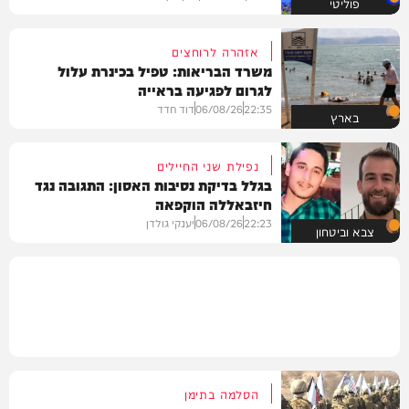
פוליטי
אזהרה לרוחצים
משרד הבריאות: טפיל בכינרת עלול
לגרום לפגיעה בראייה
22:35
06/08/26
דוד חדד
בארץ
נפילת שני החיילים
בגלל בדיקת נסיבות האסון: התגובה נגד
חיזבאללה הוקפאה
22:23
06/08/26
יענקי גולדן
צבא וביטחון
הסלמה בתימן