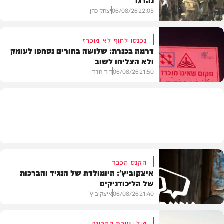
22:05
06/08/26
יצחק כהן
נכנסו לחוף לא מוכרז
דרמה בכנרת: שלושה בחורים נסחפו לעומק
ולא הצליחו לשוב
בעולם
21:50
06/08/26
דוד חדד
בארץ
הקנס הכבד
איצקוביץ': היומולדת של הנגיד והברכות
של הליכודניקים
21:40
06/08/26
איצקוביץ'
מול ישיבת הקבינט