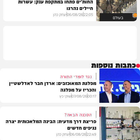
החות'ים פתחו במתקפת ענק: עשרות
חיילים נהרגו
22:05
06/08/26
יצחק כהן
בעולם
כתבות נוספות
נגד לומדי התורה
מפלגת המאוכזבים: ארדן חבר לאדלשטיין
והכריז על מפלגה
00:17
07/08/26
שוקי כץ
הסכנה הבאה?
פריצת דרך מדעית: הבינה המלאכותית יצרה
נגיפים חדשים
פוליטי
22:49
06/08/26
יצחק כהן