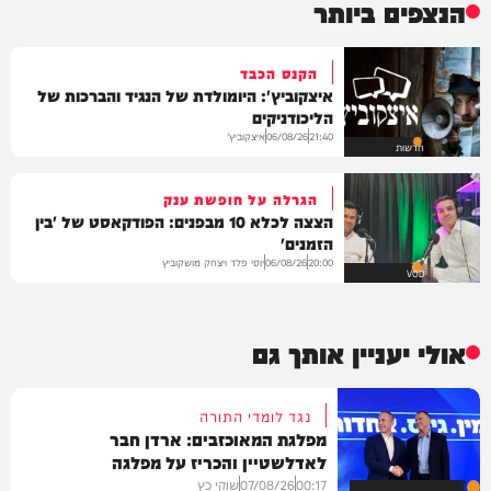
הנצפים ביותר
הקנס הכבד
איצקוביץ': היומולדת של הנגיד והברכות של
הליכודניקים
איצקוביץ'
06/08/26
21:40
חדשות
הגרלה על חופשת ענק
הצצה לכלא 10 מבפנים: הפודקאסט של 'בין
הזמנים'
יוסי פלד ויצחק מושקוביץ
06/08/26
20:00
VOD
אולי יעניין אותך גם
נגד לומדי התורה
מפלגת המאוכזבים: ארדן חבר
לאדלשטיין והכריז על מפלגה
00:17
07/08/26
שוקי כץ