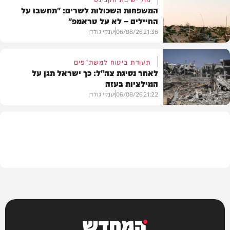
המשפחות השכולות לשרים: "תחשבו על
החיילים – לא על טראמפ"
חדשות
21:36
06/08/26
יענקי גולדן
תעודת ביטוח למשת"פים
לאחר נסיגת צה"ל: כך ישראל תגן על
המילציות בעזה
צבא וביטחון
21:22
06/08/26
יענקי גולדן
צבא וביטחון
המחדש