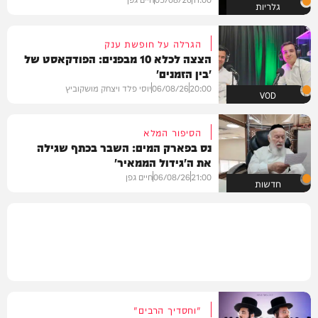
גלריות
הגרלה על חופשת ענק
הצצה לכלא 10 מבפנים: הפודקאסט של
'בין הזמנים'
20:00
06/08/26
יוסי פלד ויצחק מושקוביץ
VOD
הסיפור המלא
נס בפארק המים: השבר בכתף שגילה
את ה'גידול הממאיר'
21:00
06/08/26
חיים גפן
חדשות
"וחסדיך הרבים"