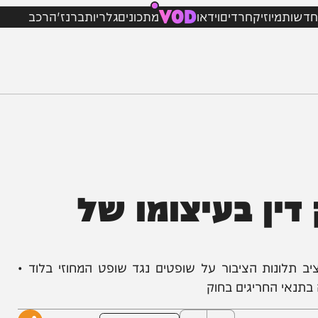
VOD
מיוזיק
חרדים
וידאו
מתכונים
גלריות
ברנז'ה
רכב
 בעיצומו של
ות הציבור על שופטים נגד שופט המחוזי בלוד •
החריגים בחוק