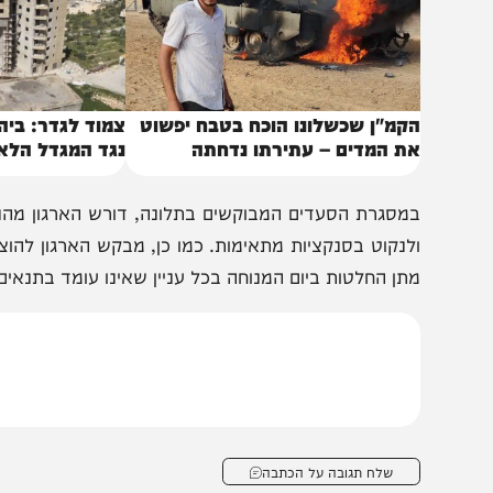
קמ"ן שכשלונו הוכח בטבח יפשוט
צמוד לגדר: ביהמ"ש ד
ת המדים – עתירתו נדחתה
נגד המגדל הלא חוקי
מסגרת הסעדים המבוקשים בתלונה, דורש הארגון מהנציב לב
לנקוט בסנקציות מתאימות. כמו כן, מבקש הארגון להוציא ה
תן החלטות ביום המנוחה בכל עניין שאינו עומד בתנאים המחמי