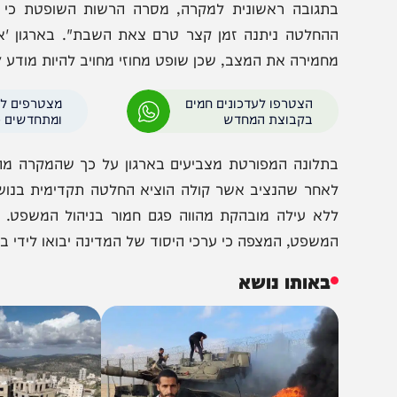
דגישים כי מדובר בנושא אדמיניסטרטיבי מובהק, שאינו עומ
חוף בימי מנוחה, כגון פיקוח נפש או מניעת נזק בלתי הפיך.
תגובה ראשונית למקרה, מסרה הרשות השופטת כי "מדובר 
החלטה ניתנה זמן קצר טרם צאת השבת". בארגון 'אמת ליעק
חמירה את המצב, שכן שופט מחוזי מחויב להיות מודע למועדי
הצטרפו לעדכונים חמים
מצטרפים לערוץ
בקבוצת המחדש
ומתחדשים כל הזמן
תלונה המפורטת מצביעים בארגון על כך שהמקרה מהווה הפר
אחר שהנציב אשר קולה הוציא החלטה תקדימית בנושא. בהחלט
לא עילה מובהקת מהווה פגם חמור בניהול המשפט. הארגון 
משפט, המצפה כי ערכי היסוד של המדינה יבואו לידי ביטוי ג
באותו נושא