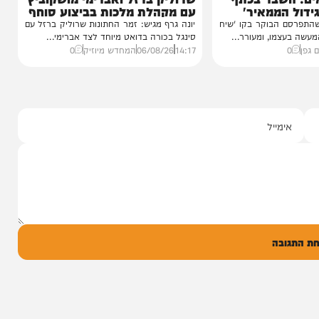
סינגלים
"וחסדיך הרבים"
שבר בכתף
שרוליק ברזל ואברימי מושקוביץ
ממאיר'
עם מקהלת מלכות בביצוע סוחף
הבוקר בקו 'שיח
יונה גרף מגיש: זמר החתונות שרוליק ברזל עם
מו, ומעורר...
סינגל בכורה בדואט מיוחד לצד אברימי...
14:17
06/08/26
המחדש מיוזיק
0
ל