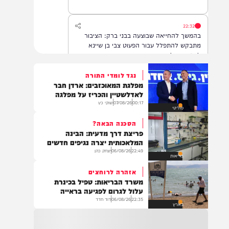
22:32
בהמשך להחייאה שבוצעה בבני ברק: הציבור
מתבקש להתפלל עבור הפעוט צבי בן שיינא
לרפואה שלמה
נגד לומדי התורה
מפלגת המאוכזבים: ארדן חבר
21:32
לאדלשטיין והכריז על מפלגה
בין הזמנים: שלושה בחורי ישיבות חולצו
00:17
07/08/26
שוקי כץ
פוליטי
מהכינרת לאחר שנסחפו לעומק האגם, בחוף
בלתי מוכרז כשהם על גבי אביזר ציפה.
הסכנה הבאה?
פריצת דרך מדעית: הבינה
המלאכותית יצרה נגיפים חדשים
22:49
06/08/26
יצחק כהן
21:31
בריאות
בני ברק: חובשים ופראמדיקים של ארגון הצלה
אזהרה לרוחצים
מבצעים פעולות החייאה על תינוק כבן שנה וחצי
משרד הבריאות: טפיל בכינרת
לאחר שנחנק משקית.
עלול לגרום לפגיעה בראייה
22:35
06/08/26
דוד חדד
בארץ