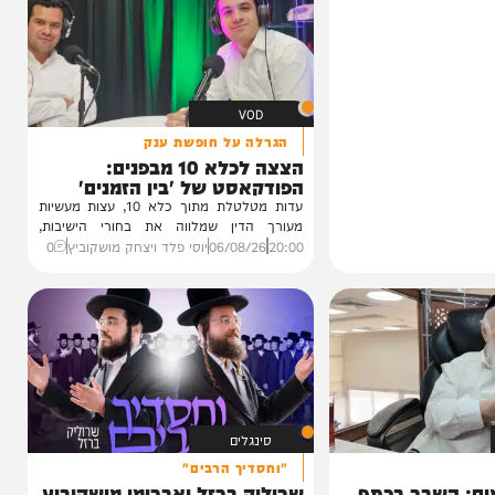
VOD
הגרלה על חופשת ענק
הצצה לכלא 10 מבפנים:
הפודקאסט של 'בין הזמנים'
עדות מטלטלת מתוך כלא 10, עצות מעשיות
מעורך הדין שמלווה את בחורי הישיבות,
ביקורת...
20:00
06/08/26
יוסי פלד ויצחק מושקוביץ
0