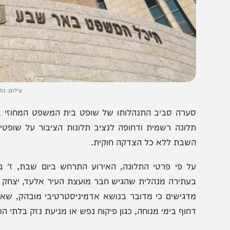
צילום: נתי שוחט/פלא
ערה סביב התנהלותו של שופט בית המשפט המחוזי בלוד, מי
לונה רשמית ודחופה לנציב תלונות הציבור על שופטים, בטע
שבת ללא כל הצדקה חוקית.
ל פי פרטי התלונה, האירוע התרחש ביום שבת, ז' בסיון 
עתירה מנהלית שהגיש חבר מועצת העיר אלעד, יצחק חלה, כנג