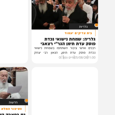
תוכן שאסור לפספס
גלריות
בית צדיקים יעמוד
גלריה: שמחת נישואי נכדת
פוסק עדת תימן הגר"י רצאבי
רבנים ואישי ציבור השתתפו בשמחת נישואי
נכדת פוסק עדת תימן, הגאון רבי יצחק
רצאבי,...
11:00
05/08/26
חיים גפן
0