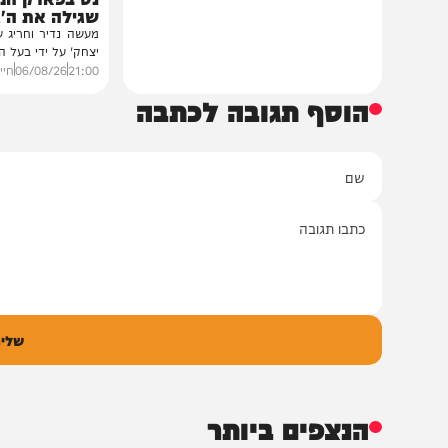
חדשות
הסיפור המלא
נס בפארק המים: ה
שגילה את ה'גידול ה
מעשה נדיר וחריג שהתפרסם 
יצחק' על ידי בעל המעשה בעצ
21:00
06/08/26
חיים גפן
0
הוסף תגובה לכתבה
ם
אימיי
גובה