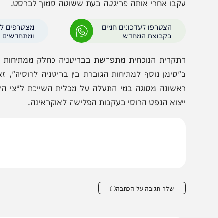
תקרבה לאותה ספינת מלחמה רוסית. רשת "סקיי ניוז" ציינ
כ-457 מטרים מהספינה הרוסית. משרד ההגנה בלונדון אישר
וספים בשלב זה. המתיחות באזור הייתה גבוהה ממילא, שכן רק 
קבו אחרי אותה פריגטה בעת ששוטה סמוך לברסט.
הצטרפו לעדכונים חמים
מצטרפים לערוץ
בקבוצת המחדש
ומתחדשים כל הזמן
תקרית הנוכחית מתפרשת בבריטניה כחלק ממתיחות שיא בין 
"סימן נוסף למתיחות הגוברת בין בריטניה לרוסיה", זאת רק 
אשונה מסוגה במי התעלה על מכלית השייכת ל"צי הצללים"
יצוא הנפט הרוסי בעקבות הפלישה לאוקראינה.