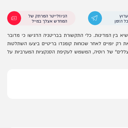
ה כי ירי האזהרה אירע כשהיאכטה הייתה במרחק של
 כי הוא חוקר את נסיבות התקרית, אך נמנע ממתן פרטים
יום קודם לכן הודיע הצי הבריטי כי שתיים מספינותיו
הניוזלייטר המרתק של
המחדש אצלך במייל
המדינות. כלי התקשורת בבריטניה הדגישו כי מדובר
יומיים לאחר שכוחות קומנדו בריטיים ביצעו השתלטות
 של רוסיה, המשמש לעקיפת הסנקציות המערביות על