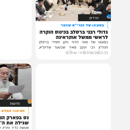
תוכן שאסור לפספס
חרדים
במעונו של הגרי"מ שכטר
גדולי רבני ברסלב בכינוס הוקרה
לראשי ממשל אוקראינה
במעונו של פאר הדור וזקן חסידי ברסלב
הגה"צ רבי יעקב מאיר שכטער שליט"א,
ובהשתתפות...
12:33
07/08/26
דודי סגל
0