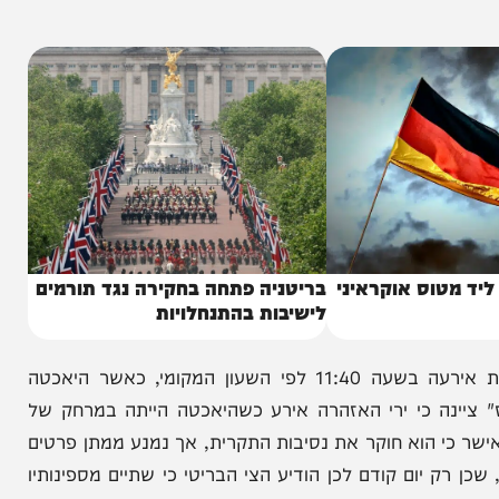
ו נזק לכלי השיט האזרחי, מצית מחדש את החששות
וס אוקראיני
בריטניה פתחה בחקירה נגד תורמים
לישיבות בהתנחלויות
על פי דיווח של סוכנות הידיעות הבריטית PA, התקרית אירעה בשעה 11:40 לפי השעון המקומי, כאשר היאכטה