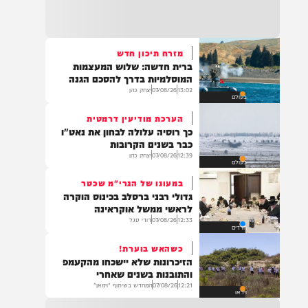
22:32
בהמשך להחייאה שבוצעה בבני ברק: הציבור
מתבקש להתפלל עבור הפעוט צבי בן שיינא
לרפואה שלמה
מזרח תיכון חדש
ברית חדשה: שלוש המעצמות
21:32
המוסלמיות בדרך להסכם הגנה
בין הזמנים: שלושה בחורי ישיבות חולצו
13:02
07/08/26
יצחק כהן
בעולם
מהכינרת לאחר שנסחפו לעומק האגם, בחוף
בלתי מוכרז כשהם על גבי אביזר ציפה.
הערכת מודיעין דרמטית
כך רוסיה עלולה לבחון את נאט"ו
כבר בשנים הקרובות
12:39
07/08/26
יצחק כהן
בעולם
21:31
בני ברק: חובשים ופראמדיקים של ארגון הצלה
במעונו של הגרי"מ שכטר
מבצעים פעולות החייאה על תינוק כבן שנה וחצי
גדולי רבני ברסלב בכינוס הוקרה
לאחר שנחנק משקית.
לראשי ממשל אוקראינה
12:33
07/08/26
דודי סגל
חרדים
כשהאש בוערת!
19:03