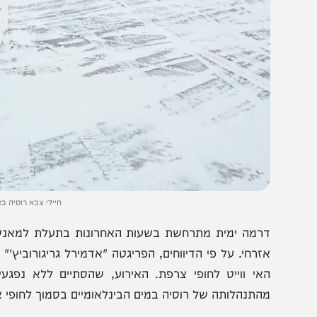
חיילי צבא רוסיה באימונים// 
רמה ימית מתרחשת בשעות האחרונות בתעלת למאנש, לאחר
זרחי. על פי הדיווחים, הפריגטה "אדמירל גריגורוביץ'" ירתה