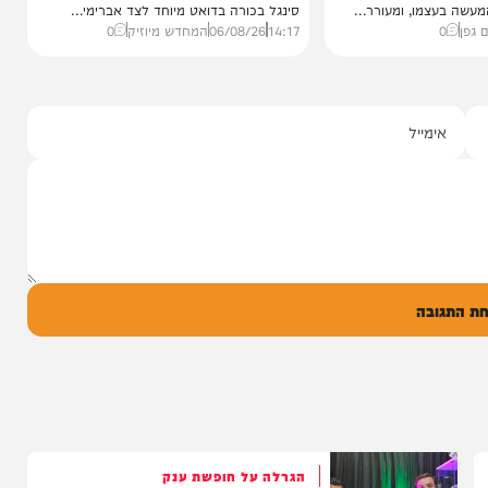
סינגלים
"וחסדיך הרבים"
שבר בכתף
שרוליק ברזל ואברימי מושקוביץ
ממאיר'
עם מקהלת מלכות בביצוע סוחף
הבוקר בקו 'שיח
יונה גרף מגיש: זמר החתונות שרוליק ברזל עם
מו, ומעורר...
סינגל בכורה בדואט מיוחד לצד אברימי...
14:17
06/08/26
המחדש מיוזיק
0
ל