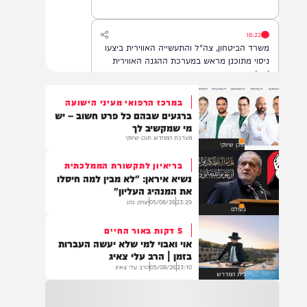
הדסה עין כרם, במצב בינוני.
18:22
משרד הביטחון, צה"ל והתעשייה האווירית ביצעו
ניסוי מתוכנן מראש במערכת ההגנה האווירית
'חץ'.
במרכז הרפואי מעיני הישועה
ברגעים שבהם כל פרט חשוב – יש
16:07
מי שמקשיב לך
דובר צה"ל: בתגובה להפרה בוטה של ארגון
מערכת המחדש תוכן שיווקי
תוכן שיווקי
הטרור חיזבאללה, צה"ל החל בתקיפות
ממוקדות במרחב דרום לבנון.
בריאיון לתקשורת הממלכתית
נשיא איראן: "לא מבין למה חיסלו
את המנהיג העליון"
23:29
05/08/26
יצחק כהן
14:22
בעולם
גופה נפלטה לחוף הים סמוך לזכרון יעקב. כוחות
5 דקות באור החיים
משטרה שהוזעקו למקום סגרו את הזירה והחלו
אוי ואבוי למי שלא יעשה העברות
בפעולות לזיהוי הגופה ובבדיקת נסיבות האירוע.
בזמן | הרב עלי צאיג
בשלב זה זהות הנפטר ונסיבות המוות אינן
23:10
05/08/26
הרב עלי צאיג
ידועות
בית המדרש