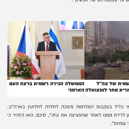
ול: 'איזו שואה? איך אפשר לדבר על שואה כאשר
' הכול נמחק מעל פני האדמה". בנוסף, לעג לוקשנקו
עצמותיהם של אנשים".
ל צה"ל
הממשלה הכירה רשמית ברצח העם
ר לוונצואלה
הארמני