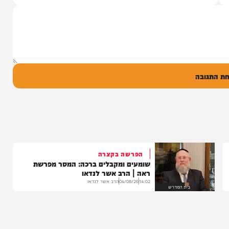
זמר הנשמה והמוזיקה היהודית, חיים ישראל,
פותח את הקיץ עם "בן של מלך העולם"...
22:30
05/08/26
המחדש מיוזיק
0
ל
בה