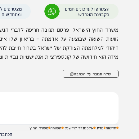
דברי לוקשנקו, ישראל איבדה את מעמדה הבינלאומי כליל
ישראל כבר קיבלה בקהילה הבינלאומית דירוג שאין לאן לרדת
משך הלחימה מצד ישראל עלול להוביל ל"תוצאות בלתי צפויות
הצטרפו לעדכונים חמים
מצטרפים לערוץ
בקבוצת המחדש
ומתחדשים כל הזמן
שרד החוץ הישראלי פרסם תגובה חריפה לדברי הנשיא: "הע
וועות השואה שבוצעה על אדמתה – בריאיון שלו אינן מקוב
יהודי למלחמתה הצודקת של ישראל בטרור חייבת להידחות ב
ידה הוא חידושה של קונספירציות אנטישמיות נבזיות ומיושנות
שלח תגובה על הכתבה