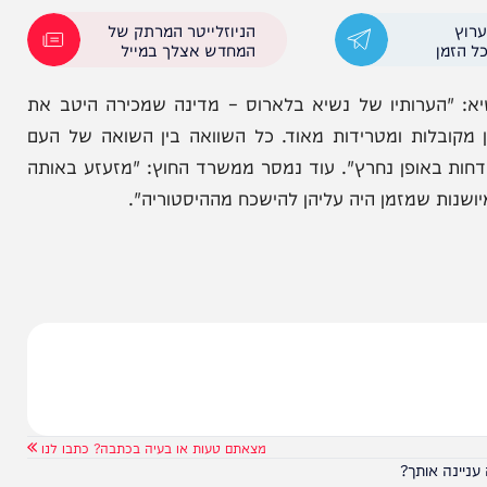
 בעקבות המלחמה והפכה לתלויה לחלוטין בארה"ב.
 ממנו לאחר שהפציצה את עזה", סיכם. הוא הזהיר כי
".
הניוזלייטר המרתק של
המחדש אצלך במייל
רותיו של נשיא בלארוס – מדינה שמכירה היטב את
לות ומטרידות מאוד. כל השוואה בין השואה של העם
אופן נחרץ". עוד נמסר ממשרד החוץ: "מזעזע באותה
 שמזמן היה עליהן להישכח מההיסטוריה".