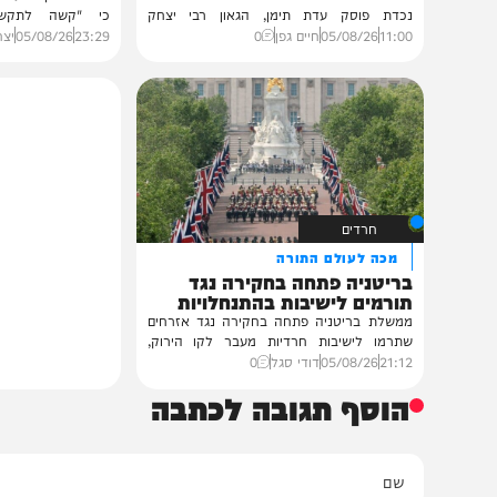
גלריות
בעולם
בית צדיקים יעמוד
בריאיון לתקשורת הממ
גלריה: שמחת נישואי נכדת
נשיא איראן: "לא מב
פוסק עדת תימן הגר"י רצאבי
חיסלו את המנהיג הע
רבנים ואישי ציבור השתתפו בשמחת נישואי
נשיא איראן מסעוד פזשכיאן מ
נכדת פוסק עדת תימן, הגאון רבי יצחק
כי "קשה לתקשר" עם המ
רצאבי,...
מוג'תבא...
11:00
05/08/26
חיים גפן
0
23:29
05/08/26
יצחק כהן
0
חרדים
מכה לעולם התורה
בריטניה פתחה בחקירה נגד
תורמים לישיבות בהתנחלויות