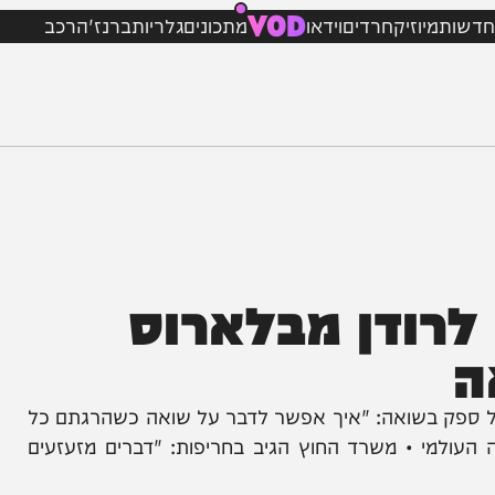
VOD
מיוזיק
חרדים
וידאו
מתכונים
גלריות
ברנז'ה
רכב
ודן מבלארוס
ק בשואה: "איך אפשר לדבר על שואה כשהרגתם כל
 • משרד החוץ הגיב בחריפות: "דברים מזעזעים