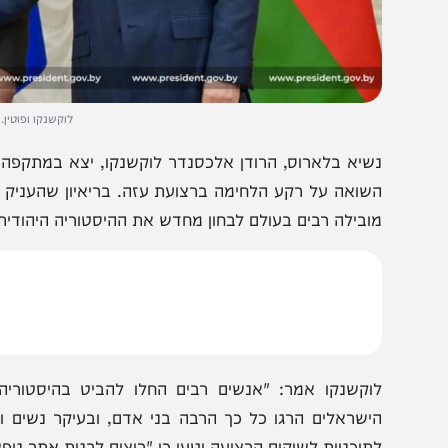
לוקשנקו ופוטין. צילום - נ
שיא בלארוס, הרודן אלכסנדר לוקשנקו, יצא במתקפה חריפה ו
שואה על רקע הלחימה ברצועת עזה. בריאיון שהעניק לרשת "א
ובילה רבים בעולם לבחון מחדש את ההיסטוריה היהודית.