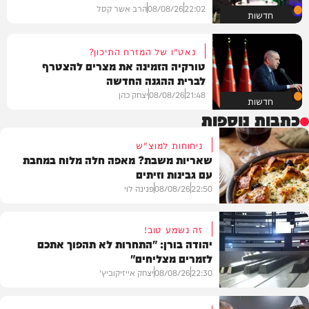
22:02
08/08/26
הרב אשר קסל
חדשות
נאט"ו של המזרח התיכון?
טורקיה הזמינה את מצרים להצטרף
לברית ההגנה החדשה
21:48
08/08/26
יצחק כהן
חדשות
כתבות נוספות
ניחוחות למוצ"ש
שאריות משבת? מאפה חלה מלוח במחבת
עם גבינות וזיתים
22:50
08/08/26
פנינה לוי
זה נשמע טוב!
יהודה בורן: "התחרות לא תהפוך אתכם
לזמרים מצליחים"
מתכונים
22:30
08/08/26
יצחק אייזיקוביץ'