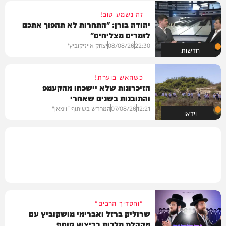
זה נשמע טוב!
יהודה בורן: "התחרות לא תהפוך אתכם
לזמרים מצליחים"
22:30
08/08/26
יצחק אייזיקוביץ'
חדשות
כשהאש בוערת!
הזיכרונות שלא יישכחו מהקעמפ
והתובנות בשנים שאחרי
12:21
07/08/26
המחדש בשיתוף "וימאן"
וידאו
"וחסדיך הרבים"
שרוליק ברזל ואברימי מושקוביץ עם
מקהלת מלכות בביצוע סוחף