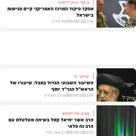
ביקור בזק דרמטי
מפקד פיקוד המרכז האמריקני קיים פגישות
בישראל
חדשות
22:16
08/08/26
יענקי גולדן
חדשות
שידור חי
השיעור השבועי הגדול בתבל: שיעורו של
הראש"ל הגר"ד יוסף
22:06
08/08/26
מערכת המחדש
מבט אל הנפש
הרב אשר יחיאל קסל בשיחה מטלטלת עם
הרב נח פלאי
וידאו
22:02
08/08/26
הרב אשר קסל