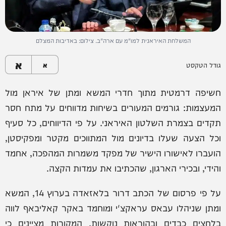
המשלחת האיראנית למו"מ עם ארה"ב. צילום: באדיבות המצלם
א
גודל הטקסט
א
חשיפה דרמטית מתוך חדרי המשא ומתן של איראן מול
המעצמות: גורמים המעורים בשיחות מדווחים על מתח חסר
תקדים בצמרת השלטון האיראני. על פי הדיווחים, כל סעיף
וכל הצעה שעלו בדיונים מול המתווכים מקטר ומפקיסטן,
הועברו לאישורו הישיר של מפקד משמרות המהפכה, אחמד
והידי, ובכירי הארגון, שהכתיבו את עמדות הקצה.
על פי פרסום של הכתב דרור בלאזאדה בערוץ 14, המשא
ומתן שניהלו עבאס עראקצ'י ומוחמד באקר קאליבאף לווה
בלחצים כבדים ובהוראות נוקשות. המקורות מציינים כי