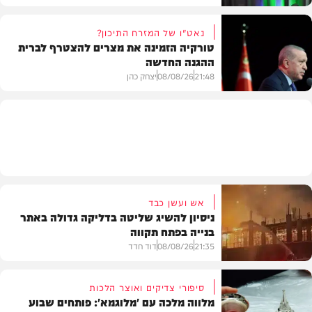
נאט"ו של המזרח התיכון?
טורקיה הזמינה את מצרים להצטרף לברית
ההגנה החדשה
חדשות
21:48
08/08/26
יצחק כהן
חדשות
אש ועשן כבד
ניסיון להשיג שליטה בדליקה גדולה באתר
בנייה בפתח תקווה
21:35
08/08/26
דוד חדד
סיפורי צדיקים ואוצר הלכות
מלווה מלכה עם 'מלוגמא': פותחים שבוע