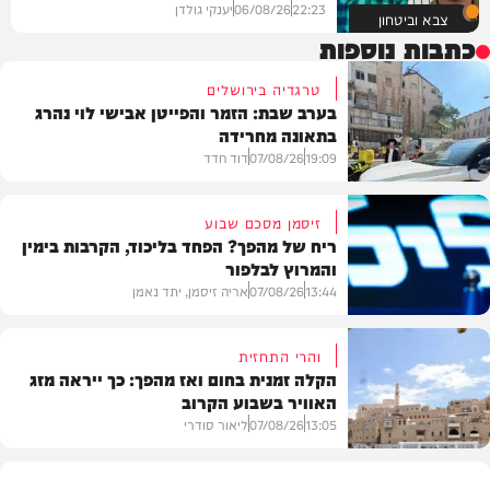
22:23
06/08/26
יענקי גולדן
צבא וביטחון
כתבות נוספות
טרגדיה בירושלים
בערב שבת: הזמר והפייטן אבישי לוי נהרג
בתאונה מחרידה
19:09
07/08/26
דוד חדד
זיסמן מסכם שבוע
ריח של מהפך? הפחד בליכוד, הקרבות בימין
והמרוץ לבלפור
בארץ
13:44
07/08/26
אריה זיסמן, יתד נאמן
והרי התחזית
הקלה זמנית בחום ואז מהפך: כך ייראה מזג
האוויר בשבוע הקרוב
פוליטי
13:05
07/08/26
ליאור סודרי