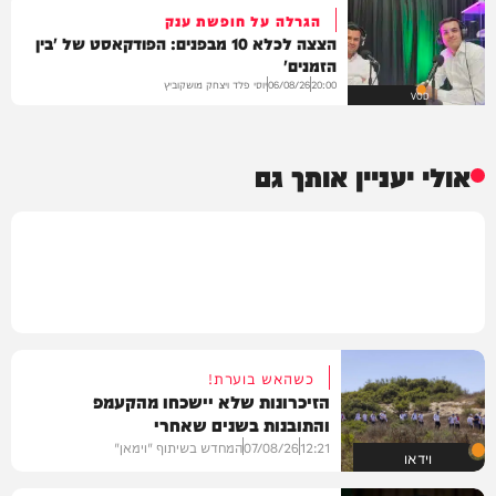
הגרלה על חופשת ענק
הצצה לכלא 10 מבפנים: הפודקאסט של 'בין
הזמנים'
יוסי פלד ויצחק מושקוביץ
06/08/26
20:00
VOD
אולי יעניין אותך גם
כשהאש בוערת!
הזיכרונות שלא יישכחו מהקעמפ
והתובנות בשנים שאחרי
12:21
07/08/26
המחדש בשיתוף "וימאן"
וידאו