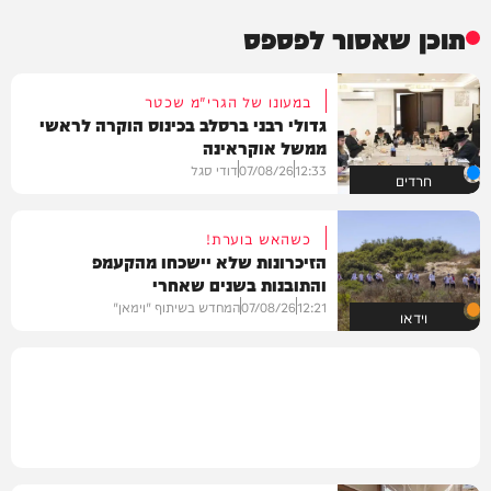
תוכן שאסור לפספס
במעונו של הגרי"מ שכטר
גדולי רבני ברסלב בכינוס הוקרה לראשי
ממשל אוקראינה
12:33
07/08/26
דודי סגל
חרדים
כשהאש בוערת!
הזיכרונות שלא יישכחו מהקעמפ
והתובנות בשנים שאחרי
12:21
07/08/26
המחדש בשיתוף "וימאן"
וידאו