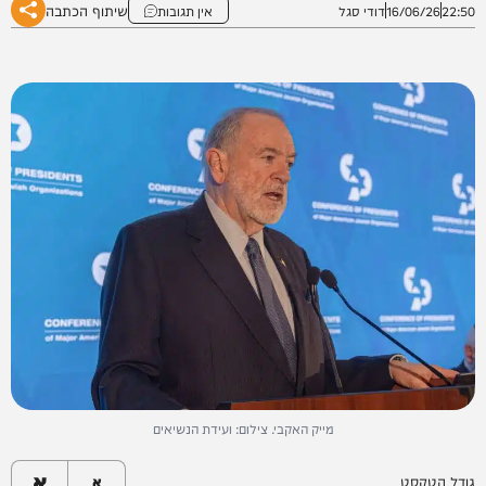
שיתוף הכתבה
22:50
16/06/26
דודי סגל
אין תגובות
מייק האקבי. צילום: ועידת הנשיאים
א
גודל הטקסט
א