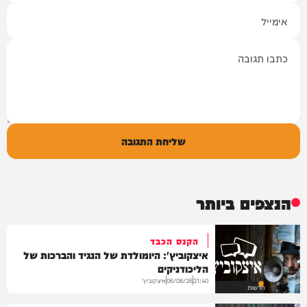
אימייל
תגובה
שליחת התגובה
הנצפים ביותר
הקנס הכבד
איצקוביץ': היומולדת של הנגיד והברכות של
הליכודניקים
איצקוביץ'
06/08/26
21:40
חדשות