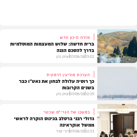
מזג האוויר
מזרח תיכון חדש
ברית חדשה: שלוש המעצמות המוסלמיות
בדרך להסכם הגנה
13:02
07/08/26
יצחק כהן
הערכת מודיעין דרמטית
כך רוסיה עלולה לבחון את נאט"ו כבר
בשנים הקרובות
בעולם
12:39
07/08/26
יצחק כהן
במעונו של הגרי"מ שכטר
גדולי רבני ברסלב בכינוס הוקרה לראשי
ממשל אוקראינה
בעולם
12:33
07/08/26
דודי סגל