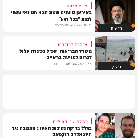
דיווח דרמטי
באיראן טוענים שמוג'תבא חמינאי עשוי
למות "בכל רגע"
08:31
07/08/26
יצחק כהן
חדשות
אזהרה לרוחצים
משרד הבריאות: טפיל בכינרת עלול
לגרום לפגיעה בראייה
22:35
06/08/26
דוד חדד
בארץ
נפילת שני החיילים
בגלל בדיקת נסיבות האסון: התגובה נגד
חיזבאללה הוקפאה