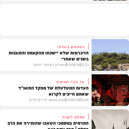
חרדים
כשהאש בוערת!
הזיכרונות שלא יישכחו מהקעמפ והתובנות
בשנים שאחרי
12:21
07/08/26
המחדש בשיתוף "וימאן"
אל תהיו תמימים
העדות המטלטלת של מפקד התאג"ד
שאתם חייבים לקרוא
וידאו
12:09
07/08/26
מוגש מטעם 'חרדים לחיים'
ממתק לשבת
התרמית במסמכי הטאבו שהותירה את הרב
בהלם | הרב יוסף זאב
דעות