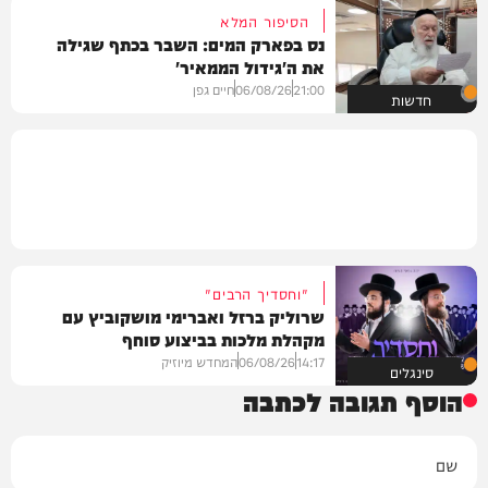
הסיפור המלא
נס בפארק המים: השבר בכתף שגילה
את ה'גידול הממאיר'
21:00
06/08/26
חיים גפן
חדשות
"וחסדיך הרבים"
שרוליק ברזל ואברימי מושקוביץ עם
מקהלת מלכות בביצוע סוחף
14:17
06/08/26
המחדש מיוזיק
סינגלים
הוסף תגובה לכתבה
שם