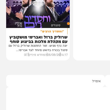
ינוס הוקרה
הזיכרונות שלא יישכחו מהקעמפ
ינה
והתובנות בשנים שאחרי
ן חסידי ברסלב
במשך שנים הוא היה מלא בגעגוע לקעמפ שבו
כטער שליט"א,
השתתף במשך שנים. הוא זכר איפה...
12:21
07/08/26
המחדש בשיתוף "וימאן"
0
סינגלים
"וחסדיך הרבים"
שרוליק ברזל ואברימי מושקוביץ
עם מקהלת מלכות בביצוע סוחף
יונה גרף מגיש: זמר החתונות שרוליק ברזל עם
סינגל בכורה בדואט מיוחד לצד אברימי...
14:17
06/08/26
המחדש מיוזיק
0