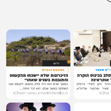
מצאתם טעות או בעיה בכתבה? כתבו לנו
ותך?
12%
וידאו
טר
כשהאש בוערת!