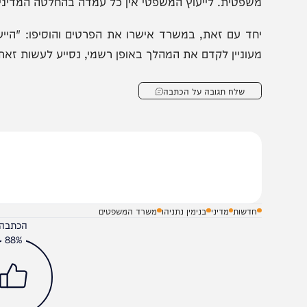
ציעו פשרה לפיה הממשלה תאשר את המהלך בדיעבד, העיקר ש
משרד המשפטים נמסר בתגובה רשמית לפרסום, תוך ניסיון 
הצטרף למועצת השלום של הנשיא טראמפ היא החלטה מדיני
שפטית. לייעוץ המשפטי אין כל עמדה בהחלטה המדינית עצמה
חד עם זאת, במשרד אישרו את הפרטים והוסיפו: "הייעוץ 
עוניין לקדם את המהלך באופן רשמי, נסייע לעשות זאת בהתא
שלח תגובה על הכתבה