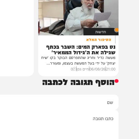
גדולי רבני ברסלב בכ
לראשי ממשל אוקרא
במעונו של פאר הדור וזק
הגה"צ רבי יעקב מאיר ש
ובהשתתפות...
12:33
07/08/26
דודי סגל
0
חדשות
הסיפור המלא
נס בפארק המים: השבר בכתף
שגילה את ה'גידול הממאיר'
מעשה נדיר וחריג שהתפרסם הבוקר בקו 'שיח
יצחק' על ידי בעל המעשה בעצמו, ומעורר...
21:00
06/08/26
חיים גפן
0