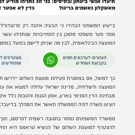
יעדו אנשי ביטחון ובסיסים: בני זוג
נתניהו מודיע לבג"ץ: "
אשקלון נאשמים בריגול
כדין לא אפטר אותו"
ייעוץ המשפטי הבהירו כי הבעיה איננה רק פרוצדורלית, אל
פני פער משפטי מסוכן בין התחייבויות שנתניהו עשוי לקחת 
מועצה הבינלאומית, לבין מה שניתן ליישם בפועל במסגרת החוק
הצטרפו לעדכונים חמים
מצטרפים לערוץ
בקבוצת המחדש
ומתחדשים כל הזמן
ך למשל, אם במסגרת פעילות מועצת השלום יידרשו חסינויות די
מועצה ולשליחיה, מדינת ישראל עלולה למצוא את עצמה במ
בחינת הדין הפנימי בארץ, אותן הגנות והטבות כלל אינן קיימות