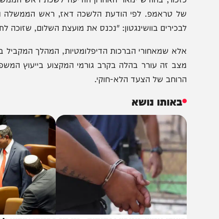
זכור, בחודש ינואר האחרון הודיעה לשכת ראש הממשלה בקול
ל טראמפ. לפי הודעת הלשכה דאז, ראש הממשלה נענה לבק
בכירים בוושינגטון: "נכנס את מועצת השלום, שזוכה לתמיכה ר
לא שמאחורי הברכות הדיפלומטיות, המהלך המקביל בוצע ללא
צב זה עורר בהלה בקרב גורמי המקצוע בייעוץ המשפטי, אש
רוחב של הצעד הלא-חוקי.
באותו נושא