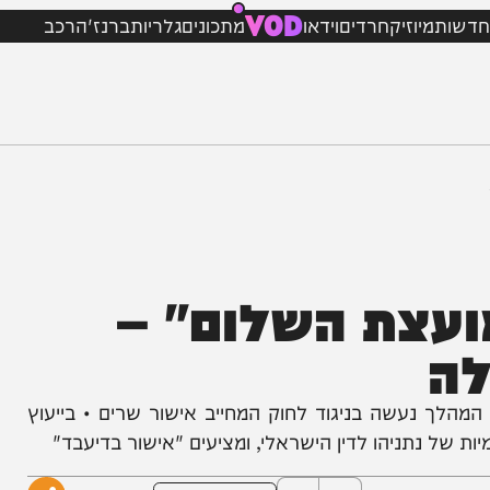
VOD
מיוזיק
חרדים
וידאו
מתכונים
גלריות
ברנז'ה
רכב
צת השלום" –
שה בניגוד לחוק המחייב אישור שרים • בייעוץ
 נתניהו לדין הישראלי, ומציעים "אישור בדיעבד"