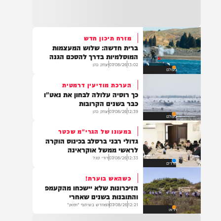
22:32
בהמשך להחייאה שבוצעה בבני ברק: הציבור
מתבקש להתפלל עבור הפעוט צבי בן שיינא
לרפואה שלמה
מזרח תיכון חדש
ברית חדשה: שלוש המעצמות
21:32
המוסלמיות בדרך להסכם הגנה
בין הזמנים: שלושה בחורי ישיבות חולצו
13:02
07/08/26
יצחק כהן
בעולם
מהכינרת לאחר שנסחפו לעומק האגם, בחוף
בלתי מוכרז כשהם על גבי אביזר ציפה.
הערכת מודיעין דרמטית
כך רוסיה עלולה לבחון את נאט"ו
כבר בשנים הקרובות
12:39
07/08/26
יצחק כהן
בעולם
21:31
בני ברק: חובשים ופראמדיקים של ארגון הצלה
במעונו של הגרי"מ שכטר
מבצעים פעולות החייאה על תינוק כבן שנה וחצי
גדולי רבני ברסלב בכינוס הוקרה
לאחר שנחנק משקית.
לראשי ממשל אוקראינה
12:33
07/08/26
דודי סגל
חרדים
כשהאש בוערת!
19:03