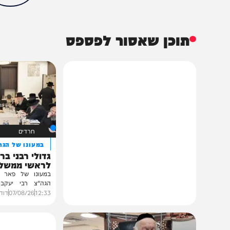
חדשות
מדיני
בנימין נתניהו
משרד המשפטים
הכתבה עניינה א
88%
תוכן שאסור לפספס
חרדים
במעונו של הגרי"מ שכ