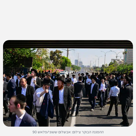
ההפגנה הבוקר צילום: אבשלום ששוני/פלאש 90