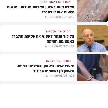
משרד הבריאות מדווח
מקרה מוות ראשון מקדחת הנילוס: יתושות
נגועות אותרו במרכז
14:59
06/08/26
דוד חדד
הקרב על אלקטור
הליכוד מנסה לעקוף את פסיקת סולברג
באמצעות חקיקה
בריאות
14:52
06/08/26
שוקי כץ
נתניהו על הכוונת
תיעדו אנשי ביטחון ובסיסים: בני זוג
מאשקלון נאשמים בריגול
פוליטי
14:28
06/08/26
דודי סגל
משפט