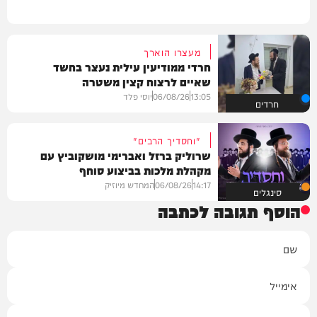
מעצרו הוארך
חרדי ממודיעין עילית נעצר בחשד
שאיים לרצוח קצין משטרה
13:05
06/08/26
יוסי פלד
חרדים
"וחסדיך הרבים"
שרוליק ברזל ואברימי מושקוביץ עם
מקהלת מלכות בביצוע סוחף
14:17
06/08/26
המחדש מיוזיק
סינגלים
הוסף תגובה לכתבה
שם
אימייל
תגובה