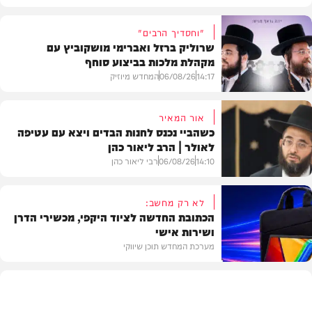
"וחסדיך הרבים"
שרוליק ברזל ואברימי מושקוביץ עם
מקהלת מלכות בביצוע סוחף
14:17
06/08/26
המחדש מיוזיק
אור המאיר
כשהביי נכנס לחנות הבדים ויצא עם עטיפה
לאולר | הרב ליאור כהן
סינגלים
14:10
06/08/26
רבי ליאור כהן
לא רק מחשב:
הכתובת החדשה לציוד היקפי, מכשירי הדרן
ושירות אישי
וידאו
מערכת המחדש תוכן שיווקי