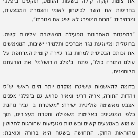
את צומת קוקה קולה בשעות העומס, תוקפים ב'פלג'
בחריפות את השר לביטחון לאומי והצמרת המבצעית,
ומבהירים: "הכוח המופרז לא ישיג את מטרתו".
"בהפגנות האחרונות מפעילה המשטרה אלימות קשה,
ברוטלית ומזעזעת נגד אברכים ותלמידי ישיבות, המממשים
את זכותם הבסיסית למחות נגד גזירה קיומית המרחפת על
עולם התורה כולו", פתחו ב'פלג הירושלמי' את הודעתם
הלוחמנית.
בדומה להאשמות ששיגרו מוקדם יותר היום ראשי ש"ס
ויהדות התורה, אריה דרעי ומאיר פרוש, גם ב'פלג' מפנים
אצבע מאשימה פוליטית ישירה: "משטרת בן גביר נוהגת
כלפי המפגינים באלימות משפילה וחסרת מעצורים, תוך
שימוש באמצעים קשים ובשיטות מזעזעות שחורגות לחלוטין
מהוראות החוק. התחושה בשטח היא ברורה וכואבת: