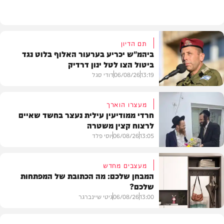
תוכן שיווקי
תם הדיון
ביהמ"ש יכריע בערעור האלוף בלוט נגד
ביטול הצו לטל ינון דרדיק
13:19
06/08/26
דודי סגל
מעצרו הוארך
חרדי ממודיעין עילית נעצר בחשד שאיים
לרצוח קצין משטרה
משפט
13:05
06/08/26
יוסי פלד
מעצבים מחדש
המבחן שלכם: מה הכתובת של המפתחות
שלכם?
חרדים
13:00
06/08/26
גיטי שיינברגר