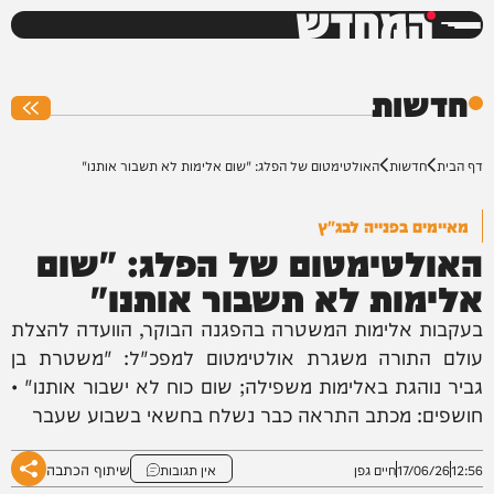
המחדש
0%
חדשות
דף הבית
חדשות
האולטימטום של הפלג: "שום אלימות לא תשבור אותנו"
מאיימים בפנייה לבג"ץ
האולטימטום של הפלג: "שום
אלימות לא תשבור אותנו"
בעקבות אלימות המשטרה בהפגנה הבוקר, הוועדה להצלת
עולם התורה משגרת אולטימטום למפכ"ל: "משטרת בן
גביר נוהגת באלימות משפילה; שום כוח לא ישבור אותנו" •
חושפים: מכתב התראה כבר נשלח בחשאי בשבוע שעבר
שיתוף הכתבה
12:56
17/06/26
חיים גפן
אין תגובות