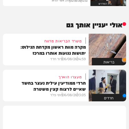
הרב אשר לנדאו
04/08/26
14:02
בית המדרש
אולי יעניין אותך גם
משרד הבריאות מדווח
מקרה מוות ראשון מקדחת הנילוס:
יתושות נגועות אותרו במרכז
14:59
06/08/26
דוד חדד
בריאות
מעצרו הוארך
חרדי ממודיעין עילית נעצר בחשד
שאיים לרצוח קצין משטרה
13:05
06/08/26
יוסי פלד
חרדים