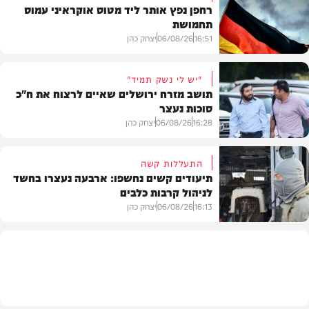
רחפן נפץ אותר ליד מטוס אוקראיני עמוס
תחמושת
16:51
06/08/26
יצחק כהן
"יש לי נשק תמיד"
תושב מזרח ירושלים שאיים לרצוח את ח"כ
סוכות נעצר
בעולם
16:28
06/08/26
יצחק כהן
התעללות קשה
תיעודים קשים נחשפו: ארבעה נעצרו בחשד
לניהול קרבות כלבים
משטרה
16:13
06/08/26
יצחק כהן
משטרה