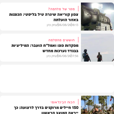
מסר של מלחמה?
צפון קוריאה שיגרה טיל בליסטי: הכוננות
באזור הועלתה
צבא וביטחון
18:13
06/08/26
יצחק כהן
חוששים מהסלמה
מפקדות פונו ואמל"ח הועבר: המיליציות
בבגדד נערכות מחדש
בעולם
17:56
06/08/26
יצחק כהן
בעולם
הכוח הבינלאומי
150 חיילים מרוקנים בדרך לרצועה: כך
ייראה המוצב הראשון