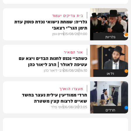
בית צדיקים יעמוד
גלריה: שמחת נישואי נכדת פוסק עדת
תימן הגר"י רצאבי
11:00
05/08/26
חיים גפן
גלריות
אור המאיר
כשהביי נכנס לחנות הבדים ויצא עם
עטיפה לאולר | הרב ליאור כהן
14:10
06/08/26
רבי ליאור כהן
וידאו
מעצרו הוארך
חרדי ממודיעין עילית נעצר בחשד
שאיים לרצוח קצין משטרה
13:05
06/08/26
יוסי פלד
חרדים