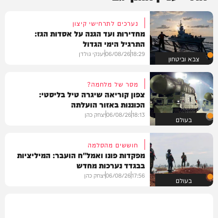
נערכים לתרחישי קיצון
מחדירות ועד הגנה על אסדות הגז:
התרגיל הימי הגדול
18:29
06/08/26
יענקי גולדן
צבא וביטחון
מסר של מלחמה?
צפון קוריאה שיגרה טיל בליסטי:
הכוננות באזור הועלתה
18:13
06/08/26
יצחק כהן
בעולם
חוששים מהסלמה
מפקדות פונו ואמל"ח הועבר: המיליציות
בבגדד נערכות מחדש
17:56
06/08/26
יצחק כהן
בעולם