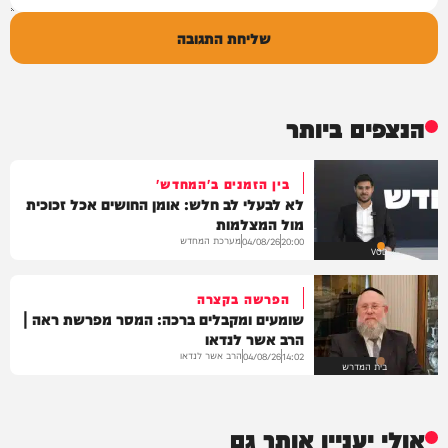
שליחת התגובה
הנצפים ביותר
בין הזמנים ב'המחדש'
לא לבעלי לב חלש: אומן החושים אכל זכוכית
מול המצלמות
מערכת המחדש
04/08/26
20:00
VOD
הפרשה בקצרה
שומעים ומקבלים ברכה: המסר מפרשת ראה |
הרב אשר לנדאו
הרב אשר לנדאו
04/08/26
14:02
בית המדרש
אולי יעניין אותך גם