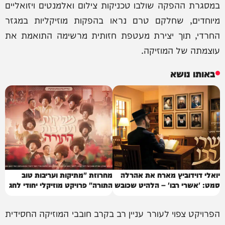
במסגרת ההפקה שולבו טכניקות צילום ואלמנטים ויזואליים
מיוחדים, שחלקם טרם נראו בהפקות מוזיקליות במגזר
החרדי, תוך יצירת מעטפת חזותית מרשימה התואמת את
עוצמתה של המוזיקה.
באותו נושא
יואלי דוידוביץ מארח את אהרלה
מחרוזת "מתיקות ועריבות טוב
סמט: 'אשרי רבו' – הלהיט שכובש
התורה" פרויקט מוזיקלי יחודי לחג
את רחבות השמחה
השבועות תשפ"ו
הפרויקט צפוי לעורר עניין רב בקרב חובבי המוזיקה החסידית