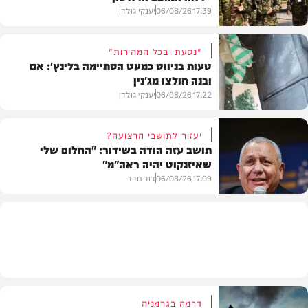
17:39
06/08/26
יענקי גולדן
"נסעתי בכל המהירות"
טעות בניווט כמעט הסתיימה בלינץ': אם
ובנה חולצו מג'נין
צבא וביטחון
17:22
06/08/26
יענקי גולדן
יעזור לתושבי הרצועה?
תושב עזה הודה בשידור: "החלום שלי
שאיזנקוט יהיה ראה"מ"
צבא וביטחון
17:09
06/08/26
דוד חדד
בארץ
דרמה בגרמניה