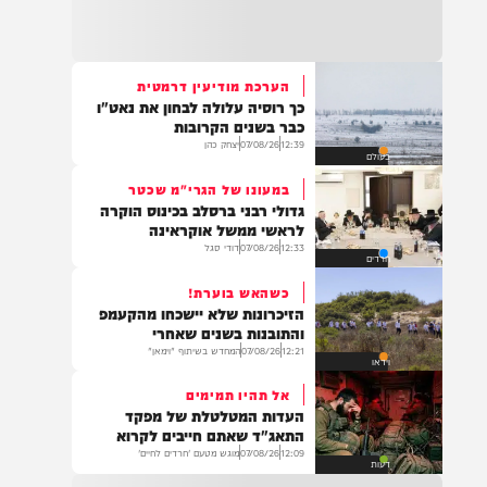
בעולם
21:32
בין הזמנים: שלושה בחורי ישיבות חולצו
מהכינרת לאחר שנסחפו לעומק האגם, בחוף
בלתי מוכרז כשהם על גבי אביזר ציפה.
הערכת מודיעין דרמטית
כך רוסיה עלולה לבחון את נאט"ו
21:31
כבר בשנים הקרובות
בני ברק: חובשים ופראמדיקים של ארגון הצלה
12:39
07/08/26
יצחק כהן
בעולם
מבצעים פעולות החייאה על תינוק כבן שנה וחצי
לאחר שנחנק משקית.
במעונו של הגרי"מ שכטר
גדולי רבני ברסלב בכינוס הוקרה
לראשי ממשל אוקראינה
12:33
07/08/26
דודי סגל
חרדים
19:03
בד"ה: נקבע מותה של הפעוטה שטבעה בבריכה
כשהאש בוערת!
באשקלון
הזיכרונות שלא יישכחו מהקעמפ
והתובנות בשנים שאחרי
12:21
07/08/26
המחדש בשיתוף "וימאן"
וידאו
אל תהיו תמימים
18:06