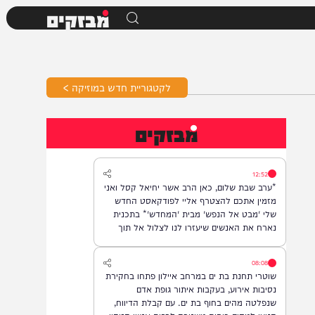
מבזקים
לקטגוריית חדש במוזיקה >
מבזקים
12:52
*ערב שבת שלום, כאן הרב אשר יחיאל קסל ואני
מזמין אתכם להצטרף אליי לפודקאסט החדש
שלי 'מבט אל הנפש' מבית 'המחדש'* בתכנית
נארח את האנשים שיעזרו לנו לצלול אל תוך
נבכי הנפש, לגלות את הסודות ואת כל מה
שטמון בה. *והשבוע: היועץ ואיש החינוך, הרב
08:08
נח פלאי*. מתי? *תכנית הבכורה תשודר אי"ה
שוטרי תחנת בת ים במרחב איילון פתחו בחקירת
במוצ"ש, בשעה 22:00* *חפשו בגוגל: המחדש*
נסיבות אירוע, בעקבות איתור גופת אדם
ובואו לצפות בנו!