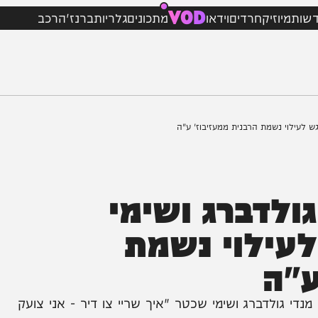
VOD
וזיק
חרדים
וידאו
מתכונים
גלריות
ברנז'ה
רכב
 נשמת הרבנית ממעזיבוז' ע"ה
דברג ושימי
לוי נשמת
ה