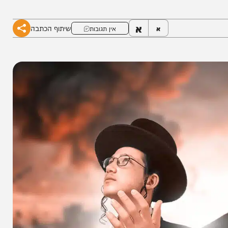
ולדברג ושימי שכטר "איך שריי צו דיר - אני צועק
א
שיתוף הכתבה
א
אין תגובות