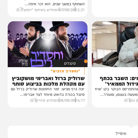
וידאו
כשהאש בוערת!
הזיכרונות שלא יישכחו מהקעמפ
והתובנות בשנים שאחרי
במשך שנים הוא היה מלא בגעגוע לקעמפ שבו
השתתף במשך שנים. הוא זכר איפה...
12:21
07/08/26
המחדש בשיתוף "וימאן"
0
סינגלים
"וחסדיך הרבים"
שבר בכתף
שרוליק ברזל ואברימי מושקוביץ
ממאיר'
עם מקהלת מלכות בביצוע סוחף