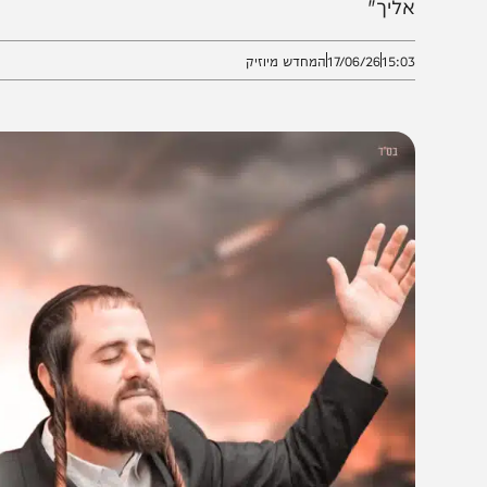
וישי מושקוביץ מגיש לע"נ הרבנית ממעזיבוז ע"ה • מנדי ג
ליך"
15:0
17/06/26
המחדש מיוזיק