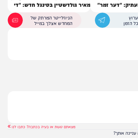
גולדברג
מנדי גולדברג & אהרל'ה סאמעט &
 "דער זמר"
מאיר גולדשטיין בסינגל חדש: "די
ויזניצער בר יוחאי"
הניוזלייטר המרתק של
המחדש אצלך במייל