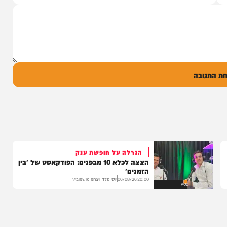
הבוקר בקו 'שיח
יונה גרף מגיש: זמר החתונות שרוליק ברזל עם
מו, ומעורר...
סינגל בכורה בדואט מיוחד לצד אברימי...
14:17
06/08/26
המחדש מיוזיק
0
ל
בה