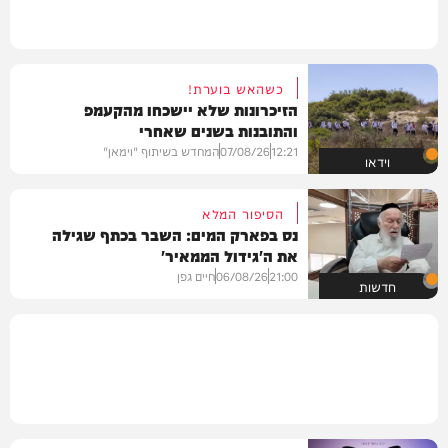
כשהאש בוערת!
הזיכרונות שלא יישכחו מהקעמפ
והתובנות בשנים שאחרי
12:21
07/08/26
המחדש בשיתוף "וימאן"
וידאו
הסיפור המלא
נס בפארק המים: השבר בכתף שגילה
את ה'גידול הממאיר'
21:00
06/08/26
חיים גפן
חדשות