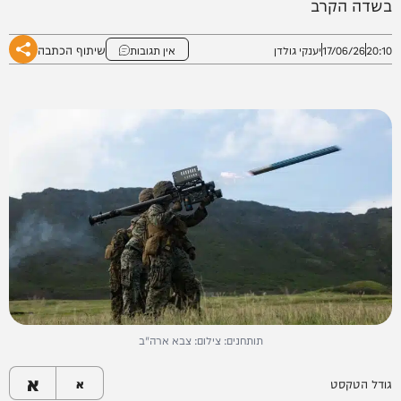
בשדה הקרב
שיתוף הכתבה
20:10
17/06/26
יענקי גולדן
אין תגובות
תותחנים: צילום: צבא ארה"ב
א
גודל הטקסט
א