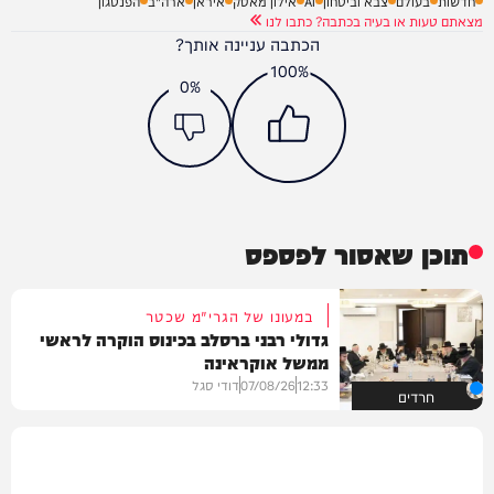
חדשות
בעולם
צבא וביטחון
AI
אילון מאסק
איראן
ארה"ב
הפנטגון
מצאתם טעות או בעיה בכתבה? כתבו לנו
הכתבה עניינה אותך?
100%
0%
תוכן שאסור לפספס
במעונו של הגרי"מ שכטר
גדולי רבני ברסלב בכינוס הוקרה לראשי
ממשל אוקראינה
12:33
07/08/26
דודי סגל
חרדים