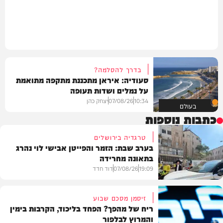
בדרך להסלמה?
סעודיה: איראן מתכננת מתקפה מתואמת
על נמלים ושדות תעופה
10:34
07/08/26
יצחק כהן
בעולם
כתבות נוספות
טרגדיה בירושלים
בערב שבת: הזמר והפייטן אבישי לוי נהרג
בתאונה מחרידה
19:09
07/08/26
דוד חדד
זיסמן מסכם שבוע
ריח של מהפך? הפחד בליכוד, הקרבות בימין
והמרוץ לבלפור
בארץ