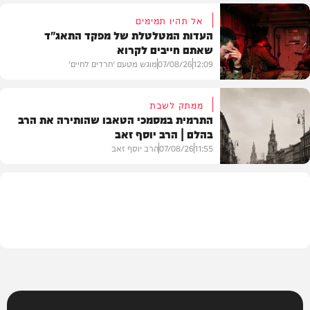
אל תהיו תמימים
העדות המטלטלת של מפקד התאג"ד
שאתם חייבים לקרוא
וידאו
12:09
07/08/26
מוגש מטעם 'חרדים לחיים'
ממתק לשבת
התרמית במסמכי הטאבו שהותירה את הרב
בהלם | הרב יוסף זאב
דעות
11:55
07/08/26
הרב יוסף זאב
בית המדרש