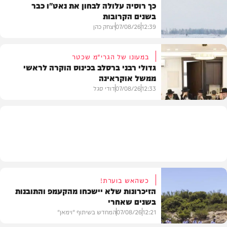
כך רוסיה עלולה לבחון את נאט"ו כבר
בשנים הקרובות
בעולם
12:39
07/08/26
יצחק כהן
במעונו של הגרי"מ שכטר
גדולי רבני ברסלב בכינוס הוקרה לראשי
ממשל אוקראינה
בעולם
12:33
07/08/26
דודי סגל
חרדים
כשהאש בוערת!
הזיכרונות שלא יישכחו מהקעמפ והתובנות
בשנים שאחרי
12:21
07/08/26
המחדש בשיתוף "וימאן"