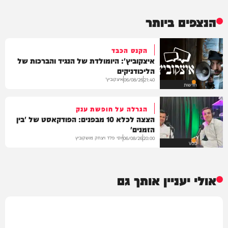
הנצפים ביותר
הקנס הכבד
איצקוביץ': היומולדת של הנגיד והברכות של
הליכודניקים
איצקוביץ'
06/08/26
21:40
חדשות
הגרלה על חופשת ענק
הצצה לכלא 10 מבפנים: הפודקאסט של 'בין
הזמנים'
יוסי פלד ויצחק מושקוביץ
06/08/26
20:00
VOD
אולי יעניין אותך גם