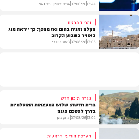
13:44
07/08/26
אריה זיסמן, יתד נאמן
והרי התחזית
הקלה זמנית בחום ואז מהפך: כך ייראה מזג
האוויר בשבוע הקרוב
פוליטי
13:05
07/08/26
ליאור סודרי
מזג האוויר
מזרח תיכון חדש
ברית חדשה: שלוש המעצמות המוסלמיות
בדרך להסכם הגנה
13:02
07/08/26
יצחק כהן
הערכת מודיעין דרמטית