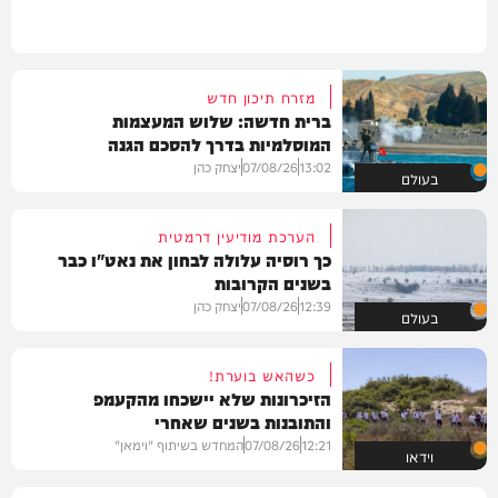
מזרח תיכון חדש
ברית חדשה: שלוש המעצמות
המוסלמיות בדרך להסכם הגנה
13:02
07/08/26
יצחק כהן
בעולם
הערכת מודיעין דרמטית
כך רוסיה עלולה לבחון את נאט"ו כבר
בשנים הקרובות
12:39
07/08/26
יצחק כהן
בעולם
כשהאש בוערת!
הזיכרונות שלא יישכחו מהקעמפ
והתובנות בשנים שאחרי
12:21
07/08/26
המחדש בשיתוף "וימאן"
וידאו