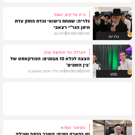
בית צדיקים יעמוד
גלריה: שמחת נישואי נכדת פוסק עדת
תימן הגר"י רצאבי
11:00
05/08/26
חיים גפן
גלריות
הגרלה על חופשת ענק
הצצה לכלא 10 מבפנים: הפודקאסט של
'בין הזמנים'
20:00
06/08/26
יוסי פלד ויצחק מושקוביץ
VOD
הסיפור המלא
נס בפארק המים: השבר בכתף שגילה