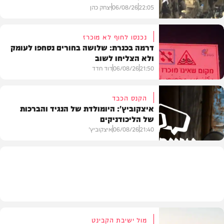
22:05
06/08/26
יצחק כהן
נכנסו לחוף לא מוכרז
דרמה בכנרת: שלושה בחורים נסחפו לעומק
ולא הצליחו לשוב
בעולם
21:50
06/08/26
דוד חדד
הקנס הכבד
איצקוביץ': היומולדת של הנגיד והברכות
של הליכודניקים
בארץ
21:40
06/08/26
איצקוביץ'
חדשות
מול ישיבת הקבינט