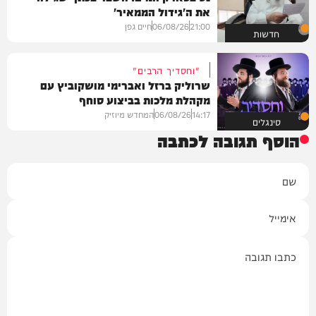
את ה'גידול הממאיר'
21:00
06/08/26
חיים גפן
חדשות
"וחסדיך הרבים"
שרוליק ברזל ואברימי מושקוביץ עם
מקהלת מלכות בביצוע סוחף
14:17
06/08/26
המחדש מיוזיק
סינגלים
הוסף תגובה לכתבה
שם
אימייל
תגובה