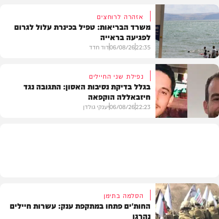
אזהרה לרוחצים
משרד הבריאות: טפיל בכינרת עלול לגרום
לפגיעה בראייה
בריאות
22:35
06/08/26
דוד חדד
נפילת שני החיילים
בגלל בדיקת נסיבות האסון: התגובה נגד
חיזבאללה הוקפאה
בארץ
22:23
06/08/26
יענקי גולדן
צבא וביטחון
הסלמה בתימן
החות'ים פתחו במתקפת ענק: עשרות חיילים
נהרגו