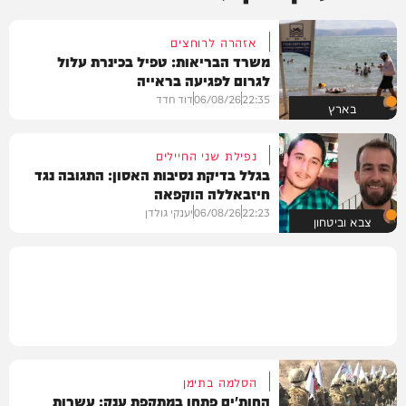
אזהרה לרוחצים
משרד הבריאות: טפיל בכינרת עלול
לגרום לפגיעה בראייה
22:35
06/08/26
דוד חדד
בארץ
נפילת שני החיילים
בגלל בדיקת נסיבות האסון: התגובה נגד
חיזבאללה הוקפאה
22:23
06/08/26
יענקי גולדן
צבא וביטחון
הסלמה בתימן
החות'ים פתחו במתקפת ענק: עשרות