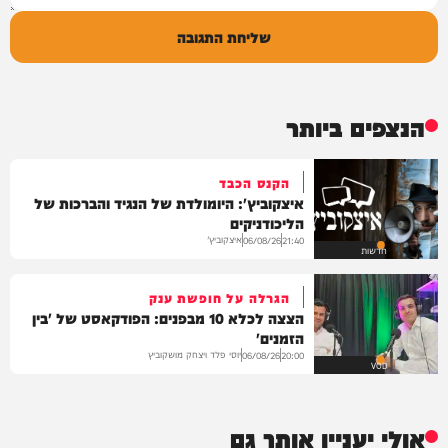
שליחת התגובה
הנצפים ביותר
הקנס הכבד
איצקוביץ': היומולדת של הנגיד והברכות של
הליכודניקים
איצקוביץ'
06/08/26
21:40
חדשות
הגרלה על חופשת ענק
הצצה לכלא 10 מבפנים: הפודקאסט של 'בין
הזמנים'
יוסי פלד ויצחק מושקוביץ
06/08/26
20:00
VOD
אולי יעניין אותך גם