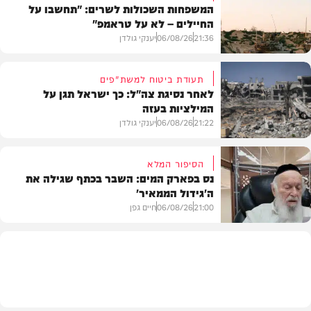
המשפחות השכולות לשרים: "תחשבו על
החיילים – לא על טראמפ"
21:36
06/08/26
יענקי גולדן
תעודת ביטוח למשת"פים
לאחר נסיגת צה"ל: כך ישראל תגן על
המילציות בעזה
צבא וביטחון
21:22
06/08/26
יענקי גולדן
הסיפור המלא
נס בפארק המים: השבר בכתף שגילה את
ה'גידול הממאיר'
צבא וביטחון
21:00
06/08/26
חיים גפן
חדשות