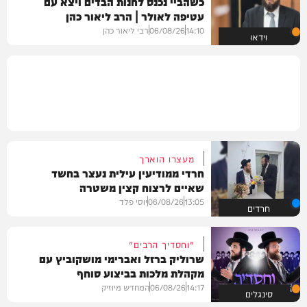
כשהביי נכנס לחנות הבדים ויצא עם
עטיפה לאולר | הרב ליאור כהן
14:10
06/08/26
רבי ליאור כהן
וידאו
מעצרו הוארך
חרדי ממודיעין עילית נעצר בחשד
שאיים לרצוח קצין משטרה
13:05
06/08/26
יוסי פלד
חרדים
"וחסדיך הרבים"
שרוליק ברזל ואברימי מושקוביץ עם
מקהלת מלכות בביצוע סוחף
14:17
06/08/26
המחדש מיוזיק
סינגלים