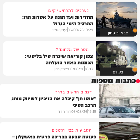
נערכים לתרחישי קיצון
מחדירות ועד הגנה על אסדות הגז:
התרגיל הימי הגדול
18:29
06/08/26
יענקי גולדן
צבא וביטחון
מסר של מלחמה?
צפון קוריאה שיגרה טיל בליסטי:
הכוננות באזור הועלתה
18:13
06/08/26
יצחק כהן
בעולם
כתבות נוספות
דגמים חדשים בדרך
"אוטו חן" קיבלה את הזיכיון לשיווק מותג
הרכב הסיני
19:15
06/08/26
דוד חדד
הטביעות בבין הזמנים
פעוטה טבעה בבריכה פרטית באשקלון –