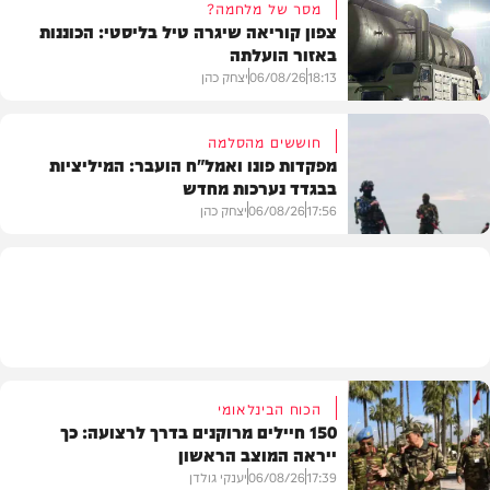
מסר של מלחמה?
צפון קוריאה שיגרה טיל בליסטי: הכוננות
באזור הועלתה
צבא וביטחון
18:13
06/08/26
יצחק כהן
חוששים מהסלמה
מפקדות פונו ואמל"ח הועבר: המיליציות
בבגדד נערכות מחדש
בעולם
17:56
06/08/26
יצחק כהן
בעולם
הכוח הבינלאומי
150 חיילים מרוקנים בדרך לרצועה: כך
ייראה המוצב הראשון
17:39
06/08/26
יענקי גולדן