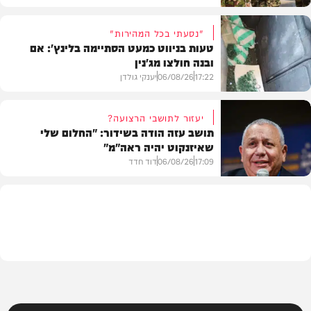
"נסעתי בכל המהירות"
טעות בניווט כמעט הסתיימה בלינץ': אם
ובנה חולצו מג'נין
צבא וביטחון
17:22
06/08/26
יענקי גולדן
יעזור לתושבי הרצועה?
תושב עזה הודה בשידור: "החלום שלי
שאיזנקוט יהיה ראה"מ"
צבא וביטחון
17:09
06/08/26
דוד חדד
בארץ