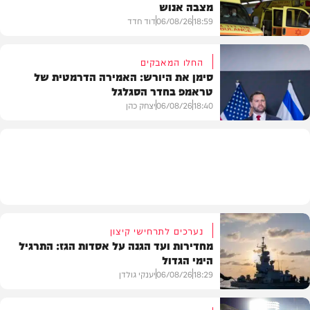
מצבה אנוש
רכב
18:59
06/08/26
דוד חדד
החלו המאבקים
סימן את היורש: האמירה הדרמטית של
טראמפ בחדר הסגלגל
בארץ
18:40
06/08/26
יצחק כהן
בעולם
נערכים לתרחישי קיצון
מחדירות ועד הגנה על אסדות הגז: התרגיל
הימי הגדול
18:29
06/08/26
יענקי גולדן