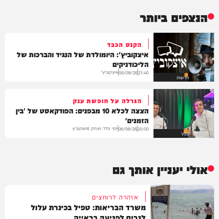
הנצפים ביותר
הקנס הכבד
איצקוביץ': היומולדת של הנגיד והברכות של
הליכודניקים
איצקוביץ'
06/08/26
21:40
חדשות
הגרלה על חופשת ענק
הצצה לכלא 10 מבפנים: הפודקאסט של 'בין
הזמנים'
יוסי פלד ויצחק מושקוביץ
06/08/26
20:00
VOD
אולי יעניין אותך גם
אזהרה לרוחצים
משרד הבריאות: טפיל בכינרת עלול
לגרום לפגיעה בראייה