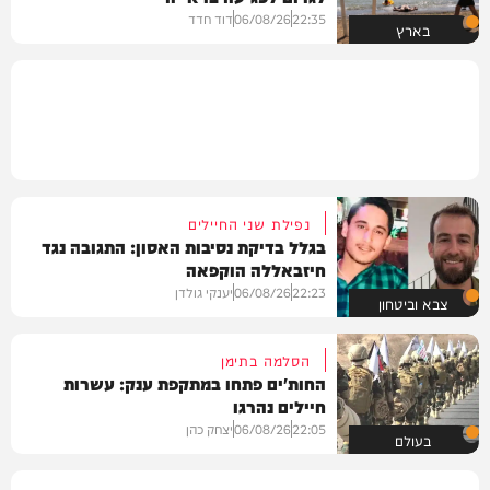
22:35
06/08/26
דוד חדד
בארץ
נפילת שני החיילים
בגלל בדיקת נסיבות האסון: התגובה נגד
חיזבאללה הוקפאה
22:23
06/08/26
יענקי גולדן
צבא וביטחון
הסלמה בתימן
החות'ים פתחו במתקפת ענק: עשרות
חיילים נהרגו
22:05
06/08/26
יצחק כהן
בעולם