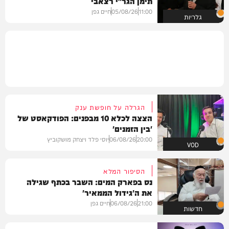
תימן הגר"י רצאבי
11:00
05/08/26
חיים גפן
גלריות
הגרלה על חופשת ענק
הצצה לכלא 10 מבפנים: הפודקאסט של
'בין הזמנים'
20:00
06/08/26
יוסי פלד ויצחק מושקוביץ
VOD
הסיפור המלא
נס בפארק המים: השבר בכתף שגילה
את ה'גידול הממאיר'
21:00
06/08/26
חיים גפן
חדשות