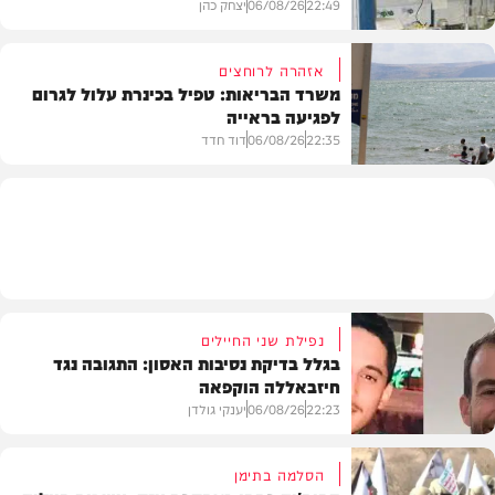
22:49
06/08/26
יצחק כהן
אזהרה לרוחצים
משרד הבריאות: טפיל בכינרת עלול לגרום
לפגיעה בראייה
בריאות
22:35
06/08/26
דוד חדד
בארץ
נפילת שני החיילים
בגלל בדיקת נסיבות האסון: התגובה נגד
חיזבאללה הוקפאה
22:23
06/08/26
יענקי גולדן
הסלמה בתימן