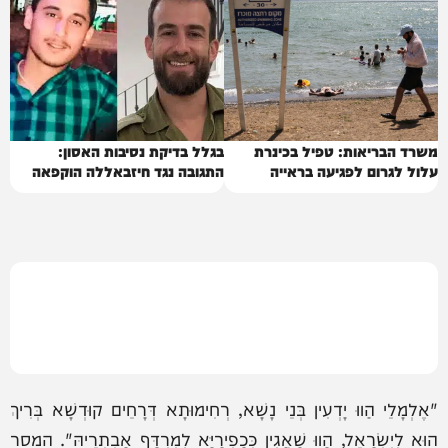
משרד הבריאות: טפיל בכינרת
בגלל בדיקת נסיבות האסון:
עלול לגרום לפגיעה בראייה
התגובה נגד חיזבאללה הוקפאה
"אֶלְמָלֵי הַווּ יָדְעִין בְּנֵי נָשָׁא, רְחִימוּתָא דְּרָחֵים קוּדְשָׁא בְּרִיךְ
הוּא לְיִשְׂרָאֵל, הַווּ שָׁאֲגִין כְּכַפִירַיָּא לְמִרְדַּף אָבְתְרֵיהּ". המסר