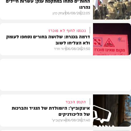
החות'ים פתחו במתקפת ענק: עשרות חיילים
נהרגו
צבא וביטחון
22:05
06/08/26
יצחק כהן
נכנסו לחוף לא מוכרז
דרמה בכנרת: שלושה בחורים נסחפו לעומק
ולא הצליחו לשוב
בעולם
21:50
06/08/26
דוד חדד
בארץ
הקנס הכבד
איצקוביץ': היומולדת של הנגיד והברכות
של הליכודניקים
21:40
06/08/26
איצקוביץ'