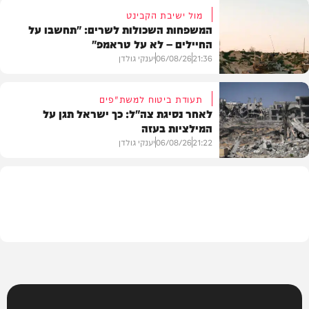
מול ישיבת הקבינט
המשפחות השכולות לשרים: "תחשבו על
החיילים – לא על טראמפ"
חדשות
21:36
06/08/26
יענקי גולדן
תעודת ביטוח למשת"פים
לאחר נסיגת צה"ל: כך ישראל תגן על
המילציות בעזה
צבא וביטחון
21:22
06/08/26
יענקי גולדן
צבא וביטחון