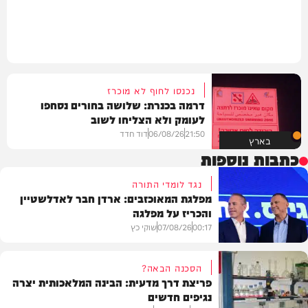
נכנסו לחוף לא מוכרז
דרמה בכנרת: שלושה בחורים נסחפו
לעומק ולא הצליחו לשוב
21:50
06/08/26
דוד חדד
בארץ
כתבות נוספות
נגד לומדי התורה
מפלגת המאוכזבים: ארדן חבר לאדלשטיין
והכריז על מפלגה
00:17
07/08/26
שוקי כץ
הסכנה הבאה?
פריצת דרך מדעית: הבינה המלאכותית יצרה
נגיפים חדשים
פוליטי