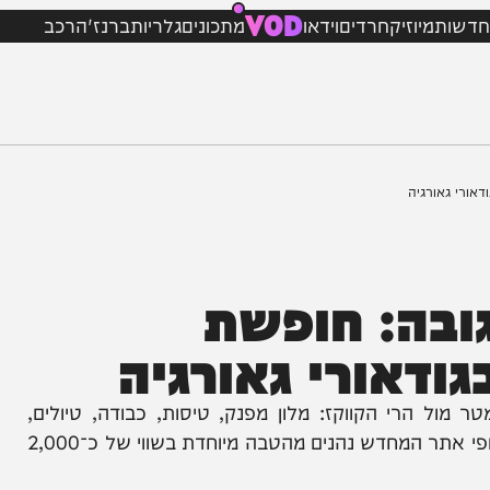
VOD
מיוזיק
חרדים
וידאו
מתכונים
גלריות
ברנז'ה
רכב
רגיה
ה: חופשת
אורי גאורגיה
ל של קשת טורס בגובה 2,000 מטר מול הרי הקווקז: מלון מפנק, טיסות, כבודה, טיולים,
אטרקציות, קולינריה גבוהה וכשרות גלאט מהדרין. צופי אתר המחדש נהנים מהטבה מיוחדת בשווי של כ־2,000