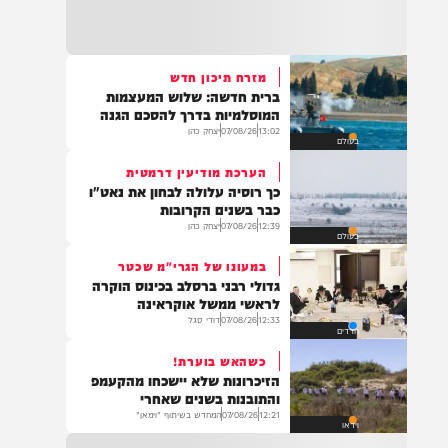
22:32
בהמשך להחייאה שבוצעה בבני ברק: הציבור
מתבקש להתפלל עבור הפעוט צבי בן שיינא
לרפואה שלמה
מזרח תיכון חדש
ברית חדשה: שלוש המעצמות
21:32
המוסלמיות בדרך להסכם הגנה
בין הזמנים: שלושה בחורי ישיבות חולצו
13:02
07/08/26
יצחק כהן
בעולם
מהכינרת לאחר שנסחפו לעומק האגם, בחוף
בלתי מוכרז כשהם על גבי אביזר ציפה.
הערכת מודיעין דרמטית
כך רוסיה עלולה לבחון את נאט"ו
כבר בשנים הקרובות
12:39
07/08/26
יצחק כהן
בעולם
21:31
בני ברק: חובשים ופראמדיקים של ארגון הצלה
במעונו של הגרי"מ שכטר
מבצעים פעולות החייאה על תינוק כבן שנה וחצי
גדולי רבני ברסלב בכינוס הוקרה
לאחר שנחנק משקית.
לראשי ממשל אוקראינה
12:33
07/08/26
דודי סגל
חרדים
כשהאש בוערת!
19:03