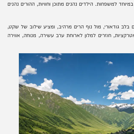
כל טיול וכל אטרקציה בנפרד, אלא חבילה מסודרת הכוללת טיסות, כבודה, העברות, אירוח במלון Gudauri Inn,
ה ותוכנית עשירה לכל המשפחה.
ג’יפים ורכבי שטח, ראפטינג, שייט, רכבלים, תצפיות
למשפחות. הילדים נהנים מתוכן וחוויות, ההורים נהנים
י מהחוויה. Gudauri Inn ממוקם בלב גודאורי, מול נוף הרים מרהיב, ומציע שילוב של שקט,
ת, חוזרים למלון לארוחת ערב עשירה, מנוחה, אווירה