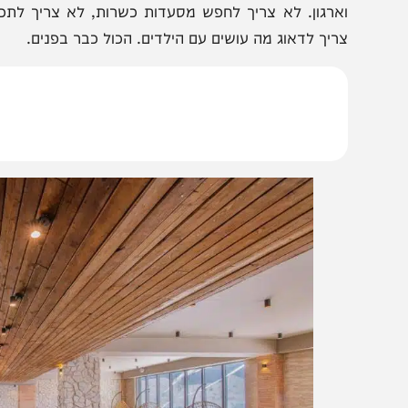
בת מכובדות, קינוחים, מאפים ומוצאי שבת באווירה מיוחדת עם 
כול מוגש בכשרות גלאט מהדרין, בכשרות הרה"ג אבימלך רוז
כל משפחה תוכל ליהנות מהחופשה ברוגע מלא ובלי פשרות.
עבר לנופים ולאוכל, מה שהופך את החופשה הזו למבוקשת כל
ארגון. לא צריך לחפש מסעדות כשרות, לא צריך לתכנן מסל
ריך לדאוג מה עושים עם הילדים. הכול כבר בפנים.