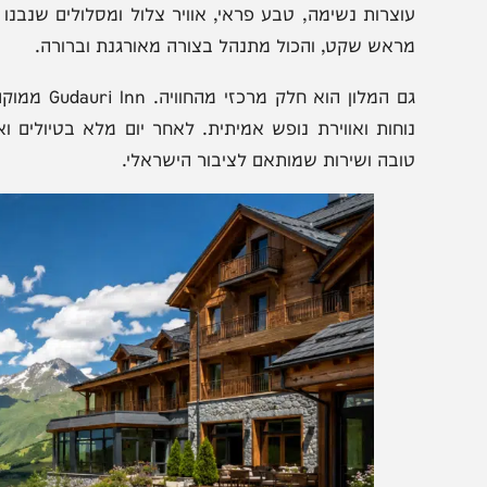
רוחות כשרות, טיולים מודרכים בעברית, אטרקציות, שבת מלא
מהלך החופשה נהנים האורחים מנופי הקווקז הפתוחים, טיולי 
וצרות נשימה, טבע פראי, אוויר צלול ומסלולים שנבנו במיוחד 
ראש שקט, והכול מתנהל בצורה מאורגנת וברורה.
גם המלון הוא חלק מרכז
וחות ואווירת נופש אמיתית. לאחר יום מלא בטיולים ואטרקציו
ובה ושירות שמותאם לציבור הישראלי.