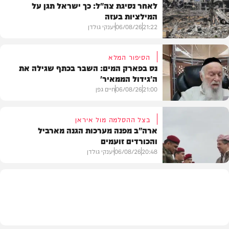
לאחר נסיגת צה"ל: כך ישראל תגן על
המילציות בעזה
21:22
06/08/26
יענקי גולדן
הסיפור המלא
נס בפארק המים: השבר בכתף שגילה את
ה'גידול הממאיר'
צבא וביטחון
21:00
06/08/26
חיים גפן
בצל ההסלמה מול איראן
ארה"ב מפנה מערכות הגנה מארביל
והכורדים זועמים
חדשות
20:48
06/08/26
יענקי גולדן
צבא וביטחון