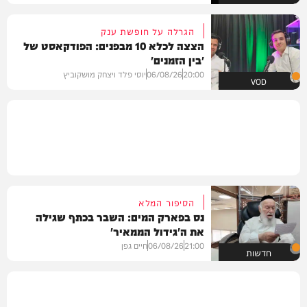
הגרלה על חופשת ענק
הצצה לכלא 10 מבפנים: הפודקאסט של
'בין הזמנים'
20:00
06/08/26
יוסי פלד ויצחק מושקוביץ
VOD
הסיפור המלא
נס בפארק המים: השבר בכתף שגילה
את ה'גידול הממאיר'
21:00
06/08/26
חיים גפן
חדשות