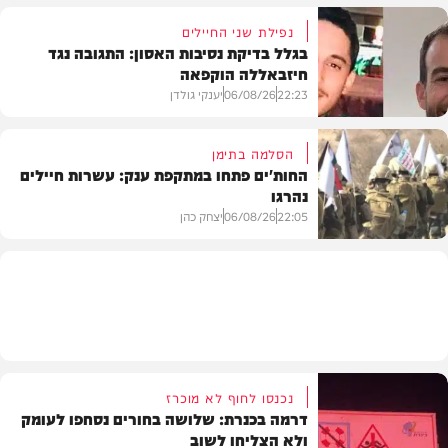
נפילת שני החיילים
בגלל בדיקת נסיבות האסון: התגובה נגד
חיזבאללה הוקפאה
בארץ
22:23
06/08/26
יענקי גולדן
הסלמה בתימן
החות'ים פתחו במתקפת ענק: עשרות חיילים
נהרגו
צבא וביטחון
22:05
06/08/26
יצחק כהן
בעולם
נכנסו לחוף לא מוכרז
דרמה בכנרת: שלושה בחורים נסחפו לעומק
ולא הצליחו לשוב