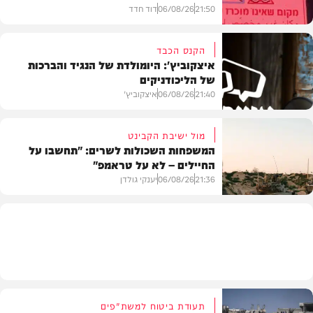
21:50
06/08/26
דוד חדד
הקנס הכבד
איצקוביץ': היומולדת של הנגיד והברכות
של הליכודניקים
בארץ
21:40
06/08/26
איצקוביץ'
מול ישיבת הקבינט
המשפחות השכולות לשרים: "תחשבו על
החיילים – לא על טראמפ"
חדשות
21:36
06/08/26
יענקי גולדן
צבא וביטחון
תעודת ביטוח למשת"פים