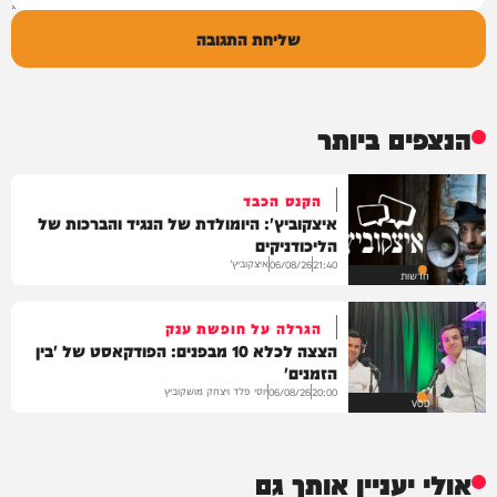
שליחת התגובה
הנצפים ביותר
הקנס הכבד
איצקוביץ': היומולדת של הנגיד והברכות של
הליכודניקים
איצקוביץ'
06/08/26
21:40
חדשות
הגרלה על חופשת ענק
הצצה לכלא 10 מבפנים: הפודקאסט של 'בין
הזמנים'
יוסי פלד ויצחק מושקוביץ
06/08/26
20:00
VOD
אולי יעניין אותך גם