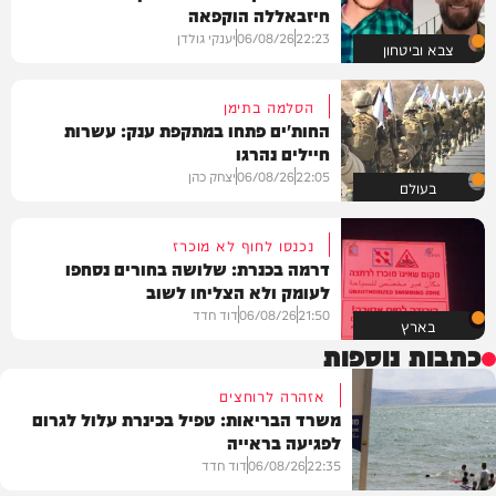
חיזבאללה הוקפאה
22:23
06/08/26
יענקי גולדן
צבא וביטחון
הסלמה בתימן
החות'ים פתחו במתקפת ענק: עשרות
חיילים נהרגו
22:05
06/08/26
יצחק כהן
בעולם
נכנסו לחוף לא מוכרז
דרמה בכנרת: שלושה בחורים נסחפו
לעומק ולא הצליחו לשוב
21:50
06/08/26
דוד חדד
בארץ
כתבות נוספות
אזהרה לרוחצים
משרד הבריאות: טפיל בכינרת עלול לגרום
לפגיעה בראייה
22:35
06/08/26
דוד חדד