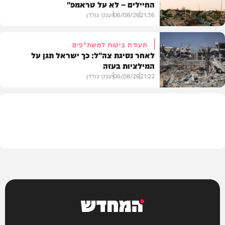
החיילים – לא על טראמפ"
חדשות
21:36
06/08/26
יענקי גולדן
תעודת ביטוח למשת"פים
לאחר נסיגת צה"ל: כך ישראל תגן על
המילציות בעזה
צבא וביטחון
21:22
06/08/26
יענקי גולדן
צבא וביטחון
המחדש