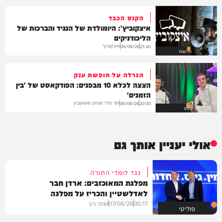
הקנס הכבד
איצקוביץ': היומולדת של הנגיד והברכות של
הליכודניקים
איצקוביץ'
06/08/26
21:40
חדשות
הגרלה על חופשת ענק
הצצה לכלא 10 מבפנים: הפודקאסט של 'בין
הזמנים'
יוסי פלד ויצחק מושקוביץ
06/08/26
20:00
VOD
אולי יעניין אותך גם
נגד לומדי התורה
מפלגת המאוכזבים: ארדן חבר
לאדלשטיין והכריז על מפלגה
00:17
07/08/26
שוקי כץ
פוליטי