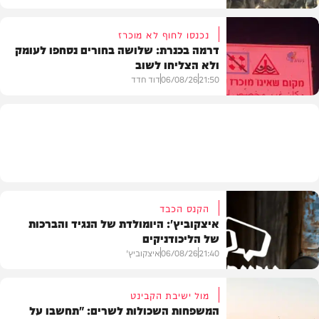
נכנסו לחוף לא מוכרז
דרמה בכנרת: שלושה בחורים נסחפו לעומק
ולא הצליחו לשוב
בעולם
21:50
06/08/26
דוד חדד
בארץ
הקנס הכבד
איצקוביץ': היומולדת של הנגיד והברכות
של הליכודניקים
21:40
06/08/26
איצקוביץ'
מול ישיבת הקבינט
המשפחות השכולות לשרים: "תחשבו על