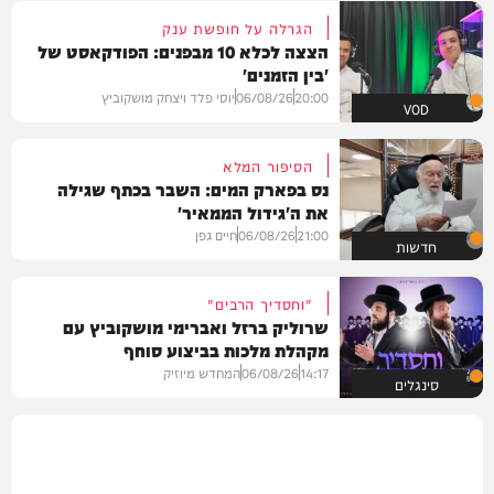
הגרלה על חופשת ענק
הצצה לכלא 10 מבפנים: הפודקאסט של
'בין הזמנים'
20:00
06/08/26
יוסי פלד ויצחק מושקוביץ
VOD
הסיפור המלא
נס בפארק המים: השבר בכתף שגילה
את ה'גידול הממאיר'
21:00
06/08/26
חיים גפן
חדשות
"וחסדיך הרבים"
שרוליק ברזל ואברימי מושקוביץ עם
מקהלת מלכות בביצוע סוחף
14:17
06/08/26
המחדש מיוזיק
סינגלים