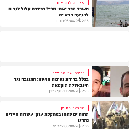
אזהרה לרוחצים
משרד הבריאות: טפיל בכינרת עלול לגרום
לפגיעה בראייה
בריאות
22:35
06/08/26
דוד חדד
בארץ
נפילת שני החיילים
בגלל בדיקת נסיבות האסון: התגובה נגד
חיזבאללה הוקפאה
22:23
06/08/26
יענקי גולדן
הסלמה בתימן
החות'ים פתחו במתקפת ענק: עשרות חיילים
נהרגו
צבא וביטחון
22:05
06/08/26
יצחק כהן