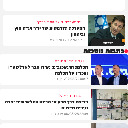
"המערכה השלישית בדרך"
ההערכה הדרמטית של יו"ר ועדת חוץ
וביטחון
09:52
06/08/26
שוקי כץ
חדשות
כתבות נוספות
נגד לומדי התורה
מפלגת המאוכזבים: ארדן חבר לאדלשטיין
והכריז על מפלגה
00:17
07/08/26
שוקי כץ
הסכנה הבאה?
פריצת דרך מדעית: הבינה המלאכותית יצרה
נגיפים חדשים
פוליטי
22:49
06/08/26
יצחק כהן