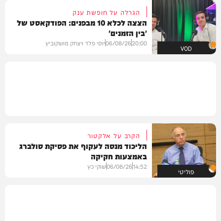
הגרלה על חופשת ענק
הצצה לכלא 10 מבפנים: הפודקאסט של
'בין הזמנים'
20:00
06/08/26
יוסי פלד ויצחק מושקוביץ
VOD
הקרב על אלקטור
הליכוד מנסה לעקוף את פסיקת סולברג
באמצעות חקיקה
14:52
06/08/26
שוקי כץ
פוליטי