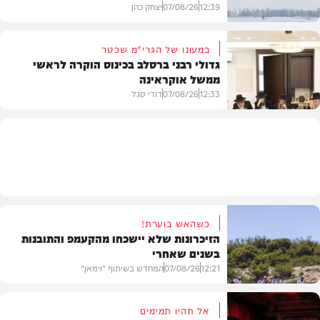
12:39
07/08/26
יצחק כהן
במעונו של הגרי"מ שכטר
גדולי רבני ברסלב בכינוס הוקרה לראשי
ממשל אוקראינה
בעולם
12:33
07/08/26
דודי סגל
חרדים
כשהאש בוערת!
הזיכרונות שלא יישכחו מהקעמפ והתובנות
בשנים שאחרי
12:21
07/08/26
המחדש בשיתוף "וימאן"
אל תהיו תמימים