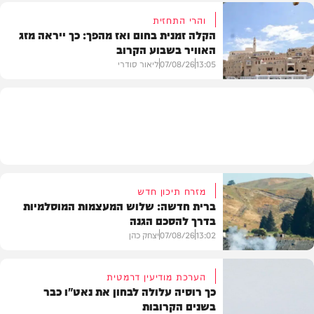
והרי התחזית
הקלה זמנית בחום ואז מהפך: כך ייראה מזג
האוויר בשבוע הקרוב
פוליטי
13:05
07/08/26
ליאור סודרי
מזג האוויר
מזרח תיכון חדש
ברית חדשה: שלוש המעצמות המוסלמיות
בדרך להסכם הגנה
13:02
07/08/26
יצחק כהן
הערכת מודיעין דרמטית
כך רוסיה עלולה לבחון את נאט"ו כבר
בשנים הקרובות
בעולם