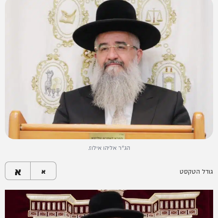
הג"ר אליהו אילוז.
א
גודל הטקסט
א