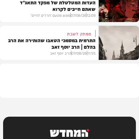
העדות המטלטלת של מפקד התאג"ד
שאתם חייבים לקרוא
וידאו
12:09
07/08/26
מוגש מטעם 'חרדים לחיים'
ממתק לשבת
התרמית במסמכי הטאבו שהותירה את הרב
בהלם | הרב יוסף זאב
דעות
11:55
07/08/26
הרב יוסף זאב
בית המדרש
המחדש