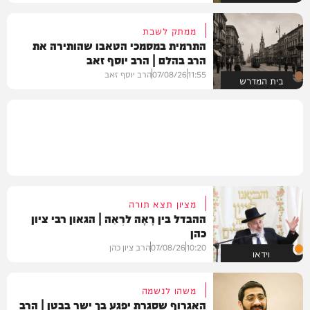
ממתק לשבת
התרמית במסמכי הטאבו שהותירה את
הרב בהלם | הרב יוסף זאב
11:55
07/08/26
הרב יוסף זאב
בית המדרש
מציון תצא תורה
ההבדל בין רָאָה לרְאֵה | הגאון רבי ציון
כהן
10:20
07/08/26
הרב ציון כהן
וידאו
משהו לנשמה
האגרוף שסגרת יפגע בך ישר בבטן | הרב