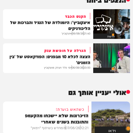
הקנס הכבד
איצקוביץ': היומולדת של הנגיד והברכות של
הליכודניקים
איצקוביץ'
06/08/26
21:40
חדשות
הגרלה על חופשת ענק
הצצה לכלא 10 מבפנים: הפודקאסט של 'בין
הזמנים'
יוסי פלד ויצחק מושקוביץ
06/08/26
20:00
VOD
אולי יעניין אותך גם
כשהאש בוערת!
הזיכרונות שלא יישכחו מהקעמפ
והתובנות בשנים שאחרי
12:21
07/08/26
המחדש בשיתוף "וימאן"
וידאו