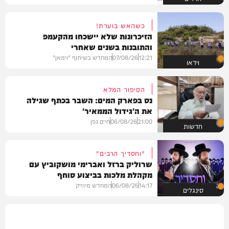
כשהאש בוערת!
הזיכרונות שלא יישכחו מהקעמפ
והתובנות בשנים שאחרי
12:21
07/08/26
המחדש בשיתוף "וימאן"
וידאו
הסיפור המלא
נס בפארק המים: השבר בכתף שגילה
את ה'גידול הממאיר'
21:00
06/08/26
חיים גפן
חדשות
"וחסדיך הרבים"
שרוליק ברזל ואברימי מושקוביץ עם
מקהלת מלכות בביצוע סוחף
14:17
06/08/26
המחדש מיוזיק
סינגלים