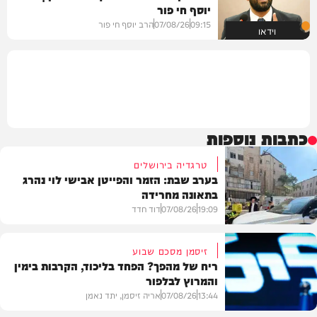
יוסף חי פור
09:15
07/08/26
הרב יוסף חי פור
וידאו
כתבות נוספות
טרגדיה בירושלים
בערב שבת: הזמר והפייטן אבישי לוי נהרג
בתאונה מחרידה
19:09
07/08/26
דוד חדד
זיסמן מסכם שבוע
ריח של מהפך? הפחד בליכוד, הקרבות בימין
והמרוץ לבלפור
בארץ
13:44
07/08/26
אריה זיסמן, יתד נאמן