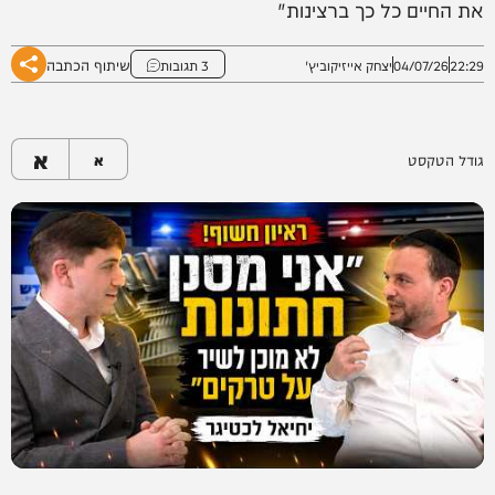
את החיים כל כך ברצינות"
שיתוף הכתבה
22:29
04/07/26
יצחק אייזיקוביץ'
3 תגובות
א
גודל הטקסט
א