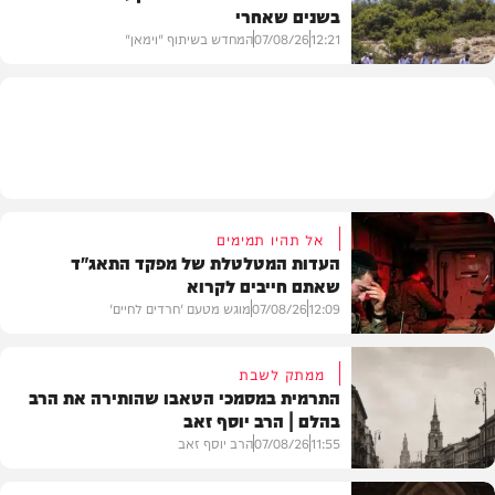
בשנים שאחרי
חרדים
12:21
07/08/26
המחדש בשיתוף "וימאן"
וידאו
אל תהיו תמימים
העדות המטלטלת של מפקד התאג"ד
שאתם חייבים לקרוא
12:09
07/08/26
מוגש מטעם 'חרדים לחיים'
ממתק לשבת
התרמית במסמכי הטאבו שהותירה את הרב
בהלם | הרב יוסף זאב
דעות
11:55
07/08/26
הרב יוסף זאב