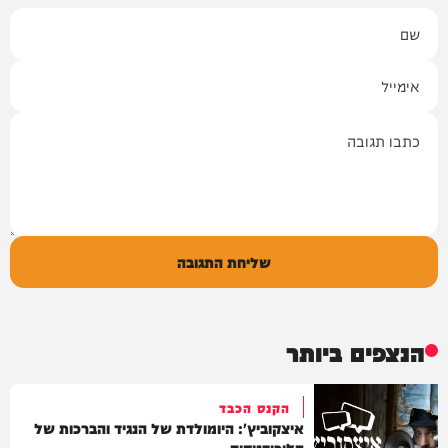
שם
אימייל
תגובה
שליחת התגובה
הנצפים ביותר
הקנס הכבד
איצקוביץ': היומולדת של הנגיד והברכות של
הליכודניקים