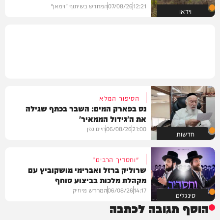
12:21
07/08/26
המחדש בשיתוף "וימאן"
וידאו
הסיפור המלא
נס בפארק המים: השבר בכתף שגילה
את ה'גידול הממאיר'
21:00
06/08/26
חיים גפן
חדשות
"וחסדיך הרבים"
שרוליק ברזל ואברימי מושקוביץ עם
מקהלת מלכות בביצוע סוחף
14:17
06/08/26
המחדש מיוזיק
סינגלים
הוסף תגובה לכתבה