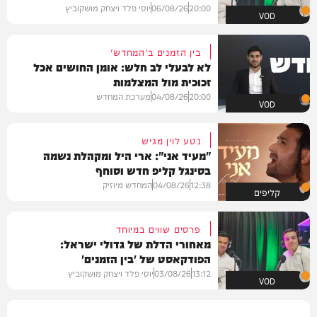
20:00
06/08/26
יוסי פלד ויצחק מושקוביץ
VOD
בין הזמנים ב'המחדש'
לא לבעלי לב חלש: אומן החושים אכל
זכוכית מול המצלמות
20:00
04/08/26
מערכת המחדש
VOD
נטע לוין מגיש
"מעיד אני": ארי היל ומקהלת נשמה
בסינגל קליפ חדש וסוחף
12:38
04/08/26
המחדש מיוזיק
קליפים
פרסים שווים במיוחד
מאחורי הדלת של גדולי ישראל:
הפודקאסט של 'בין הזמנים'
13:12
03/08/26
יוסי פלד ויצחק מושקוביץ
VOD