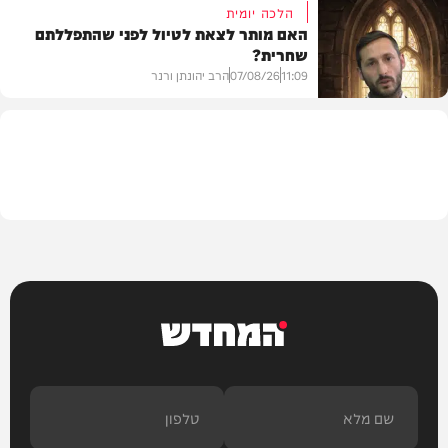
הלכה יומית
האם מותר לצאת לטיול לפני שהתפללתם
שחרית?
בית המדרש
11:09
07/08/26
הרב יהונתן ורנר
הלכה
המחדש