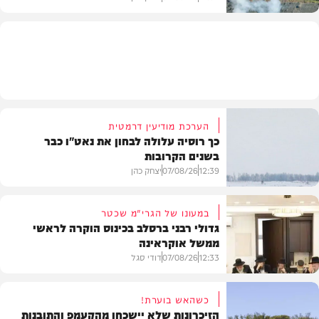
בעולם
הערכת מודיעין דרמטית
כך רוסיה עלולה לבחון את נאט"ו כבר
בשנים הקרובות
12:39
07/08/26
יצחק כהן
במעונו של הגרי"מ שכטר
גדולי רבני ברסלב בכינוס הוקרה לראשי
ממשל אוקראינה
בעולם
12:33
07/08/26
דודי סגל
כשהאש בוערת!
הזיכרונות שלא יישכחו מהקעמפ והתובנות