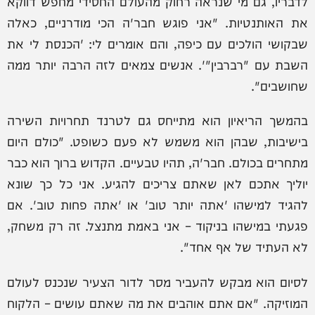
לדבריו, גם מי שנראה רחוק מהעולם החסידי מחפש דווקא
את האותנטיות. "אני פוגש חבר'ה הכי מודרניים, כאלה
שבקושי הולכים עם כיפה, והם אומרים לי: 'הכנסת לי את
השבת עם "רברבין"'. אנשים צמאים לזה הרבה יותר ממה
שחושבים".
בהמשך הריאיון הוא מתייחס גם לטרנד תחרויות השירה
בישיבות, שבהן הוא משמש לא פעם כשופט. "כולם היום
מתחרים בכולם. חבר'ה, תהיו טבעיים. הקדוש ברוך הוא כבר
יוליך אתכם לאן שאתם צריכים להגיע. אני כל כך שונא
להגיד למישהו 'אתה יותר טוב' או 'אתה פחות טוב'. אם
פגעתי במישהו בניקוד – אני באמת מתנצל. זה רק משחק,
לא העתיד של אף אחד".
לסיום הוא מבקש להעביר מסר לדור הצעיר שנכנס לעולם
המוזיקה. "אם אתם אוהבים את מה שאתם עושים – הלקוח