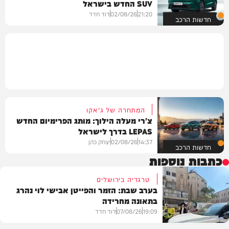
SUV החדש בישראל
21:20
02/08/26
דוד חדד
חדשות הרכב
המתחרה של ג'אקו
צ'רי מעלה הילוך: מותג הפרימיום החדש
LEPAS בדרך לישראל
14:37
02/08/26
יצחק כהן
חדשות הרכב
כתבות נוספות
טרגדיה בירושלים
בערב שבת: הזמר והפייטן אבישי לוי נהרג
בתאונה מחרידה
19:09
07/08/26
דוד חדד