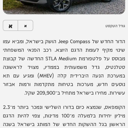
א
גודל הטקסט
א
הדור החדש של Jeep Compass הושק בישראל, ומביא עמו
שינוי מקיף לעומת הדגם היוצא. רכב הפנאי המשפחתי
מבוסס על פלטפורמת STLA Medium החדשה של קבוצת
סטלנטיס, גדל משמעותית בממדיו, מצויד לראשונה
במערכת הנעה היברידית קלה (MHEV) ומגיע עם תא
נוסעים חדש, מערכות בטיחות מתקדמות ורמות אבזור
עשירות. מחירו בישראל מתחיל ב־209,900 שקל.
הקומפאס, שנמצא כיום בדורו השלישי ונמכר ביותר מ־2.3
מיליון יחידות בלמעלה מ־100 מדינות, צפוי להיות הדגם
הראשון בגל ההשקות החדש של המותג בישראל בשנה