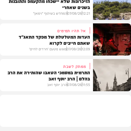
הזיכרונות שלא יישכחו מהקעמפ והתובנות
בשנים שאחרי
12:21
07/08/26
המחדש בשיתוף "וימאן"
אל תהיו תמימים
העדות המטלטלת של מפקד התאג"ד
שאתם חייבים לקרוא
וידאו
12:09
07/08/26
מוגש מטעם 'חרדים לחיים'
ממתק לשבת
התרמית במסמכי הטאבו שהותירה את הרב
בהלם | הרב יוסף זאב
דעות
11:55
07/08/26
הרב יוסף זאב
בית המדרש