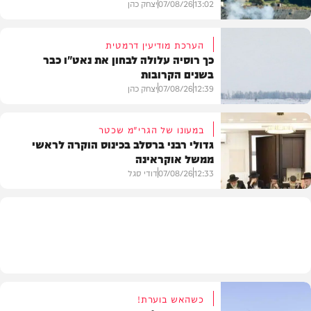
13:02
07/08/26
יצחק כהן
הערכת מודיעין דרמטית
כך רוסיה עלולה לבחון את נאט"ו כבר
בשנים הקרובות
בעולם
12:39
07/08/26
יצחק כהן
במעונו של הגרי"מ שכטר
גדולי רבני ברסלב בכינוס הוקרה לראשי
ממשל אוקראינה
בעולם
12:33
07/08/26
דודי סגל
חרדים
כשהאש בוערת!