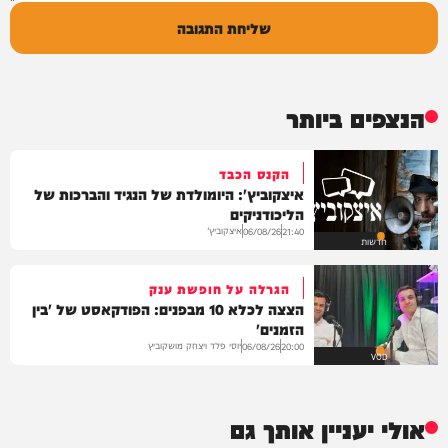
שליחת התגובה
הנצפים ביותר
הקנס הכבד
איצקוביץ': היומולדת של הנגיד והברכות של
הליכודניקים
איצקוביץ'
06/08/26
21:40
חדשות
הגרלה על חופשת ענק
הצצה לכלא 10 מבפנים: הפודקאסט של 'בין
הזמנים'
יוסי פלד ויצחק מושקוביץ
06/08/26
20:00
VOD
אולי יעניין אותך גם