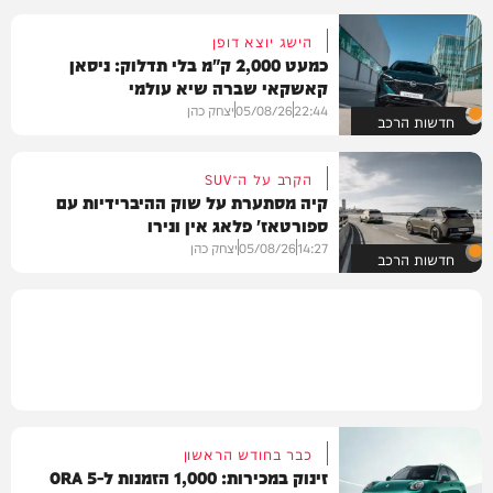
הישג יוצא דופן
כמעט 2,000 ק"מ בלי תדלוק: ניסאן
קאשקאי שברה שיא עולמי
22:44
05/08/26
יצחק כהן
חדשות הרכב
הקרב על ה־SUV
קיה מסתערת על שוק ההיברידיות עם
ספורטאז' פלאג אין ונירו
14:27
05/08/26
יצחק כהן
חדשות הרכב
כבר בחודש הראשון
זינוק במכירות: 1,000 הזמנות ל-ORA 5