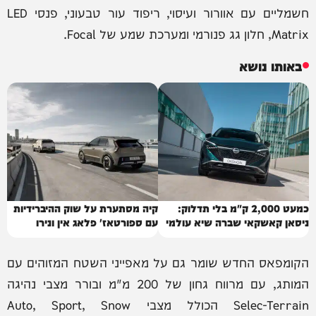
חשמליים עם אוורור ועיסוי, ריפוד עור טבעוני, פנסי LED
Matrix, חלון גג פנורמי ומערכת שמע של Focal.
באותו נושא
כמעט 2,000 ק"מ בלי תדלוק:
קיה מסתערת על שוק ההיברידיות
ניסאן קאשקאי שברה שיא עולמי
עם ספורטאז' פלאג אין ונירו
הקומפאס החדש שומר גם על מאפייני השטח המזוהים עם
המותג, עם מרווח גחון של 200 מ"מ ובורר מצבי נהיגה
Selec-Terrain הכולל מצבי Auto, Sport, Snow