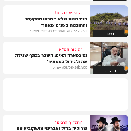
כשהאש בוערת!
הזיכרונות שלא יישכחו מהקעמפ
והתובנות בשנים שאחרי
12:21
07/08/26
המחדש בשיתוף "וימאן"
וידאו
הסיפור המלא
נס בפארק המים: השבר בכתף שגילה
את ה'גידול הממאיר'
21:00
06/08/26
חיים גפן
חדשות
"וחסדיך הרבים"
שרוליק ברזל ואברימי מושקוביץ עם