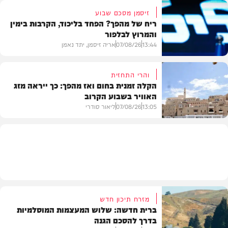
זיסמן מסכם שבוע
ריח של מהפך? הפחד בליכוד, הקרבות בימין
והמרוץ לבלפור
בארץ
13:44
07/08/26
אריה זיסמן, יתד נאמן
והרי התחזית
הקלה זמנית בחום ואז מהפך: כך ייראה מזג
האוויר בשבוע הקרוב
פוליטי
13:05
07/08/26
ליאור סודרי
מזג האוויר
מזרח תיכון חדש
ברית חדשה: שלוש המעצמות המוסלמיות
בדרך להסכם הגנה