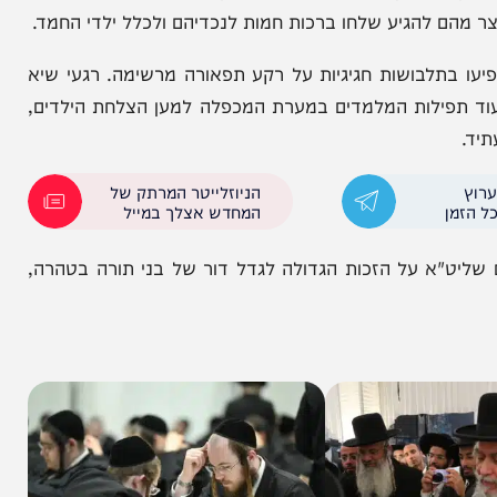
 שליט"א, מרן הגאב"ד הגאון הגדול רבי שלמה ידידיה
בי יוסף שלוש שליט"א, הגאון רבי משה פנירי שליט"א,
הם להגיע שלחו ברכות חמות לנכדיהם ולכלל ילדי החמד.
בושות חגיגיות על רקע תפאורה מרשימה. רגעי שיא
פילות המלמדים במערת המכפלה למען הצלחת הילדים,
הניוזלייטר המרתק של
המחדש אצלך במייל
א על הזכות הגדולה לגדל דור של בני תורה בטהרה,