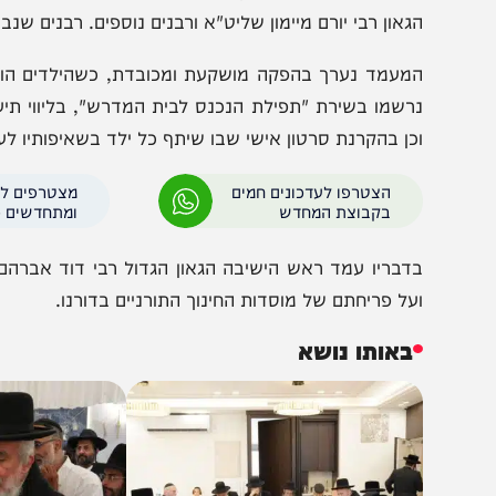
ין המשתתפים נמנו ראש הישיבה הגאון הגדול רבי דוד אברהם
עפראני שליט"א, הגאון הגדול רבי דוד עטיה שליט"א, הגאון ר
גאון רבי יורם מיימון שליט"א ורבנים נוספים. רבנים שנבצר מ
מעמד נערך בהפקה מושקעת ומכובדת, כשהילדים הופיעו בתל
רשמו בשירת "תפילת הנכנס לבית המדרש", בליווי תיעוד ת
כן בהקרנת סרטון אישי שבו שיתף כל ילד בשאיפותיו לעתיד.
הצטרפו לעדכונים חמים
מצטרפים לערוץ
בקבוצת המחדש
ומתחדשים כל הזמן
דבריו עמד ראש הישיבה הגאון הגדול רבי דוד אברהם שליט"
על פריחתם של מוסדות החינוך התורניים בדורנו.
באותו נושא