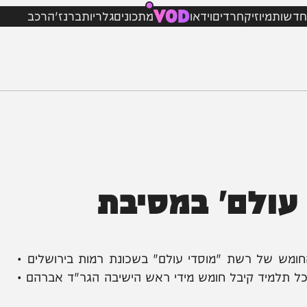
VOD
מיוזיק
חרדים
וידאו
מתכונים
גלריות
ברנז'ה
רכב
ולם' במסיבת
של רשת "מוסדי עולם" בשכונת רמות בירושלים •
יד קיבל חומש מידי ראש הישיבה הגר"ד אברהם •