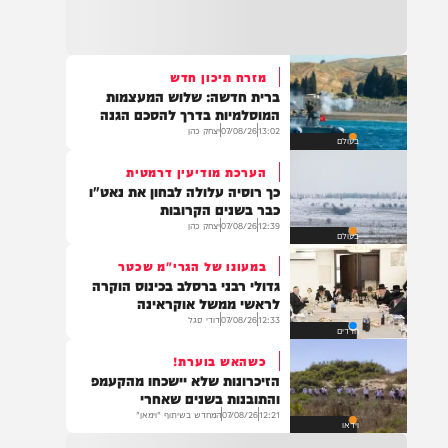
22:32
בהמשך להחייאה שבוצעה בבני ברק: הציבור
מתבקש להתפלל עבור הפעוט צבי בן שיינא
לרפואה שלמה
מזרח תיכון חדש
ברית חדשה: שלוש המעצמות
21:32
המוסלמיות בדרך להסכם הגנה
בין הזמנים: שלושה בחורי ישיבות חולצו
13:02
07/08/26
יצחק כהן
בעולם
מהכינרת לאחר שנסחפו לעומק האגם, בחוף
בלתי מוכרז כשהם על גבי אביזר ציפה.
הערכת מודיעין דרמטית
כך רוסיה עלולה לבחון את נאט"ו
כבר בשנים הקרובות
12:39
07/08/26
יצחק כהן
בעולם
21:31
בני ברק: חובשים ופראמדיקים של ארגון הצלה
במעונו של הגרי"מ שכטר
מבצעים פעולות החייאה על תינוק כבן שנה וחצי
גדולי רבני ברסלב בכינוס הוקרה
לאחר שנחנק משקית.
לראשי ממשל אוקראינה
12:33
07/08/26
דודי סגל
חרדים
כשהאש בוערת!
19:03