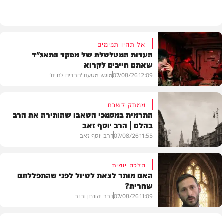
וידאו
אל תהיו תמימים
העדות המטלטלת של מפקד התאג"ד
שאתם חייבים לקרוא
12:09
07/08/26
מוגש מטעם 'חרדים לחיים'
ממתק לשבת
התרמית במסמכי הטאבו שהותירה את הרב
בהלם | הרב יוסף זאב
דעות
11:55
07/08/26
הרב יוסף זאב
הלכה יומית
האם מותר לצאת לטיול לפני שהתפללתם
שחרית?
בית המדרש
11:09
07/08/26
הרב יהונתן ורנר