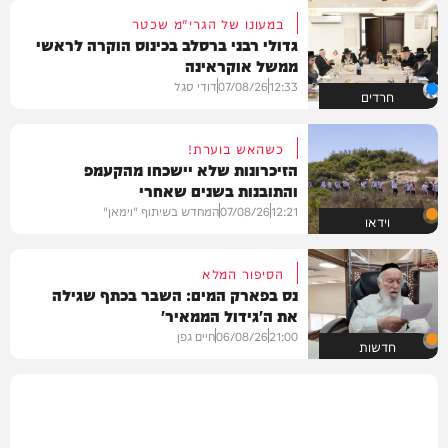
במעונו של הגרי"מ שכטר
גדולי רבני ברסלב בכינוס הוקרה לראשי
ממשל אוקראינה
12:33
07/08/26
דודי סגל
חרדים
כשהאש בוערת!
הזיכרונות שלא יישכחו מהקעמפ
והתובנות בשנים שאחרי
12:21
07/08/26
המחדש בשיתוף "וימאן"
וידאו
הסיפור המלא
נס בפארק המים: השבר בכתף שגילה
את ה'גידול הממאיר'
21:00
06/08/26
חיים גפן
חדשות