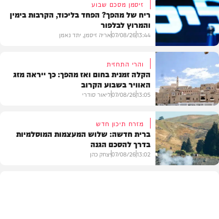
זיסמן מסכם שבוע
ריח של מהפך? הפחד בליכוד, הקרבות בימין
והמרוץ לבלפור
13:44
07/08/26
אריה זיסמן, יתד נאמן
והרי התחזית
הקלה זמנית בחום ואז מהפך: כך ייראה מזג
האוויר בשבוע הקרוב
פוליטי
13:05
07/08/26
ליאור סודרי
מזרח תיכון חדש
ברית חדשה: שלוש המעצמות המוסלמיות
בדרך להסכם הגנה
מזג האוויר
13:02
07/08/26
יצחק כהן
בעולם