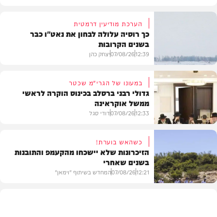
הערכת מודיעין דרמטית
כך רוסיה עלולה לבחון את נאט"ו כבר
בשנים הקרובות
12:39
07/08/26
יצחק כהן
במעונו של הגרי"מ שכטר
גדולי רבני ברסלב בכינוס הוקרה לראשי
ממשל אוקראינה
בעולם
12:33
07/08/26
דודי סגל
כשהאש בוערת!
הזיכרונות שלא יישכחו מהקעמפ והתובנות
בשנים שאחרי
חרדים
12:21
07/08/26
המחדש בשיתוף "וימאן"