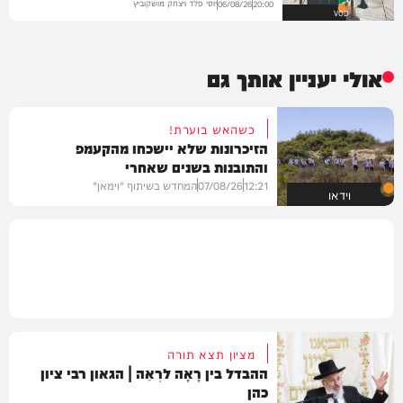
יוסי פלד ויצחק מושקוביץ
06/08/26
20:00
VOD
אולי יעניין אותך גם
כשהאש בוערת!
הזיכרונות שלא יישכחו מהקעמפ
והתובנות בשנים שאחרי
12:21
07/08/26
המחדש בשיתוף "וימאן"
וידאו
מציון תצא תורה
ההבדל בין רָאָה לרְאֵה | הגאון רבי ציון
כהן