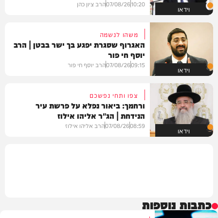
10:20
07/08/26
הרב ציון כהן
וידאו
משהו לנשמה
האגרוף שסגרת יפגע בך ישר בבטן | הרב
יוסף חי פור
09:15
07/08/26
הרב יוסף חי פור
וידאו
צפו ותחי נפשכם
ורחמך: ביאור נפלא על פרשת עיר
הנידחת | הג"ר אליהו אילוז
08:59
07/08/26
הרב אליהו אילוז
וידאו
כתבות נוספות