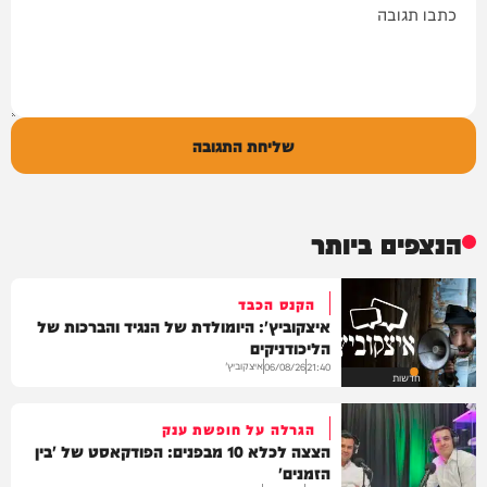
שליחת התגובה
הנצפים ביותר
הקנס הכבד
איצקוביץ': היומולדת של הנגיד והברכות של
הליכודניקים
איצקוביץ'
06/08/26
21:40
חדשות
הגרלה על חופשת ענק
הצצה לכלא 10 מבפנים: הפודקאסט של 'בין
הזמנים'