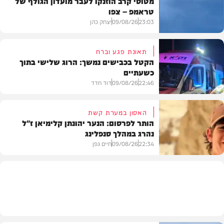
מטוסי קרב הוזנקו לעבר מועדון הגולף של
טראמפ – צפו
23:03
09/08/26
יצחק כהן
תאונת פגע וברח
הקטל בכבישים נמשך: הרוג שלישי בתוך
כשעתיים
וידאו
22:46
09/08/26
דוד חדד
האסון במערת קשת
הותר לפרסום: הנער יהונתן קלימיאן ז"ל
נהרג במהלך סנפלינג
בארץ
22:34
09/08/26
חיים גפן
חרדים