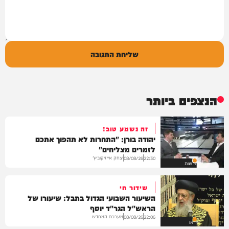
שליחת התגובה
הנצפים ביותר
זה נשמע טוב!
יהודה בורן: "התחרות לא תהפוך אתכם
לזמרים מצליחים"
יצחק אייזיקוביץ'
08/08/26
22:30
חדשות
שידור חי
השיעור השבועי הגדול בתבל: שיעורו של
הראש"ל הגר"ד יוסף
מערכת המחדש
08/08/26
22:06
וידאו