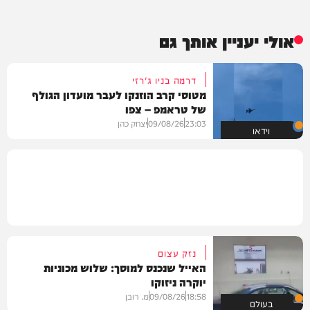
אולי יעניין אותך גם
דרמה בניו ג'רזי
מטוסי קרב הוזנקו לעבר מועדון הגולף
של טראמפ – צפו
23:03
09/08/26
יצחק כהן
וידאו
נזק עצום
האייל שנכנס למוסך: שלוש מכוניות
יוקרה ניזוקו
18:58
09/08/26
מ. רובן
בעולם