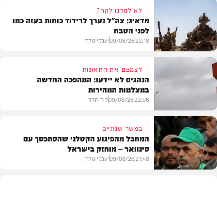
לא למדנו לקח?
מדאיג: צה"ל נערך לרידוד כוחות בעזה כמו
לפני הטבח
22:18
09/08/26
יענקי גולדן
לצמצם את התאונות
הנהגים לא יידעו: המהפכה החדשה
במצלמות המהירות
צבא וביטחון
22:06
09/08/26
דוד חדד
במשך שנתיים
המחבל מהפיגוע הקטלני שהסתכסך עם
סינוואר – מוחזק בישראל
משטרה
21:48
09/08/26
יענקי גולדן
צבא וביטחון