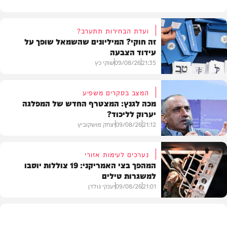
ועדת הבחירות תתערב?
זה חוקי? המיליונים שהשמאל שופך על
עידוד הצבעה
21:35
09/08/26
שוקי כץ
המצב בסקרים משפיע
מכה לגנץ: המצטרף החדש של המפלגה
יערוק לליכוד?
פוליטי
21:12
09/08/26
יצחק מושקוביץ
נערכים לעימות אזורי
המהפך בצי האמריקני: 19 צוללות יוסבו
למשגרות טילים
פוליטי
21:01
09/08/26
יענקי גולדן