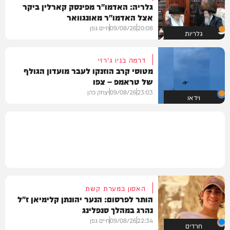
גלריה: האדמו"ר מפינסק קארלין ביקר
אצל האדמו"ר מאונגוואר
20:08
09/08/26
חיים גפן
גלריות
דרמה בניו ג'רזי
מטוסי קרב הוזנקו לעבר מועדון הגולף
של טראמפ – צפו
23:03
09/08/26
יצחק כהן
וידאו
האסון במערת קשת
הותר לפרסום: הנער יהונתן קלימיאן ז"ל
נהרג במהלך סנפלינג
22:34
09/08/26
חיים גפן
חרדים