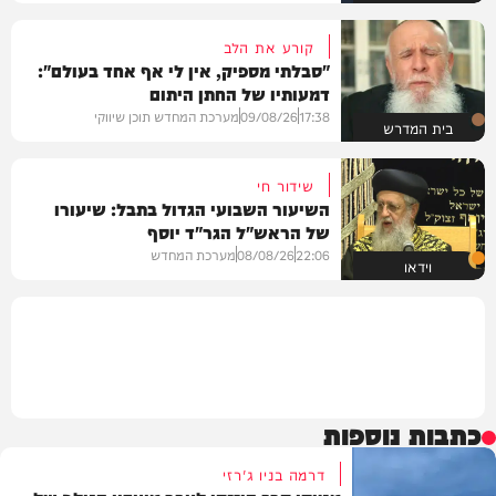
קורע את הלב
"סבלתי מספיק, אין לי אף אחד בעולם":
דמעותיו של החתן היתום
17:38
09/08/26
מערכת המחדש תוכן שיווקי
בית המדרש
שידור חי
השיעור השבועי הגדול בתבל: שיעורו
של הראש"ל הגר"ד יוסף
22:06
08/08/26
מערכת המחדש
וידאו
כתבות נוספות
דרמה בניו ג'רזי