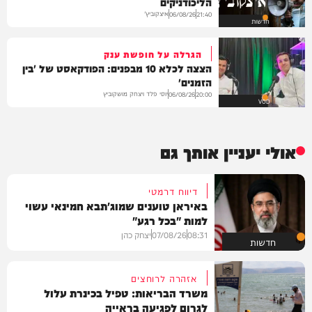
הליכודניקים
איצקוביץ'
06/08/26
21:40
חדשות
הגרלה על חופשת ענק
הצצה לכלא 10 מבפנים: הפודקאסט של 'בין
הזמנים'
יוסי פלד ויצחק מושקוביץ
06/08/26
20:00
VOD
אולי יעניין אותך גם
דיווח דרמטי
באיראן טוענים שמוג'תבא חמינאי עשוי
למות "בכל רגע"
08:31
07/08/26
יצחק כהן
חדשות
אזהרה לרוחצים
משרד הבריאות: טפיל בכינרת עלול
לגרום לפגיעה בראייה