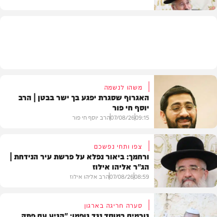
וידאו
משהו לנשמה
האגרוף שסגרת יפגע בך ישר בבטן | הרב
יוסף חי פור
09:15
07/08/26
הרב יוסף חי פור
צפו ותחי נפשכם
ורחמך: ביאור נפלא על פרשת עיר הנידחת |
הג"ר אליהו אילוז
וידאו
08:59
07/08/26
הרב אליהו אילוז
סערה חריגה בארגון
גורמים במוסד נגד גופמן: "הגיע עם פתק