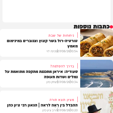
כתבות נוספות
ניחוחות של שבת
טורטיה-רול בשר קצוץ וצנוברים במינימום
מאמץ
10:54
07/08/26
פנינה לוי
בדרך להסלמה?
סעודיה: איראן מתכננת מתקפה מתואמת על
נמלים ושדות תעופה
מתכונים
10:34
07/08/26
יצחק כהן
מציון תצא תורה
ההבדל בין רָאָה לרְאֵה | הגאון רבי ציון כהן
בעולם
10:20
07/08/26
הרב ציון כהן