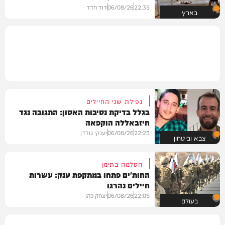
22:35
06/08/26
דוד חדד
בארץ
נפילת שני החיילים
בגלל בדיקת נסיבות האסון: התגובה נגד
חיזבאללה הוקפאה
22:23
06/08/26
יענקי גולדן
צבא וביטחון
הסלמה בתימן
החות'ים פתחו במתקפת ענק: עשרות
חיילים נהרגו
22:05
06/08/26
יצחק כהן
בעולם