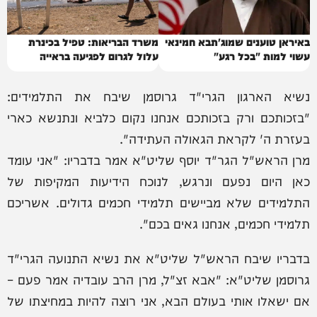
באיראן טוענים שמוג'תבא חמינאי
משרד הבריאות: טפיל בכינרת
עשוי למות "בכל רגע"
עלול לגרום לפגיעה בראייה
נשיא הארגון הגרי"ד גרוסמן שיבח את התלמידים:
"בזכותכם ורק בזכותכם אנחנו נקום כלביא ונתנשא כארי
בעזרת ה' לקראת הגאולה העתידה".
מרן הראש"ל הגר"ד יוסף שליט"א אמר בדבריו: "אני עומד
כאן היום נפעם ונרגש, לנוכח הידיעות המקיפות של
התלמידים שלא מביישים תלמידי חכמים גדולים. אשריכם
תלמידי חכמים, אנחנו גאים בכם".
בדבריו שיבח הראש"ל שליט"א את נשיא התנועה הגרי"ד
גרוסמן שליט"א: "אבא זצ"ל, מרן הרב עובדיה אמר פעם –
אם ישאלו אותי בעולם הבא, אני רוצה להיות במחיצתו של