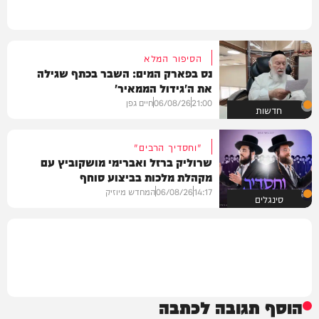
הסיפור המלא
נס בפארק המים: השבר בכתף שגילה
את ה'גידול הממאיר'
21:00
06/08/26
חיים גפן
חדשות
"וחסדיך הרבים"
שרוליק ברזל ואברימי מושקוביץ עם
מקהלת מלכות בביצוע סוחף
14:17
06/08/26
המחדש מיוזיק
סינגלים
הוסף תגובה לכתבה