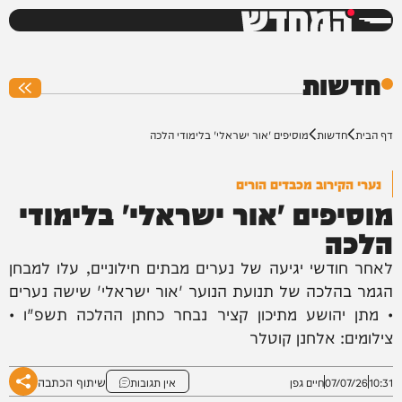
המחדש
0%
חדשות
דף הבית
חדשות
מוסיפים 'אור ישראלי' בלימודי הלכה
נערי הקירוב מכבדים הורים
מוסיפים 'אור ישראלי' בלימודי
הלכה
לאחר חודשי יגיעה של נערים מבתים חילוניים, עלו למבחן
הגמר בהלכה של תנועת הנוער 'אור ישראלי' שישה נערים
• מתן יהושע מתיכון קציר נבחר כחתן ההלכה תשפ"ו •
צילומים: אלחנן קוטלר
שיתוף הכתבה
10:31
07/07/26
חיים גפן
אין תגובות