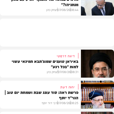
מנתניהו?"
וידאו
08:44
07/08/26
יצחק כהן
צבא וביטחון
דיווח דרמטי
באיראן טוענים שמוג'תבא חמינאי עשוי
למות "בכל רגע"
08:31
07/08/26
יצחק כהן
יחוה דעת
פרשת ראה: סוד עונג שבת ושמחת יום טוב |
הגר"ד יוסף
חדשות
08:25
07/08/26
רבי דוד יוסף