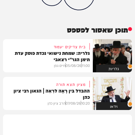
תוכן שאסור לפספס
בית צדיקים יעמוד
גלריה: שמחת נישואי נכדת פוסק עדת
תימן הגר"י רצאבי
11:00
05/08/26
חיים גפן
גלריות
מציון תצא תורה
ההבדל בין רָאָה לרְאֵה | הגאון רבי ציון
כהן
10:20
07/08/26
הרב ציון כהן
וידאו