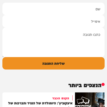
שם
אימייל
תגובה
שליחת התגובה
הנצפים ביותר
הקנס הכבד
איצקוביץ': היומולדת של הנגיד והברכות של