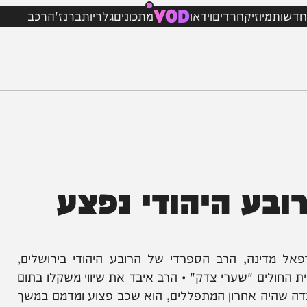
VOD
מיוזיק
חרדים
וידאו
מתכונים
גלריות
ברנז'ה
רכב
ע היהודי נפצע
נה, הרב הספרדי של הרובע היהודי בירושלים,
ם "שערי צדק" • הרב איבד את שיווי משקלו בתום