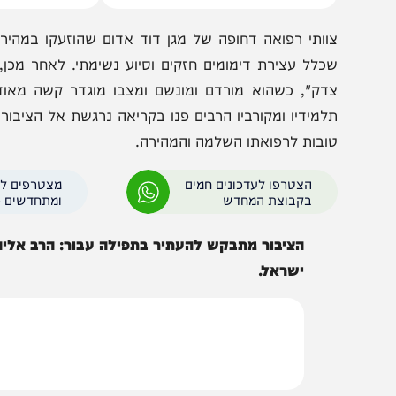
עוטה טבעה בבריכה פרטית
סימן את היורש: האמי
אשקלון – מצבה אנוש
של טראמפ בחדר הסג
וותי רפואה דחופה של מגן דוד אדום שהוזעקו במהירות לזיר
כלל עצירת דימומים חזקים וסיוע נשימתי. לאחר מכן, הוא פ
דק", כשהוא מורדם ומונשם ומצבו מוגדר קשה מאוד ויציב
למידיו ומקורביו הרבים פנו בקריאה נרגשת אל הציבור הרחב 
ובות לרפואתו השלמה והמהירה.
הצטרפו לעדכונים חמים
מצטרפים לערוץ
בקבוצת המחדש
ומתחדשים כל הזמן
הציבור מתבקש להעתיר בתפילה עבור: הרב אליהו רפאל
ישראל.