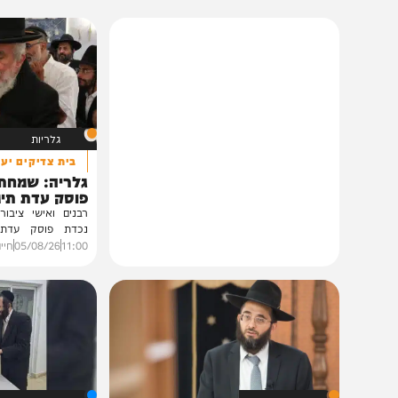
תוכן שאסור לפספס
גלריות
בית צדיקים יעמוד
גלריה: שמחת נישואי
פוסק עדת תימן הגר"
רבנים ואישי ציבור השתתפ
נכדת פוסק עדת תימן, ה
רצאבי,...
11:00
05/08/26
חיים גפן
0