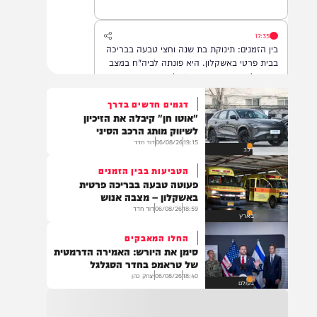
לרחמי שמים מרובים
17:35
בין הזמנים: תינוקת בת שנה וחצי טבעה בבריכה
בבית פרטי באשקלון. היא פונתה לביה"ח במצב
אנוש, לאחר שבוצעו בה פעולות החייאה
דגמים חדשים בדרך
"אוטו חן" קיבלה את הזיכיון
16:07
לשיווק מותג הרכב הסיני
תושב מזרח ירושלים בן 25, טרזן חמאד, נעצר
19:15
06/08/26
דוד חדד
רכב
היום (חמישי) לאחר שאיים ברצח על ח"כ צבי
סוכות
הטביעות בבין הזמנים
פעוטה טבעה בבריכה פרטית
באשקלון – מצבה אנוש
18:59
06/08/26
דוד חדד
15:34
בארץ
ביה"ח רמב״ם: בשורות טובות: התייצב מצבם של
החלו המאבקים
ארבעת הפצועים קשה בתקרית אתמול בלבנון,
סימן את היורש: האמירה הדרמטית
אחד מהם שב לתקשר עם המשפחה
של טראמפ בחדר הסגלגל
18:40
06/08/26
יצחק כהן
בעולם