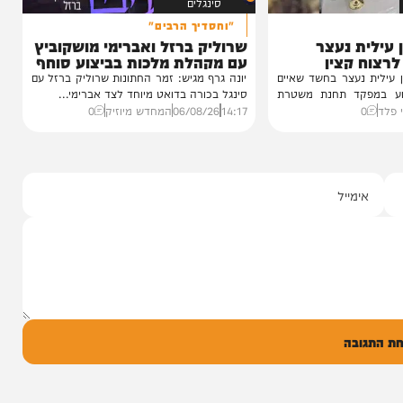
סינגלים
"וחסדיך הרבים"
 נעצר
שרוליק ברזל ואברימי מושקוביץ
קצין
עם מקהלת מלכות בביצוע סוחף
נעצר בחשד שאיים
יונה גרף מגיש: זמר החתונות שרוליק ברזל עם
ד תחנת משטרת
סינגל בכורה בדואט מיוחד לצד אברימי...
14:17
06/08/26
המחדש מיוזיק
0
ל