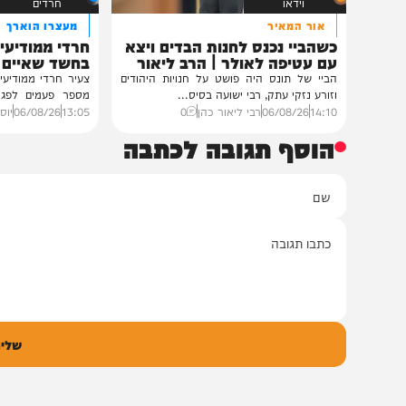
וידאו
חרדים
אור המאיר
מעצרו הוארך
כשהביי נכנס לחנות הבדים ויצא
חרדי ממודיעין עילית
עם עטיפה לאולר | הרב ליאור
בחשד שאיים לרצוח 
כהן
משטרה
הביי של תונס היה פושט על חנויות היהודים
צעיר חרדי ממודיעין עילית 
וזורע נזקי עתק, רבי ישועה בסיס...
מספר פעמים לפגוע במפק
בני...
14:10
06/08/26
רבי ליאור כהן
0
13:05
06/08/26
יוסי פלד
0
הוסף תגובה לכתבה
ם
אימיי
גובה