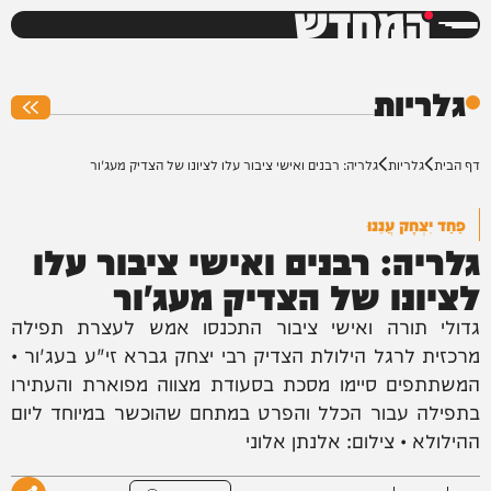
המחדש
0%
גלריות
דף הבית
גלריות
גלריה: רבנים ואישי ציבור עלו לציונו של הצדיק מעג'ור
פַחַד יִצְחָק עֲנֵנוּ
גלריה: רבנים ואישי ציבור עלו
לציונו של הצדיק מעג'ור
גדולי תורה ואישי ציבור התכנסו אמש לעצרת תפילה
מרכזית לרגל הילולת הצדיק רבי יצחק גברא זי"ע בעג'ור •
המשתתפים סיימו מסכת בסעודת מצווה מפוארת והעתירו
בתפילה עבור הכלל והפרט במתחם שהוכשר במיוחד ליום
ההילולא • צילום: אלנתן אלוני