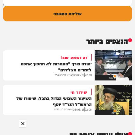
שליחת התגובה
הנצפים ביותר
זה נשמע טוב!
יהודה בורן: "התחרות לא תהפוך אתכם
לזמרים מצליחים"
יצחק אייזיקוביץ'
08/08/26
22:30
חדשות
שידור חי
השיעור השבועי הגדול בתבל: שיעורו של
הראש"ל הגר"ד יוסף
מערכת המחדש
08/08/26
22:06
וידאו
אולי יעניין אותך גם