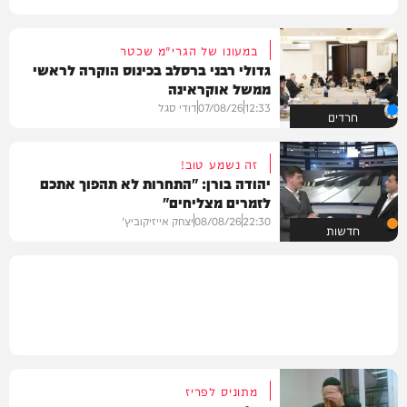
במעונו של הגרי"מ שכטר
גדולי רבני ברסלב בכינוס הוקרה לראשי
ממשל אוקראינה
12:33
07/08/26
דודי סגל
חרדים
זה נשמע טוב!
יהודה בורן: "התחרות לא תהפוך אתכם
לזמרים מצליחים"
22:30
08/08/26
יצחק אייזיקוביץ'
חדשות
מתוניס לפריז