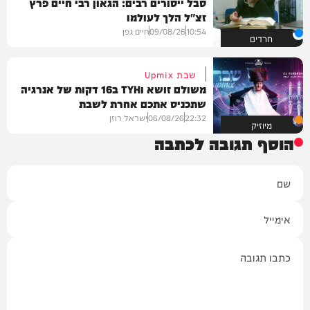
סבל ייסורים רבים: הגאון רבי חיים פרץ
זצ"ל הלך לעולמו
10:54
09/08/26
חיים גפן
חרדים
שבת Upmix
משולם זושא וTYH ב16 דקות של אנרגיה
שתכניס אתכם אחרת לשבת
22:32
06/08/26
ישראל רוזן
מיוזיק
הוסף תגובה לכתבה
שם
אימייל
תגובה