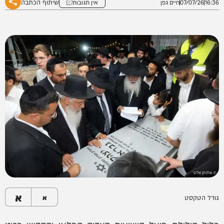
שיתוף הכתבה
16:36
07/07/26
חיים גפן
אין תגובות
א
גודל הטקסט
א