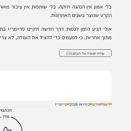
בחירת שליחיו. הרי גם לכנסת אנחנו הולכים להצביע. אם הציבו
ציגים שכולם קיבלו את ברכתם ואישורם של גדולי הדור?
סופו של דבר, השאלה איננה מי יישב בכיסא כזה או אחר. הש
כולל, לבחור בישיבה, לאב למשפחה גדולה ולאלפי מצביעים 
תורה, להרגיש שהקול שלהם באמת נשמע.
לי אמון אין הנהגה חזקה. בלי שותפות אין ציבור מאוחד. 
קרע שנוצר בשנים האחרונות.
ולי הגיע הזמן לנסות דרך חדשה ולקיים פריימריז בתוך המ
תוך אחריות, כי לפעמים כדי להציל את העגלה, לא צריך להחל
שלח תגובה על הכתבה