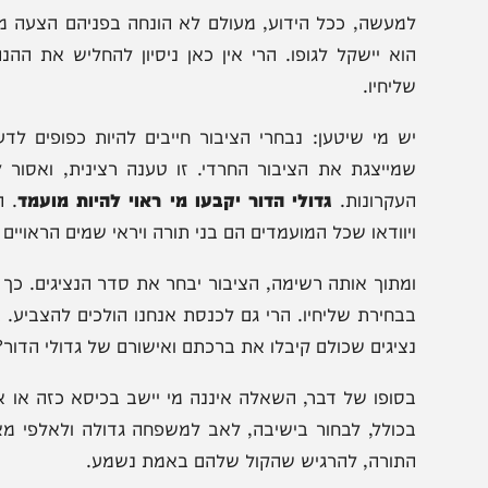
בוודאי שלא כדי לערער על דעתם של גדולי הדור.
ני האחרון שאומר צריכים לפטר את כל חברי הכנסת החרדים
בורים שעליהם להמשיך – מי אני שאחלוק על החלטתם. אב
גדולי התורה.
מעשה, ככל הידוע, מעולם לא הונחה בפניהם הצעה מסודרת לקי
וא יישקל לגופו. הרי אין כאן ניסיון להחליש את ההנהגה ה
ליחיו.
ש מי שיטען: נבחרי הציבור חייבים להיות כפופים לדעת ת
מייצגת את הציבור החרדי. זו טענה רצינית, ואסור לזלזל
עקרונות.
גדולי הדור יקבעו מי ראוי להיות מועמד
. הם ירכ
יוודאו שכל המועמדים הם בני תורה ויראי שמים הראויים לשליחו
מתוך אותה רשימה, הציבור יבחר את סדר הנציגים. כך נשמר