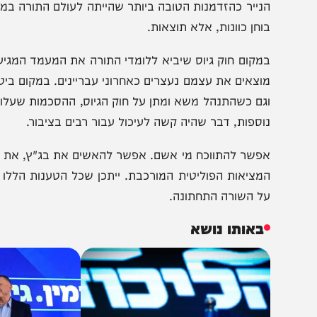
חרדי.
משך שנים נאמר לנו: תנו אמון. שלוחי דרבנן ידאגו לעולם 
נייר כהזדמנות הטובה ביותר שהייתה לעולם התורה במשך שנים
וחן כוונות, אלא תוצאות.
מקום חוק גיוס שיביא ללומדי התורה את המעמד המגיע להם, ל
וצאים את עצמם נעצרים כאחרוני עבריינים. במקום ביטחון לעולם
גם כשהתנהל משא ומתן על חוק הגיוס, ההסכמות שעלו כללו סנק
וספות, דבר שהיה קשה לעיכול עבור רבים בציבור.
פשר להתווכח מי אשם. אפשר להאשים את בג"ץ, את היועצת 
מציאות הפוליטית המורכבת. ייתכן שכל הטענות הללו נכונות
ל השורה התחתונה.
באותו נושא