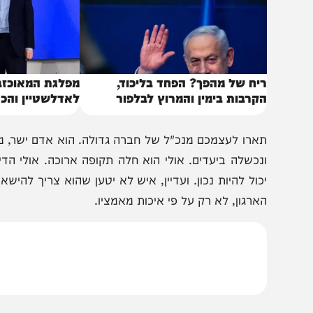
יח של מהפך? הפחד בליכוד,
מפלגת המאוכזבים: אר
קרבות בימין והמרוץ לבלפור
לאדלשטיין והכריז על
ארו לעצמכם מנכ"ל של חברה גדולה. הוא אדם ישר, מסור ומק
נכשלה ביעדים. אולי הוא חלה תקופה ארוכה. אולי הדירקטוריון
כול להיות נכון. ועדיין, איש לא יטען שהוא צריך להישאר בתפ
ארגון, לא רק על פי איכות מאמציו.