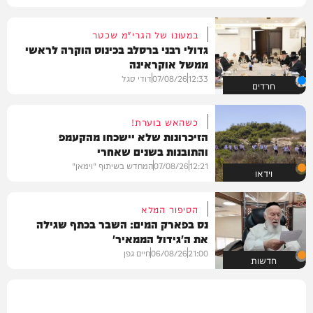
במעונו של הגרי"מ שכטר
גדולי רבני ברסלב בכינוס הוקרה לראשי
ממשל אוקראינה
12:33
07/08/26
דודי סגל
חרדים
כשהאש בוערת!
הזיכרונות שלא יישכחו מהקעמפ
והתובנות בשנים שאחרי
12:21
07/08/26
המחדש בשיתוף "וימאן"
וידאו
הסיפור המלא
נס בפארק המים: השבר בכתף שגילה
את ה'גידול הממאיר'
21:00
06/08/26
חיים גפן
חדשות