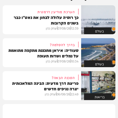
הערכת מודיעין דרמטית
כך רוסיה עלולה לבחון את נאט"ו כבר
בשנים הקרובות
12:39
07/08/26
יצחק כהן
בעולם
בדרך להסלמה?
סעודיה: איראן מתכננת מתקפה מתואמת
על נמלים ושדות תעופה
10:34
07/08/26
יצחק כהן
בעולם
הסכנה הבאה?
פריצת דרך מדעית: הבינה המלאכותית
יצרה נגיפים חדשים
22:49
06/08/26
יצחק כהן
בריאות