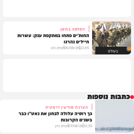
הסלמה בתימן
החות'ים פתחו במתקפת ענק: עשרות
חיילים נהרגו
22:05
06/08/26
יצחק כהן
בעולם
כתבות נוספות
הערכת מודיעין דרמטית
כך רוסיה עלולה לבחון את נאט"ו כבר
בשנים הקרובות
12:39
07/08/26
יצחק כהן