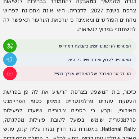
נגדה ולהמשיך במאבקה להתמודד בבחירות לנשיאות
צרפת בשנת 2027. לדבריה, היא אינה מתכוונת לפרוש
מהחיים הפוליטיים ומאמינה כי ערכאת הערעור תאפשר לה
להשתתף במרוץ לנשיאות.
הצטרפו לעדכונים חמים בקבוצת המחדש
מצטרפים לערוץ ומתחדשים כל הזמן
הניוזלייטר המרתק של המחדש אצלך במייל
כזכור, בית המשפט בצרפת הרשיע את לה פן בפרשת
העסקת עוזרים פרלמנטריים במימון כספי הפרלמנט
האירופי, וקבע כי כספים ציבוריים שיועדו לפעילות
פרלמנטרית שימשו בפועל לטובת פעילות מפלגתה,
National Rally. במסגרת גזר הדין נגזרו עליה קנס, עונש
מאסר שחלקו ניתן לריצוי מחוץ לכלא, וכן פסילת התמודדות