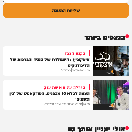
שליחת התגובה
הנצפים ביותר
הקנס הכבד
איצקוביץ': היומולדת של הנגיד והברכות של
הליכודניקים
איצקוביץ'
06/08/26
21:40
חדשות
הגרלה על חופשת ענק
הצצה לכלא 10 מבפנים: הפודקאסט של 'בין
הזמנים'
יוסי פלד ויצחק מושקוביץ
06/08/26
20:00
VOD
אולי יעניין אותך גם