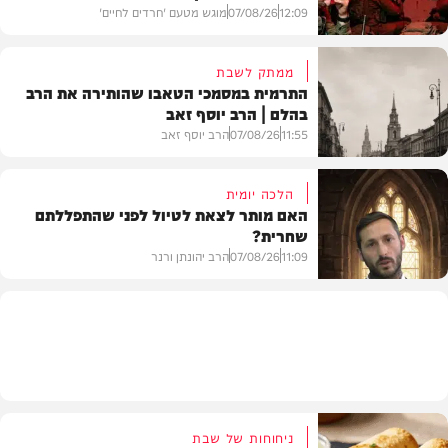
12:09
07/08/26
מוגש מטעם 'חרדים לחיים'
ממתק לשבת
התרמית במסמכי הטאבו שהותירה את הרב
בהלם | הרב יוסף זאב
דעות
11:55
07/08/26
הרב יוסף זאב
הלכה יומית
האם מותר לצאת לטיול לפני שהתפללתם
שחרית?
בית המדרש
11:09
07/08/26
הרב יהונתן ורנר
הלכה
ניחוחות של שבת