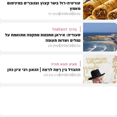
טורטיה-רול בשר קצוץ וצנוברים במינימום
מאמץ
10:54
07/08/26
פנינה לוי
בדרך להסלמה?
סעודיה: איראן מתכננת מתקפה מתואמת על
נמלים ושדות תעופה
מתכונים
10:34
07/08/26
יצחק כהן
מציון תצא תורה
ההבדל בין רָאָה לרְאֵה | הגאון רבי ציון כהן
בעולם
10:20
07/08/26
הרב ציון כהן
וידאו