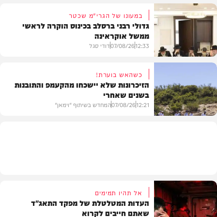
במעונו של הגרי"מ שכטר
גדולי רבני ברסלב בכינוס הוקרה לראשי
ממשל אוקראינה
בעולם
12:33
07/08/26
דודי סגל
כשהאש בוערת!
הזיכרונות שלא יישכחו מהקעמפ והתובנות
בשנים שאחרי
חרדים
12:21
07/08/26
המחדש בשיתוף "וימאן"
וידאו
אל תהיו תמימים
העדות המטלטלת של מפקד התאג"ד
שאתם חייבים לקרוא