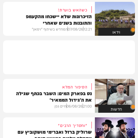
כשהאש בוערת!
הזיכרונות שלא יישכחו מהקעמפ
והתובנות בשנים שאחרי
12:21
07/08/26
המחדש בשיתוף "וימאן"
וידאו
הסיפור המלא
נס בפארק המים: השבר בכתף שגילה
את ה'גידול הממאיר'
21:00
06/08/26
חיים גפן
חדשות
"וחסדיך הרבים"
שרוליק ברזל ואברימי מושקוביץ עם
מקהלת מלכות בביצוע סוחף