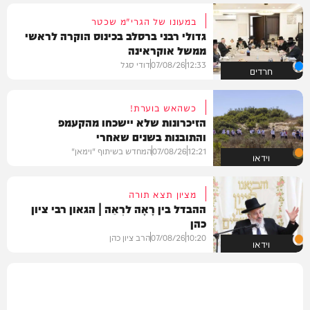
במעונו של הגרי"מ שכטר
גדולי רבני ברסלב בכינוס הוקרה לראשי
ממשל אוקראינה
12:33
07/08/26
דודי סגל
חרדים
כשהאש בוערת!
הזיכרונות שלא יישכחו מהקעמפ
והתובנות בשנים שאחרי
12:21
07/08/26
המחדש בשיתוף "וימאן"
וידאו
מציון תצא תורה
ההבדל בין רָאָה לרְאֵה | הגאון רבי ציון
כהן
10:20
07/08/26
הרב ציון כהן
וידאו