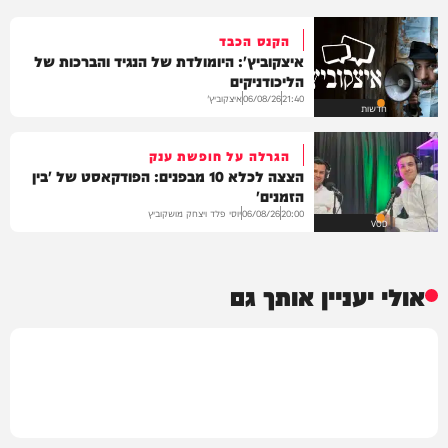
הקנס הכבד
איצקוביץ': היומולדת של הנגיד והברכות של
הליכודניקים
איצקוביץ'
06/08/26
21:40
חדשות
הגרלה על חופשת ענק
הצצה לכלא 10 מבפנים: הפודקאסט של 'בין
הזמנים'
יוסי פלד ויצחק מושקוביץ
06/08/26
20:00
VOD
אולי יעניין אותך גם