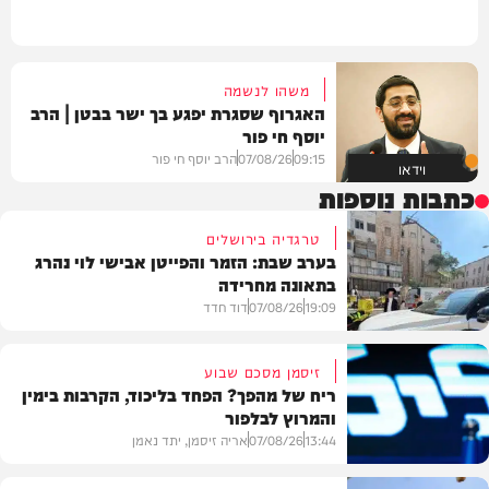
משהו לנשמה
האגרוף שסגרת יפגע בך ישר בבטן | הרב
יוסף חי פור
09:15
07/08/26
הרב יוסף חי פור
וידאו
כתבות נוספות
טרגדיה בירושלים
בערב שבת: הזמר והפייטן אבישי לוי נהרג
בתאונה מחרידה
19:09
07/08/26
דוד חדד
זיסמן מסכם שבוע
ריח של מהפך? הפחד בליכוד, הקרבות בימין
והמרוץ לבלפור
בארץ
13:44
07/08/26
אריה זיסמן, יתד נאמן