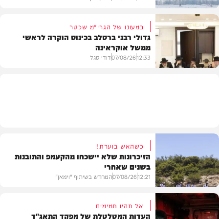
במעונו של הגרי"מ שכטר
גדולי רבני ברסלב בכינוס הוקרה לראשי
ממשל אוקראינה
בעולם
12:33
07/08/26
דודי סגל
חרדים
כשהאש בוערת!
הזיכרונות שלא יישכחו מהקעמפ והתובנות
בשנים שאחרי
12:21
07/08/26
המחדש בשיתוף "וימאן"
אל תהיו תמימים
העדות המטלטלת של מפקד התאג"ד