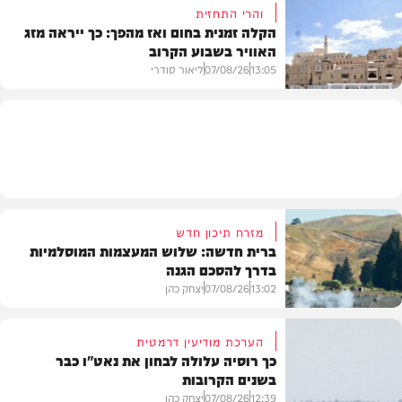
והרי התחזית
הקלה זמנית בחום ואז מהפך: כך ייראה מזג
האוויר בשבוע הקרוב
פוליטי
13:05
07/08/26
ליאור סודרי
מזג האוויר
מזרח תיכון חדש
ברית חדשה: שלוש המעצמות המוסלמיות
בדרך להסכם הגנה
13:02
07/08/26
יצחק כהן
הערכת מודיעין דרמטית
כך רוסיה עלולה לבחון את נאט"ו כבר
בשנים הקרובות
בעולם
12:39
07/08/26
יצחק כהן