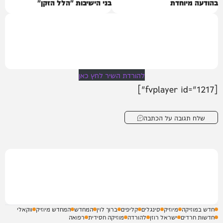
בהודעה מיוחדת
בני הישיבות "הלל הזקן"
להורדת השיר לחץ כאן
[fvplayer id="1217"]
שלח תגובה על הכתבה
חדש במוזיקה
מיוזיק
סינגלים
קליפים
ברוך לוין
המחדש
המחדש מיוזיק
ווקאלי
חדשות חרדים
ישראל רוזן
להורדה
מוזיקה חסידית
רפואה