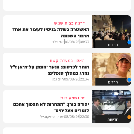
דרמה בבית שמש
המשטרה כשלה בניסיו לעצור את אחד
מרבני השכונה
08:33
10/08/26
יוסי פלד
חרדים
האסון במערת קשת
הותר לפרסום: הנער יהונתן קלימיאן ז"ל
נהרג במהלך סנפלינג
22:34
09/08/26
חיים גפן
חרדים
זה נשמע טוב!
יהודה בורן: "התחרות לא תהפוך אתכם
לזמרים מצליחים"
22:30
08/08/26
יצחק אייזיקוביץ'
חדשות