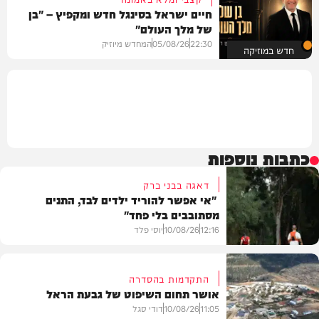
חיים ישראל בסינגל חדש ומקפיץ – "בן
של מלך העולם"
22:30
05/08/26
המחדש מיוזיק
חדש במוזיקה
כתבות נוספות
דאגה בבני ברק
"אי אפשר להוריד ילדים לבד, התנים
מסתובבים בלי פחד"
12:16
10/08/26
יוסי פלד
התקדמות בהסדרה
אושר תחום השיפוט של גבעת הראל
חדשות
11:05
10/08/26
דודי סגל