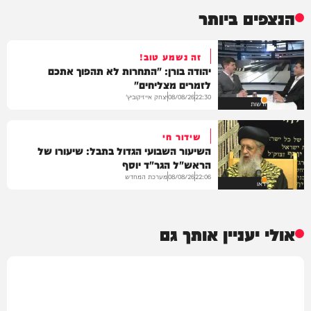
הנצפים ביותר
זה נשמע טוב!
יהודה בורן: "התחרות לא תהפוך אתכם
לזמרים מצליחים"
יצחק אייזיקוביץ'
08/08/26
22:30
חדשות
שידור חי
השיעור השבועי הגדול בתבל: שיעורו של
הראש"ל הגר"ד יוסף
מערכת המחדש
08/08/26
22:06
וידאו
אולי יעניין אותך גם