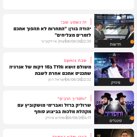
זה נשמע טוב!
יהודה בורן: "התחרות לא תהפוך אתכם
לזמרים מצליחים"
22:30
08/08/26
יצחק אייזיקוביץ'
חדשות
שבת Upmix
משולם זושא וTYH ב16 דקות של אנרגיה
שתכניס אתכם אחרת לשבת
22:32
06/08/26
ישראל רוזן
מיוזיק
"וחסדיך הרבים"
שרוליק ברזל ואברימי מושקוביץ עם
מקהלת מלכות בביצוע סוחף
14:17
06/08/26
המחדש מיוזיק
סינגלים
קצבי ומלא באמונה