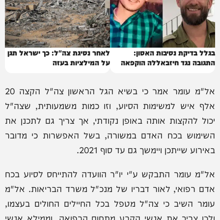
בגלל בדיקת נסיבות האסון:
לאחר נסיגת צה"ל: כך ישראל תגן
התגובה נגד חיזבאללה הוקפאה
על המילציות בעזה
אל"מ עומר אמר כי בשיא הגל הראשון צה"ל הקצה 20
אלף איש למשימות הסיוע, וזו כמות משמעותית, שצה"ל
יכול להקצות אותה באופן נקודתי, אך צריך גם לתכנן את
השימוש בכח האדם במשורה, בשל האפשרות כי מדובר
באירוע שייתכן ויימשך גם עד סוף 2021.
אל"מ עומר התבקש ע"י יו"ר הוועדה להתייחס לסיוע בכח
אדם רפואי, לאור דבריו של מנכ"ל משרד הבריאות. אל"מ
עומר השיב כי צה"ל מטפל בכל החיילים החולים בעצמו,
ולכן צריך את אנשי הקבע מתחום הרפואה, וממילא אנשי