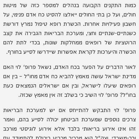
כמות התקנים הקבועה בנהלים למספר כזה של מיטות
חולים, ועל כן בתי החולים ייאלצו להסיט כח אדם פנימי, על
חשבון פעילויות אחרות. הכשרת רופא טיפול נמרץ דורשת
כשנתיים-שנתיים וחצי, ומערכת הבריאות הגבירה את קצב
הרוטציות של רופאים ממחלקות שונות, בכדי לתת להם
הכשרה והיערכות לקראת אפשרות שיידרשו לסייע בחורף.
לאור הדברים על הפער בכח האדם, נשאל פרופ' לוי האם
מדינת ישראל עושה מאמץ להביא כח אדם מחו"ל – בין אם
רופאים שיעלו לישראל, ובין אם ישראלים הנמצאים כעת
בחו"ל? פרופ' לוי השיב כי בשלב זה אין מאמץ שכזה.
פרופ' לוי התבקש להתייחס אם יש למערכת הבריאות
צרכים נוספים שמערכת הביטחון יכולה לסייע בהם, ואמר
זהו אינו אירוע בריאותי בלבד אלא אירוע לוגיסטי מורכב
ורב-משרדי, וצה"ל הוא מרכיב מכריע ביכולת להתמודד עם