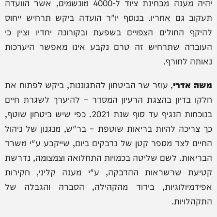
יהיה מענה מבחינת ציוד ל-4000 מונשמים, אשר הוועדה
תעקוב גם אחריו. בנוסף יו"ר הועדה ביקש תרחיש ייחוס
להיקף החולים הצפויים בשפעת ובקורונה יחדיו וציין כי
העובדה שתרחיש זה טרם נקבע אינו מאפשר היערכות
נאותה לחורף.
משה אדרי
, עוזר שר הביטחון להתגוננות, ביקש לפתוח את
חלקו בדיון בהצגת הרעיון המסדר – להיערך לשגרת חיים
בנוכחות הנגיף עד סוף שנת 2021. כפי שיש ביטחון שוטף,
כך צריכה להיות בריאות שוטפת – בר"ש, מנגנון של ניהול
החיים לצד מספר קטן של נדבקים ביום, שייקבע ע"י משרד
הבריאות. לשם שליטה בכמויות התחלואה וצמצומה, נדרשת
קטיעת שרשראות ההדבקה, ע"י מענה קליני, חקירות
אפידמיולוגיות, בידוד מהקהילה, הסברה והגבלה של
התקהלויות.