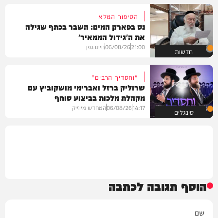
הסיפור המלא
נס בפארק המים: השבר בכתף שגילה
את ה'גידול הממאיר'
21:00
06/08/26
חיים גפן
חדשות
"וחסדיך הרבים"
שרוליק ברזל ואברימי מושקוביץ עם
מקהלת מלכות בביצוע סוחף
14:17
06/08/26
המחדש מיוזיק
סינגלים
הוסף תגובה לכתבה
שם