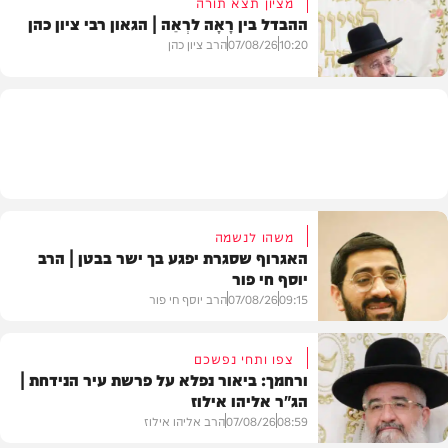
מציון תצא תורה
ההבדל בין רָאָה לרְאֵה | הגאון רבי ציון כהן
בעולם
10:20
07/08/26
הרב ציון כהן
וידאו
משהו לנשמה
האגרוף שסגרת יפגע בך ישר בבטן | הרב
יוסף חי פור
09:15
07/08/26
הרב יוסף חי פור
צפו ותחי נפשכם
ורחמך: ביאור נפלא על פרשת עיר הנידחת |
הג"ר אליהו אילוז
וידאו
08:59
07/08/26
הרב אליהו אילוז