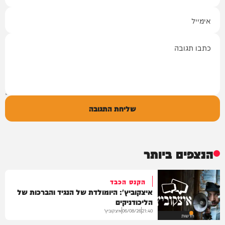
אימייל
תגובה
שליחת התגובה
הנצפים ביותר
הקנס הכבד
איצקוביץ': היומולדת של הנגיד והברכות של
הליכודניקים
איצקוביץ'
06/08/26
21:40
חדשות