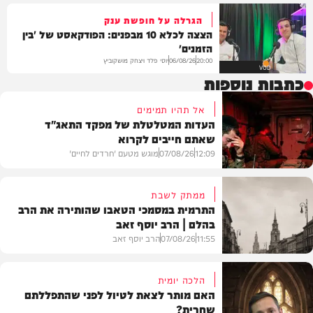
הגרלה על חופשת ענק
הצצה לכלא 10 מבפנים: הפודקאסט של 'בין
הזמנים'
יוסי פלד ויצחק מושקוביץ
06/08/26
20:00
VOD
כתבות נוספות
אל תהיו תמימים
העדות המטלטלת של מפקד התאג"ד
שאתם חייבים לקרוא
12:09
07/08/26
מוגש מטעם 'חרדים לחיים'
ממתק לשבת
התרמית במסמכי הטאבו שהותירה את הרב
בהלם | הרב יוסף זאב
דעות
11:55
07/08/26
הרב יוסף זאב
הלכה יומית
האם מותר לצאת לטיול לפני שהתפללתם
שחרית?
בית המדרש