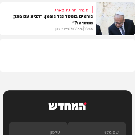
סערה חריגה בארגון
גורמים במוסד נגד גופמן: "הגיע עם פתק
מנתניהו?"
וידאו
08:44
07/08/26
יצחק כהן
צבא וביטחון
המחדש