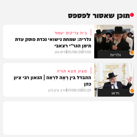
תוכן שאסור לפספס
בית צדיקים יעמוד
גלריה: שמחת נישואי נכדת פוסק עדת
תימן הגר"י רצאבי
11:00
05/08/26
חיים גפן
גלריות
מציון תצא תורה
ההבדל בין רָאָה לרְאֵה | הגאון רבי ציון
כהן
10:20
07/08/26
הרב ציון כהן
וידאו