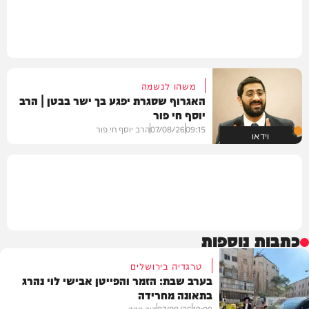
משהו לנשמה
האגרוף שסגרת יפגע בך ישר בבטן | הרב
יוסף חי פור
09:15
07/08/26
הרב יוסף חי פור
וידאו
כתבות נוספות
טרגדיה בירושלים
בערב שבת: הזמר והפייטן אבישי לוי נהרג
בתאונה מחרידה
19:09
07/08/26
דוד חדד