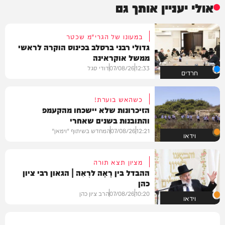
אולי יעניין אותך גם
במעונו של הגרי"מ שכטר
גדולי רבני ברסלב בכינוס הוקרה לראשי
ממשל אוקראינה
12:33
07/08/26
דודי סגל
חרדים
כשהאש בוערת!
הזיכרונות שלא יישכחו מהקעמפ
והתובנות בשנים שאחרי
12:21
07/08/26
המחדש בשיתוף "וימאן"
וידאו
מציון תצא תורה
ההבדל בין רָאָה לרְאֵה | הגאון רבי ציון
כהן
10:20
07/08/26
הרב ציון כהן
וידאו