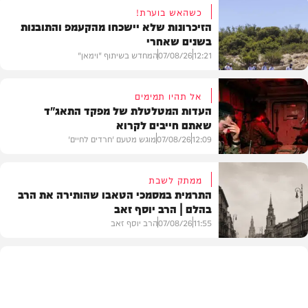
כשהאש בוערת!
הזיכרונות שלא יישכחו מהקעמפ והתובנות
בשנים שאחרי
12:21
07/08/26
המחדש בשיתוף "וימאן"
אל תהיו תמימים
העדות המטלטלת של מפקד התאג"ד
שאתם חייבים לקרוא
וידאו
12:09
07/08/26
מוגש מטעם 'חרדים לחיים'
ממתק לשבת
התרמית במסמכי הטאבו שהותירה את הרב
בהלם | הרב יוסף זאב
דעות
11:55
07/08/26
הרב יוסף זאב
בית המדרש