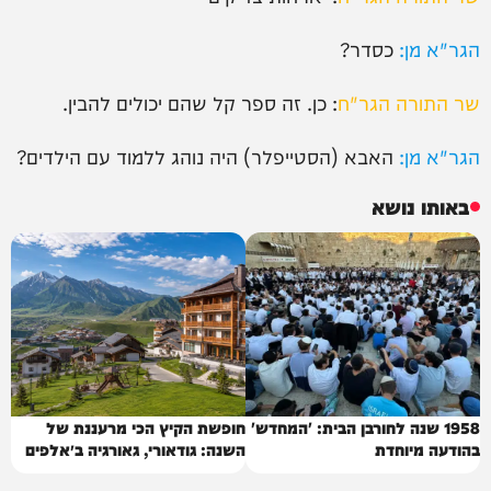
הגר"א מן:
כסדר?
שר התורה הגר"ח
: כן. זה ספר קל שהם יכולים להבין.
הגר"א מן:
האבא (הסטייפלר) היה נוהג ללמוד עם הילדים?
באותו נושא
1958 שנה לחורבן הבית: 'המחדש'
חופשת הקיץ הכי מרעננת של
בהודעה מיוחדת
השנה: גודאורי, גאורגיה ב״אלפים
של הקווקז״