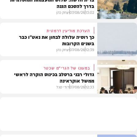
בדרך להסכם הגנה
13:02
07/08/26
יצחק כהן
הערכת מודיעין דרמטית
כך רוסיה עלולה לבחון את נאט"ו כבר
בשנים הקרובות
בעולם
12:39
07/08/26
יצחק כהן
במעונו של הגרי"מ שכטר
גדולי רבני ברסלב בכינוס הוקרה לראשי
ממשל אוקראינה
בעולם
12:33
07/08/26
דודי סגל
חרדים