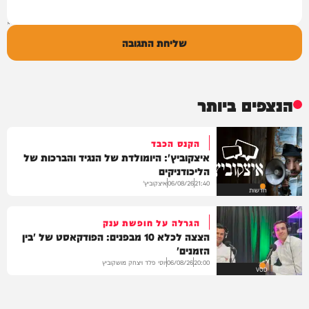
שליחת התגובה
הנצפים ביותר
הקנס הכבד
איצקוביץ': היומולדת של הנגיד והברכות של
הליכודניקים
איצקוביץ'
06/08/26
21:40
חדשות
הגרלה על חופשת ענק
הצצה לכלא 10 מבפנים: הפודקאסט של 'בין
הזמנים'
יוסי פלד ויצחק מושקוביץ
06/08/26
20:00
VOD