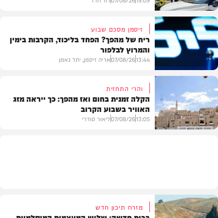
זיסמן מסכם שבוע
ריח של מהפך? הפחד בליכוד, הקרבות בימין
והמרוץ לבלפור
בארץ
13:44
07/08/26
אריה זיסמן, יתד נאמן
והרי התחזית
הקלה זמנית בחום ואז מהפך: כך ייראה מזג
האוויר בשבוע הקרוב
פוליטי
13:05
07/08/26
ליאור סודרי
מזג האוויר
מזרח תיכון חדש
ברית חדשה: שלוש המעצמות המוסלמיות