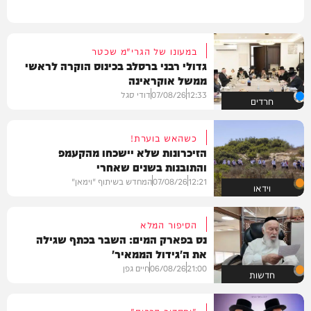
במעונו של הגרי"מ שכטר
גדולי רבני ברסלב בכינוס הוקרה לראשי
ממשל אוקראינה
12:33
07/08/26
דודי סגל
חרדים
כשהאש בוערת!
הזיכרונות שלא יישכחו מהקעמפ
והתובנות בשנים שאחרי
12:21
07/08/26
המחדש בשיתוף "וימאן"
וידאו
הסיפור המלא
נס בפארק המים: השבר בכתף שגילה
את ה'גידול הממאיר'
21:00
06/08/26
חיים גפן
חדשות
"וחסדיך הרבים"