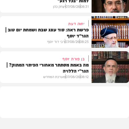
למות "בכל רגע"
08:31
07/08/26
יצחק כהן
יחוה דעת
פרשת ראה: סוד עונג שבת ושמחת יום טוב |
הגר"ד יוסף
חדשות
08:25
07/08/26
רבי דוד יוסף
בן פורת יוסף
מה באמת מסתתר מאחורי הפיתוי המתוק? |
הגר"י הללויה
וידאו
08:12
07/08/26
מערכת המחדש
וידאו