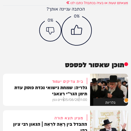
מצאתם טעות או בעיה בכתבה? כתבו לנו
הכתבה עניינה אותך?
0%
0%
תוכן שאסור לפספס
בית צדיקים יעמוד
גלריה: שמחת נישואי נכדת פוסק עדת
תימן הגר"י רצאבי
11:00
05/08/26
חיים גפן
גלריות
מציון תצא תורה
ההבדל בין רָאָה לרְאֵה | הגאון רבי ציון
כהן