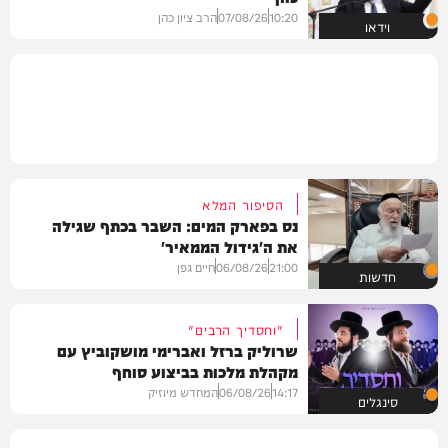
10:20
07/08/26
הרב ציון כהן
וידאו
הסיפור המלא
נס בפארק המים: השבר בכתף שגילה
את ה'גידול הממאיר'
21:00
06/08/26
חיים גפן
חדשות
"וחסדיך הרבים"
שרוליק ברזל ואברימי מושקוביץ עם
מקהלת מלכות בביצוע סוחף
14:17
06/08/26
המחדש מיוזיק
סינגלים