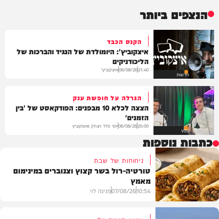
הנצפים ביותר
הקנס הכבד
איצקוביץ': היומולדת של הנגיד והברכות של
הליכודניקים
איצקוביץ'
06/08/26
21:40
חדשות
הגרלה על חופשת ענק
הצצה לכלא 10 מבפנים: הפודקאסט של 'בין
הזמנים'
יוסי פלד ויצחק מושקוביץ
06/08/26
20:00
VOD
כתבות נוספות
ניחוחות של שבת
טורטיה-רול בשר קצוץ וצנוברים במינימום
מאמץ
10:54
07/08/26
פנינה לוי