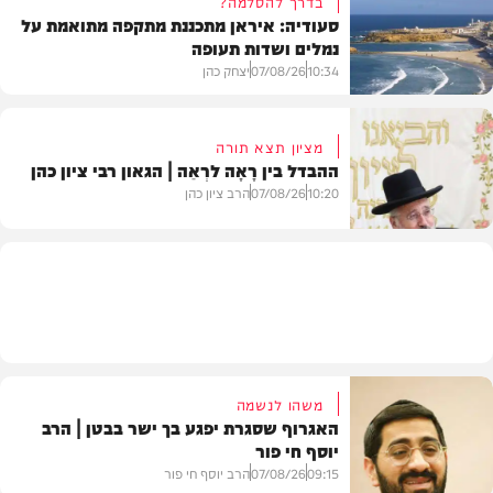
בדרך להסלמה?
סעודיה: איראן מתכננת מתקפה מתואמת על
נמלים ושדות תעופה
מתכונים
10:34
07/08/26
יצחק כהן
מציון תצא תורה
ההבדל בין רָאָה לרְאֵה | הגאון רבי ציון כהן
בעולם
10:20
07/08/26
הרב ציון כהן
וידאו
משהו לנשמה
האגרוף שסגרת יפגע בך ישר בבטן | הרב
יוסף חי פור
09:15
07/08/26
הרב יוסף חי פור