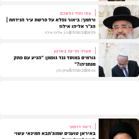
צפו ותחי נפשכם
ורחמך: ביאור נפלא על פרשת עיר הנידחת |
הג"ר אליהו אילוז
וידאו
08:59
07/08/26
הרב אליהו אילוז
סערה חריגה בארגון
גורמים במוסד נגד גופמן: "הגיע עם פתק
מנתניהו?"
וידאו
08:44
07/08/26
יצחק כהן
צבא וביטחון
דיווח דרמטי
באיראן טוענים שמוג'תבא חמינאי עשוי