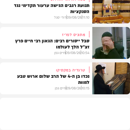
תנועת רגבים הגישה ערעור תקדימי נגד
הסנקציות
11:10
09/08/26
דודי סגל
מתוניס לפריז
סבל ייסורים רבים: הגאון רבי חיים פרץ
זצ"ל הלך לעולמו
חדשות
10:54
09/08/26
חיים גפן
טרגדיה במקסיקו
נכדו בן ה-4 של הרב שלום ארוש טבע
למוות
חרדים
10:15
09/08/26
חיים גפן
חדשות