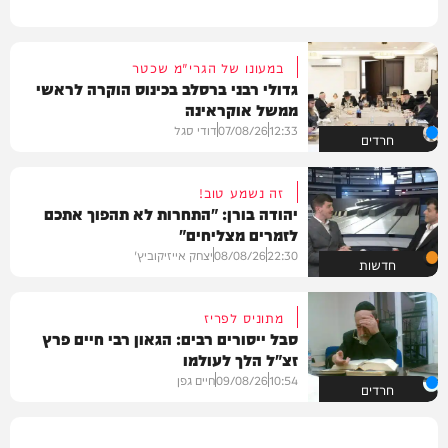
במעונו של הגרי"מ שכטר
גדולי רבני ברסלב בכינוס הוקרה לראשי
ממשל אוקראינה
12:33
07/08/26
דודי סגל
חרדים
זה נשמע טוב!
יהודה בורן: "התחרות לא תהפוך אתכם
לזמרים מצליחים"
22:30
08/08/26
יצחק אייזיקוביץ'
חדשות
מתוניס לפריז
סבל ייסורים רבים: הגאון רבי חיים פרץ
זצ"ל הלך לעולמו
10:54
09/08/26
חיים גפן
חרדים