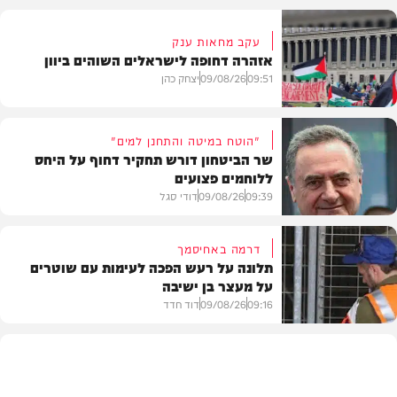
עקב מחאות ענק
אזהרה דחופה לישראלים השוהים ביוון
09:51
09/08/26
יצחק כהן
"הוטח במיטה והתחנן למים"
שר הביטחון דורש תחקיר דחוף על היחס
ללוחמים פצועים
חדשות
09:39
09/08/26
דודי סגל
דרמה באחיסמך
תלונה על רעש הפכה לעימות עם שוטרים
על מעצר בן ישיבה
חדשות
09:16
09/08/26
דוד חדד
חרדים