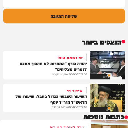
שליחת התגובה
הנצפים ביותר
זה נשמע טוב!
יהודה בורן: "התחרות לא תהפוך אתכם
לזמרים מצליחים"
יצחק אייזיקוביץ'
08/08/26
22:30
חדשות
שידור חי
השיעור השבועי הגדול בתבל: שיעורו של
הראש"ל הגר"ד יוסף
מערכת המחדש
08/08/26
22:06
וידאו
כתבות נוספות
מכה לאיחוד האירופי